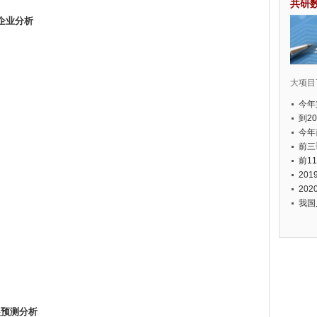
共研
产企业分析
大项目7
今年
国有
到2
经济
今年
元人
前三
以上
前1
个，
20
币，
20
我国
发展预测分析