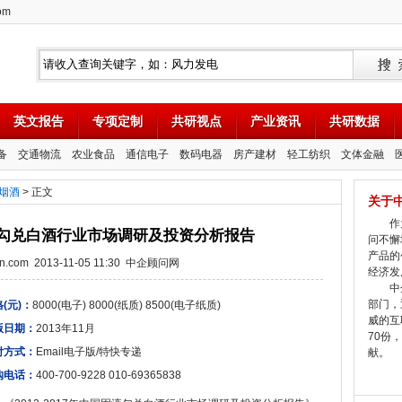
om
英文报告
专项定制
共研视点
产业资讯
共研数据
备
交通物流
农业食品
通信电子
数码电器
房产建材
轻工纺织
文体金融
烟酒
> 正文
关于
作为
国固液勾兑白酒行业市场调研及投资分析报告
问不懈
产品的
tion.com 2013-11-05 11:30 中企顾问网
经济发
中企
部门，
(元)：
8000(电子) 8000(纸质) 8500(电子纸质)
威的互
版日期：
2013年11月
70份
付方式：
Email电子版/特快专递
献。
购电话：
400-700-9228 010-69365838