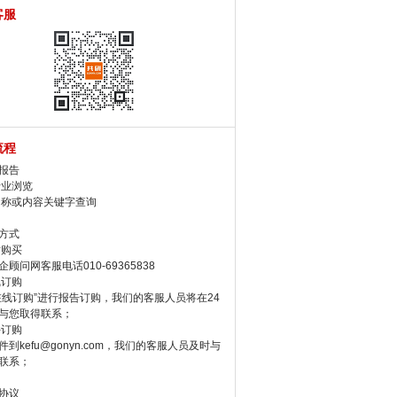
客服
流程
报告
行业浏览
名称或内容关键字查询
方式
话购买
顾问网客服电话010-69365838
线订购
在线订购”进行报告订购，我们的客服人员将在24
与您取得联系；
件订购
件到kefu@gonyn.com，我们的客服人员及时与
联系；
协议