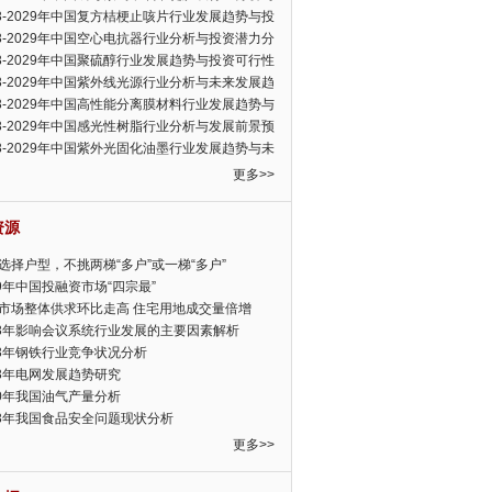
可行性报告
23-2029年中国复方桔梗止咳片行业发展趋势与投
力分析报告
23-2029年中国空心电抗器行业分析与投资潜力分
告
23-2029年中国聚硫醇行业发展趋势与投资可行性
23-2029年中国紫外线光源行业分析与未来发展趋
告
23-2029年中国高性能分离膜材料行业发展趋势与
前景预测报告
23-2029年中国感光性树脂行业分析与发展前景预
告
23-2029年中国紫外光固化油墨行业发展趋势与未
展趋势报告
更多>>
资源
选择户型，不挑两梯“多户”或一梯“多户”
19年中国投融资市场“四宗最”
市场整体供求环比走高 住宅用地成交量倍增
13年影响会议系统行业发展的主要因素解析
13年钢铁行业竞争状况分析
13年电网发展趋势研究
30年我国油气产量分析
13年我国食品安全问题现状分析
更多>>