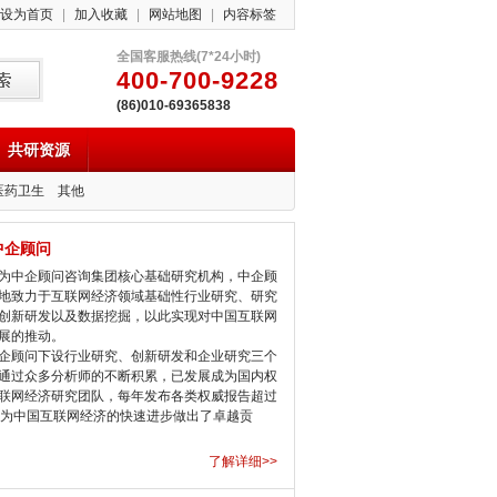
设为首页
|
加入收藏
|
网站地图
|
内容标签
全国客服热线(7*24小时)
400-700-9228
(86)010-69365838
共研资源
医药卫生
其他
中企顾问
中企顾问咨询集团核心基础研究机构，中企顾
地致力于互联网经济领域基础性行业研究、研究
创新研发以及数据挖掘，以此实现对中国互联网
展的推动。
顾问下设行业研究、创新研发和企业研究三个
通过众多分析师的不断积累，已发展成为国内权
联网经济研究团队，每年发布各类权威报告超过
，为中国互联网经济的快速进步做出了卓越贡
了解详细>>