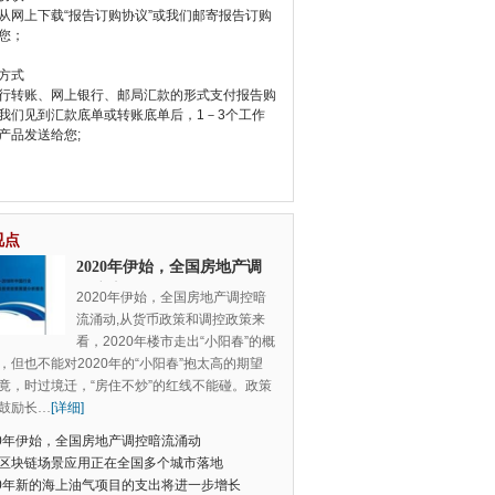
从网上下载“报告订购协议”或我们邮寄报告订购
您；
方式
行转账、网上银行、邮局汇款的形式支付报告购
我们见到汇款底单或转账底单后，1－3个工作
产品发送给您;
视点
2020年伊始，全国房地产调
控暗流涌动
2020年伊始，全国房地产调控暗
流涌动,从货币政策和调控政策来
看，2020年楼市走出“小阳春”的概
，但也不能对2020年的“小阳春”抱太高的期望
竟，时过境迁，“房住不炒”的红线不能碰。政策
鼓励长
…
[详细]
20年伊始，全国房地产调控暗流涌动
区块链场景应用正在全国多个城市落地
20年新的海上油气项目的支出将进一步增长