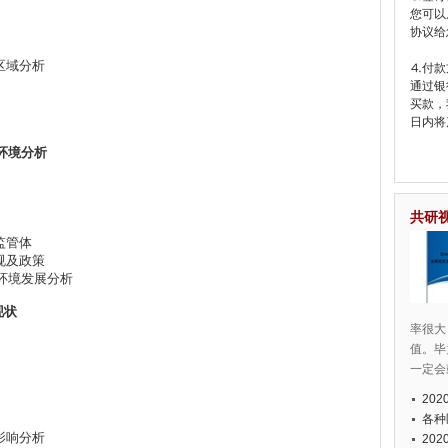
您可以
协议给
区域分析
⒋付款
通过银
买款，
日内将
展环境分析
共研
监管体
规及政策
会环境发展分析
现状
率很大
值。毕
一定会
20
各种
影响分析
20