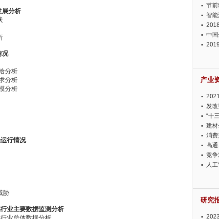
节前
发展分析
智能
状
20
中国
析
20
情况
迫在
供给分析
产业
需求分析
规模分析
20
投资
发改
“十
建材
消费
市场运行情况
高通
竞争
此淡
人工
威胁
研究
酒所属行业主要数据监测分析
20
所属行业总体数据分析