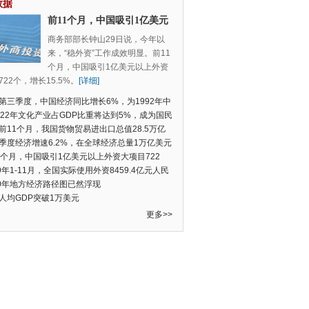
数据
前11个月，中国吸引1亿美元
以上外资大项目722个，增长
商务部部长钟山29日说，今年以
15.5%
来，“稳外资”工作成效明显。前11
个月，中国吸引1亿美元以上外资
22个，增长15.5%。
[详细]
第三季度，中国经济同比增长6%，为1992年中
季度数据以来的新低
022年文化产业占GDP比重将达到5%，成为国民
支柱产业
前11个月，我国货物贸易进出口总值28.5万亿
民币，比去年同期增长2.4%
季度经济增速6.2%，在全球经济总量1万亿美元
的经济体中增速最快
1个月，中国吸引1亿美元以上外资大项目722
增长15.5%
19年1-11月，全国实际使用外资8459.4亿元人民
同比增长6.0%
20年地方经济路径图已然浮现
人均GDP突破1万美元
更多>>