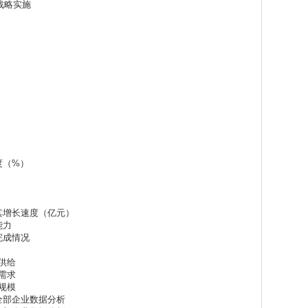
战略实施
度
度（%）
及其增长速度（亿元）
能力
完成情况
场供给
场需求
场规模
业全部企业数据分析