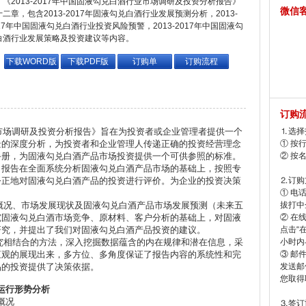
《2013-2017年中国固液勾兑白酒行业市场调研及投资分析报告》
微信
二章，包含2013-2017年固液勾兑白酒行业发展预测分析，2013-
017年中国固液勾兑白酒行业投资风险预警，2013-2017年中国固液勾
白酒行业发展策略及投资建议等内容。
下载WORD版
下载PDF版
订购单
订购流程
订购
业市场调研及投资分析报告》旨在为投资者或企业管理者提供一个
⒈选择
景的深度分析，为投资者和企业管理人传递正确的投资经营理念
① 按
手册，为固液勾兑白酒产品市场投资提供一个可供参照的标准。
② 按
。报告在全面系统分析固液勾兑白酒产品市场的基础上，按照专
公正地对固液勾兑白酒产品的投资进行评价。为企业的投资决策
⒉订购
① 电
况、市场发展现状及固液勾兑白酒产品市场发展预测（未来五
拔打中企
究固液勾兑白酒市场竞争、原材料、客户分析的基础上，对固液
② 在
研究，并提出了我们对固液勾兑白酒产品投资的建议。
点击“
相结合的方法，深入挖掘数据蕴含的内在规律和潜在信息，采
小时内
直观的展现出来，多方位、多角度保证了报告内容的系统性和完
③ 邮
品的投资提供了决策依据。
发送邮
您取得
场运行形势分析
展概况
⒊签订