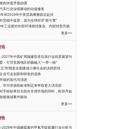
猪肉供需矛盾趋缓
汽车行业业绩驱动的估值修复
18年和2019年中美贸易摩擦跌宕起伏
外贸稳中提质，成为全球经济“新引擎”
19年工业面对外部环境错综复杂、内部转型升级
眉睫
更多>>
资讯
21-2027年中国矿用隔爆型变压器行业前景展望与
前景预测报告
委：引导贫困地区积极融入“一带一路”
三五”时期是全面建成小康社会的决胜阶段
企业可走创新和研发的道路
升级的迭代与演进
、华为等借助标准制定来争取更大话语权
对手纷纷将目光投向非洲市场的同时，欧舒丹如
定，难道就真的不怕丧失先机吗?
智能领域事件驱动
更多>>
报告
23-2029年中国磷霉素钙甲氧苄啶胶囊行业分析与