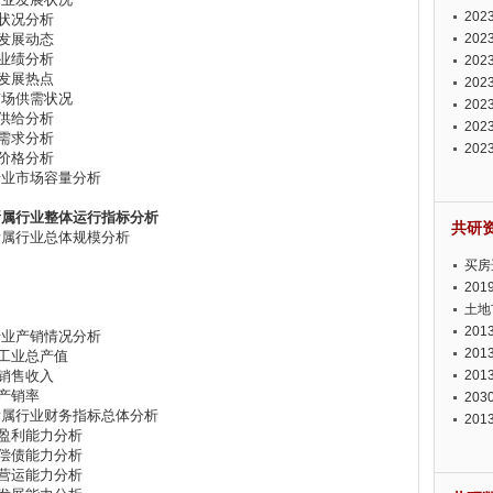
投资
20
展状况分析
业发展动态
资潜
20
营业绩分析
析报
20
业发展热点
报告
20
片市场供需状况
势报
20
场供给分析
发展
20
场需求分析
测报
20
品价格分析
来发
片行业市场容量分析
所属行业整体运行指标分析
共研
片所属行业总体规模分析
买房
20
土地
20
片行业产销情况分析
20
业工业总产值
业销售收入
20
业产销率
20
片所属行业财务指标总体分析
20
业盈利能力分析
业偿债能力分析
业营运能力分析