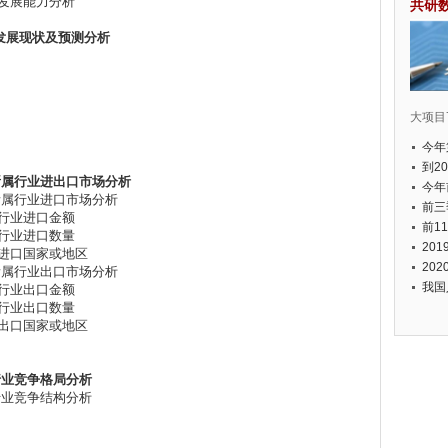
业发展能力分析
共研
发展现状及预测分析
大项目7
今年
国有
到2
所属行业进出口市场分析
经济
今年
片所属行业进口市场分析
元人
前三
属行业进口金额
以上
前1
属行业进口数量
个，
20
业进口国家或地区
币，
20
片所属行业出口市场分析
我国
属行业出口金额
属行业出口数量
业出口国家或地区
行业竞争格局分析
片行业竞争结构分析