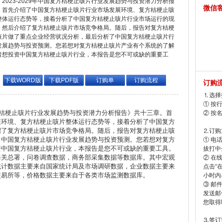
2023-2029年中国复方桔梗止咳片行业发展趋势与投资潜力分析报
微信
，首先介绍了中国复方桔梗止咳片行业市场发展环境、复方桔梗止咳
整体运行态势等，接着分析了中国复方桔梗止咳片行业市场运行的现
，然后介绍了复方桔梗止咳片市场竞争格局。随后，报告对复方桔梗
咳片做了重点企业经营状况分析，最后分析了中国复方桔梗止咳片行
发展趋势与投资预测。您若想对复方桔梗止咳片产业有个系统的了解
者想投资中国复方桔梗止咳片行业，本报告是您不可或缺的重要工
。
下载WORD版
下载PDF版
订购单
订购流程
订购
⒈选择
① 按
国复方桔梗止咳片行业发展趋势与投资潜力分析报告》共十三章。首
② 按
展环境、复方桔梗止咳片整体运行态势等，接着分析了中国复方
绍了复方桔梗止咳片市场竞争格局。随后，报告对复方桔梗止咳
⒉订购
了中国复方桔梗止咳片行业发展趋势与投资预测。您若想对复方
① 电
资中国复方桔梗止咳片行业，本报告是您不可或缺的重要工具。
拔打中企
海关总署，问卷调查数据，商务部采集数据等数据库。其中宏观
② 在
统计数据主要来自国家统计局及市场调研数据，企业数据主要来
点击“
交易所等，价格数据主要来自于各类市场监测数据库。
小时内
③ 邮
发送邮
您取得
⒊签订