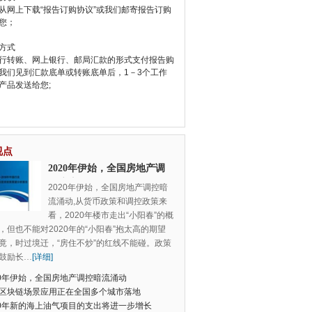
从网上下载“报告订购协议”或我们邮寄报告订购
您；
方式
行转账、网上银行、邮局汇款的形式支付报告购
我们见到汇款底单或转账底单后，1－3个工作
产品发送给您;
视点
2020年伊始，全国房地产调
控暗流涌动
2020年伊始，全国房地产调控暗
流涌动,从货币政策和调控政策来
看，2020年楼市走出“小阳春”的概
，但也不能对2020年的“小阳春”抱太高的期望
竟，时过境迁，“房住不炒”的红线不能碰。政策
鼓励长
…
[详细]
20年伊始，全国房地产调控暗流涌动
区块链场景应用正在全国多个城市落地
20年新的海上油气项目的支出将进一步增长