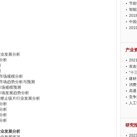
节前
智能
20
中国
20
迫在
产业
片行业发展分析
求分析
20
量
投资
发改
量
“十
业市场规模分析
建材
行业市场趋势分析与预测
消费
业市场规模预测
高通
业市场发展趋势分析
竞争
方桔梗止咳片行业发展分析
此淡
人工
业分析
业分析
业分析
业分析
研究
行业发展分析
20
片行业发展状况