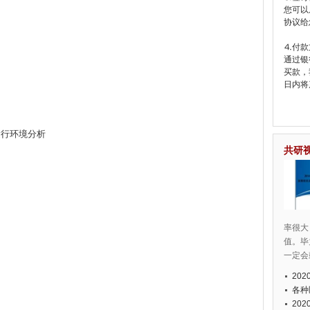
您可以
协议给
⒋付款
通过银
买款，
日内将
业运行环境分析
共研
率很大
值。毕
一定会
20
各种
20