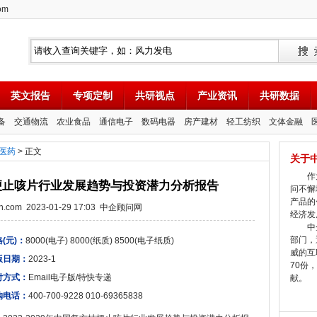
om
英文报告
专项定制
共研视点
产业资讯
共研数据
备
交通物流
农业食品
通信电子
数码电器
房产建材
轻工纺织
文体金融
医药
> 正文
关于
作为
方桔梗止咳片行业发展趋势与投资潜力分析报告
问不懈
产品的
tion.com 2023-01-29 17:03 中企顾问网
经济发
中企
部门，
(元)：
8000(电子) 8000(纸质) 8500(电子纸质)
威的互
版日期：
2023-1
70份
付方式：
Email电子版/特快专递
献。
购电话：
400-700-9228 010-69365838