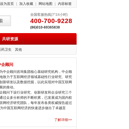
设为首页
|
加入收藏
|
网站地图
|
内容标签
全国客服热线(7*24小时)
400-700-9228
(86)010-69365838
共研资源
医药卫生
其他
中企顾问
中企顾问咨询集团核心基础研究机构，中企顾
地致力于互联网经济领域基础性行业研究、研究
创新研发以及数据挖掘，以此实现对中国互联网
展的推动。
顾问下设行业研究、创新研发和企业研究三个
通过众多分析师的不断积累，已发展成为国内权
联网经济研究团队，每年发布各类权威报告超过
，为中国互联网经济的快速进步做出了卓越贡
了解详细>>