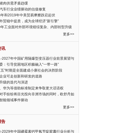
猪肉供需矛盾趋缓
汽车行业业绩驱动的估值修复
18年和2019年中美贸易摩擦跌宕起伏
外贸稳中提质，成为全球经济“新引擎”
19年工业面对外部环境错综复杂、内部转型升级
眉睫
更多>>
资讯
21-2027年中国矿用隔爆型变压器行业前景展望与
前景预测报告
委：引导贫困地区积极融入“一带一路”
三五”时期是全面建成小康社会的决胜阶段
企业可走创新和研发的道路
升级的迭代与演进
、华为等借助标准制定来争取更大话语权
对手纷纷将目光投向非洲市场的同时，欧舒丹如
定，难道就真的不怕丧失先机吗?
智能领域事件驱动
更多>>
报告
23-2029年中国磷霉素钙甲氧苄啶胶囊行业分析与