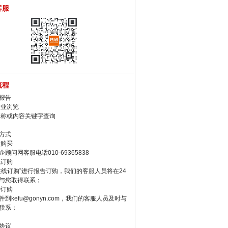
客服
流程
报告
行业浏览
名称或内容关键字查询
方式
话购买
顾问网客服电话010-69365838
线订购
在线订购”进行报告订购，我们的客服人员将在24
与您取得联系；
件订购
件到kefu@gonyn.com，我们的客服人员及时与
联系；
协议