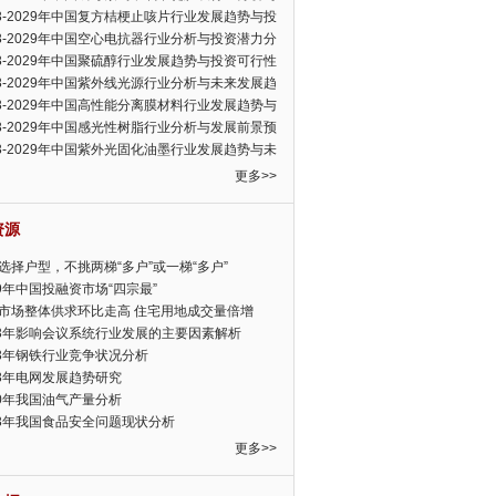
可行性报告
23-2029年中国复方桔梗止咳片行业发展趋势与投
力分析报告
23-2029年中国空心电抗器行业分析与投资潜力分
告
23-2029年中国聚硫醇行业发展趋势与投资可行性
23-2029年中国紫外线光源行业分析与未来发展趋
告
23-2029年中国高性能分离膜材料行业发展趋势与
前景预测报告
23-2029年中国感光性树脂行业分析与发展前景预
告
23-2029年中国紫外光固化油墨行业发展趋势与未
展趋势报告
更多>>
资源
选择户型，不挑两梯“多户”或一梯“多户”
19年中国投融资市场“四宗最”
市场整体供求环比走高 住宅用地成交量倍增
13年影响会议系统行业发展的主要因素解析
13年钢铁行业竞争状况分析
13年电网发展趋势研究
30年我国油气产量分析
13年我国食品安全问题现状分析
更多>>