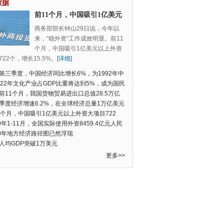
数据
前11个月，中国吸引1亿美元
以上外资大项目722个，增长
商务部部长钟山29日说，今年以
15.5%
来，“稳外资”工作成效明显。前11
个月，中国吸引1亿美元以上外资
22个，增长15.5%。
[详细]
第三季度，中国经济同比增长6%，为1992年中
季度数据以来的新低
022年文化产业占GDP比重将达到5%，成为国民
支柱产业
前11个月，我国货物贸易进出口总值28.5万亿
民币，比去年同期增长2.4%
季度经济增速6.2%，在全球经济总量1万亿美元
的经济体中增速最快
1个月，中国吸引1亿美元以上外资大项目722
增长15.5%
19年1-11月，全国实际使用外资8459.4亿元人民
同比增长6.0%
20年地方经济路径图已然浮现
人均GDP突破1万美元
更多>>