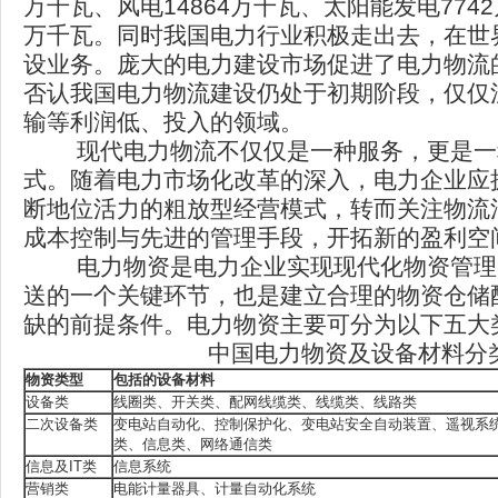
万千瓦、风电14864万千瓦、太阳能发电7742
万千瓦。同时我国电力行业积极走出去，在世
设业务。庞大的电力建设市场促进了电力物流
否认我国电力物流建设仍处于初期阶段，仅仅
输等利润低、投入的领域。
现代电力物流不仅仅是一种服务，更是一
式。随着电力市场化改革的深入，电力企业应
断地位活力的粗放型经营模式，转而关注物流
成本控制与先进的管理手段，开拓新的盈利空
电力物资是电力企业实现现代化物资管理
送的一个关键环节，也是建立合理的物资仓储
缺的前提条件。电力物资主要可分为以下五大
中国电力物资及设备材料分
物资类型
包括的设备材料
设备类
线圈类、开关类、配网线缆类、线缆类、线路类
二次设备类
变电站自动化、控制保护化、变电站安全自动装置、遥视系
类、信息类、网络通信类
信息及IT类
信息系统
营销类
电能计量器具、计量自动化系统