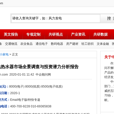
om
英文报告
专项定制
共研视点
产业资讯
共研数据
备
交通物流
农业食品
通信电子
数码电器
房产建材
轻工纺织
文体金融
小家电
> 正文
关于
作为
热式电热水器市场全景调查与投资潜力分析报告
问不懈
产品的
tion.com 2020-01-01 11:42 中企顾问网
经济发
中企
部门，
(元)：
8000(电子) 8000(纸质) 8500(电子纸质)
威的互
版日期：
2020-1
70份
付方式：
Email电子版/特快专递
献。
购电话：
400-700-9228 010-69365838