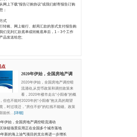
从网上下载“报告订购协议”或我们邮寄报告订购
您；
方式
行转账、网上银行、邮局汇款的形式支付报告购
我们见到汇款底单或转账底单后，1－3个工作
产品发送给您;
视点
2020年伊始，全国房地产调
控暗流涌动
2020年伊始，全国房地产调控暗
流涌动,从货币政策和调控政策来
看，2020年楼市走出“小阳春”的概
，但也不能对2020年的“小阳春”抱太高的期望
竟，时过境迁，“房住不炒”的红线不能碰。政策
鼓励长
…
[详细]
20年伊始，全国房地产调控暗流涌动
区块链场景应用正在全国多个城市落地
20年新的海上油气项目的支出将进一步增长