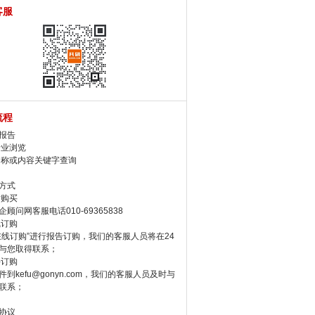
客服
流程
报告
行业浏览
名称或内容关键字查询
方式
话购买
顾问网客服电话010-69365838
线订购
在线订购”进行报告订购，我们的客服人员将在24
与您取得联系；
件订购
件到kefu@gonyn.com，我们的客服人员及时与
联系；
协议