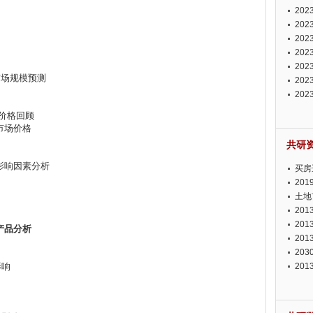
投资
20
资潜
20
析报
20
报告
20
势报
20
器市场规模预测
发展
20
测报
20
来发
价格回顾
市场价格
共研
影响因素分析
买房
20
土地
20
20
产品分析
20
20
影响
20