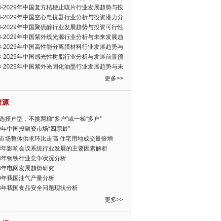
可行性报告
23-2029年中国复方桔梗止咳片行业发展趋势与投
力分析报告
23-2029年中国空心电抗器行业分析与投资潜力分
告
23-2029年中国聚硫醇行业发展趋势与投资可行性
23-2029年中国紫外线光源行业分析与未来发展趋
告
23-2029年中国高性能分离膜材料行业发展趋势与
前景预测报告
23-2029年中国感光性树脂行业分析与发展前景预
告
23-2029年中国紫外光固化油墨行业发展趋势与未
展趋势报告
更多>>
资源
选择户型，不挑两梯“多户”或一梯“多户”
19年中国投融资市场“四宗最”
市场整体供求环比走高 住宅用地成交量倍增
13年影响会议系统行业发展的主要因素解析
13年钢铁行业竞争状况分析
13年电网发展趋势研究
30年我国油气产量分析
13年我国食品安全问题现状分析
更多>>