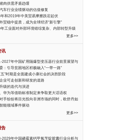
猪肉供需矛盾趋缓
汽车行业业绩驱动的估值修复
18年和2019年中美贸易摩擦跌宕起伏
外贸稳中提质，成为全球经济“新引擎”
19年工业面对外部环境错综复杂、内部转型升级
眉睫
更多>>
资讯
21-2027年中国矿用隔爆型变压器行业前景展望与
前景预测报告
委：引导贫困地区积极融入“一带一路”
三五”时期是全面建成小康社会的决胜阶段
企业可走创新和研发的道路
升级的迭代与演进
、华为等借助标准制定来争取更大话语权
对手纷纷将目光投向非洲市场的同时，欧舒丹如
定，难道就真的不怕丧失先机吗?
智能领域事件驱动
更多>>
报告
23-2029年中国磷霉素钙甲氧苄啶胶囊行业分析与