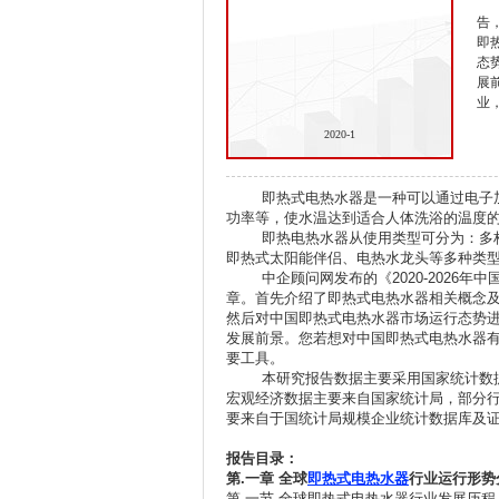
告
即
态
展
业
2020-1
即热式电热水器是一种可以通过电子加
功率等，使水温达到适合人体洗浴的温度
即热电热水器从使用类型可分为：多档
即热式太阳能伴侣、电热水龙头等多种类
中企顾问网发布的《2020-2026年
章。首先介绍了即热式电热水器相关概念
然后对中国即热式电热水器市场运行态势
发展前景。您若想对中国即热式电热水器
要工具。
本研究报告数据主要采用国家统计数据
宏观经济数据主要来自国家统计局，部分
要来自于国统计局规模企业统计数据库及
报告目录：
第.
一章
全球
即热式电热水器
行业运行形势
第.一节 全球即热式电热水器行业发展历程