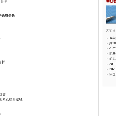
共研
的影响
争策略分析
大项目7
今年
析
国有
到2
经济
今年
元人
前三
以上
前1
分析
个，
20
币，
20
我国
对策
因素及提升途径
析