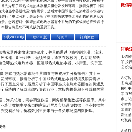
2020-2026年中国即热式电热水器市场全景调查与投资潜力分析报
微信
，首先介绍了即热式电热水器相关概念及发展环境，接着分析了中国
热式电热水器规模及消费需求，然后对中国即热式电热水器市场运行
势进行了重点分析，最后分析了中国即热式电热水器面临的机遇及发
前景。您若想对中国即热式电热水器有个系统的了解或者想投资该行
，本报告将是您不可或缺的重要工具。
下载WORD版
下载PDF版
订购单
订购流程
订购
热元器件来快速加热流水，并且能通过电路控制水温、流速、
⒈选择
的热水器。即开即热，无须等待，通常在数秒内可以启动加热。
① 按
位即热式电热水器、恒温即热式电热水器、小厨宝、洗手宝、
② 按
型。
中国即热式电热水器市场全景调查与投资潜力分析报告》共十三
⒉订购
及发展环境，接着分析了中国即热式电热水器规模及消费需求，
① 电
进行了重点分析，最后分析了中国即热式电热水器面临的机遇及
拔打中企
有个系统的了解或者想投资该行业，本报告将是您不可或缺的重
② 在
点击“
，海关总署，问卷调查数据，商务部采集数据等数据库。其中
小时内
行业统计数据主要来自国家统计局及市场调研数据，企业数据主
③ 邮
证券交易所等，价格数据主要来自于各类市场监测数据库。
发送邮
您取得
分析
⒊签订