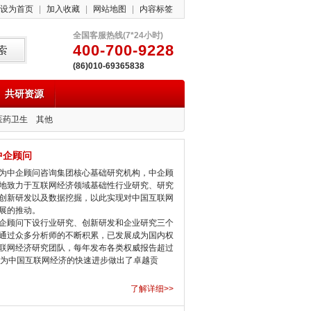
设为首页
|
加入收藏
|
网站地图
|
内容标签
全国客服热线(7*24小时)
400-700-9228
(86)010-69365838
共研资源
医药卫生
其他
中企顾问
中企顾问咨询集团核心基础研究机构，中企顾
地致力于互联网经济领域基础性行业研究、研究
创新研发以及数据挖掘，以此实现对中国互联网
展的推动。
顾问下设行业研究、创新研发和企业研究三个
通过众多分析师的不断积累，已发展成为国内权
联网经济研究团队，每年发布各类权威报告超过
，为中国互联网经济的快速进步做出了卓越贡
了解详细>>