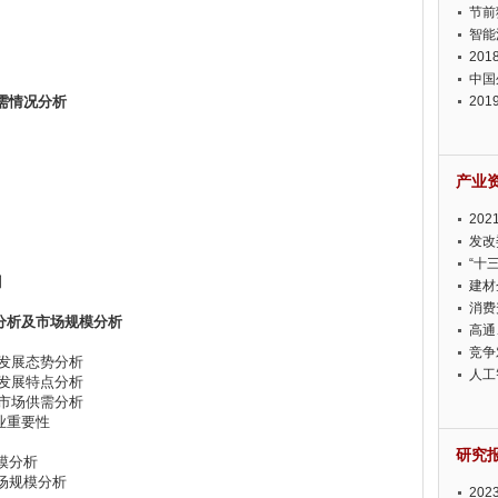
节前
智能
20
中国
需情况分析
20
迫在
产业
20
投资
发改
“十
测
建材
消费
分析及市场规模分析
高通
竞争
业发展态势分析
此淡
人工
业发展特点分析
业市场供需分析
业重要性
研究
模分析
市场规模分析
20