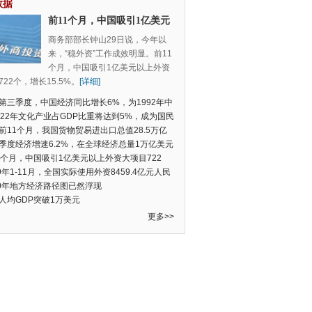
数据
前11个月，中国吸引1亿美元
以上外资大项目722个，增长
商务部部长钟山29日说，今年以
15.5%
来，“稳外资”工作成效明显。前11
个月，中国吸引1亿美元以上外资
22个，增长15.5%。
[详细]
第三季度，中国经济同比增长6%，为1992年中
季度数据以来的新低
022年文化产业占GDP比重将达到5%，成为国民
支柱产业
前11个月，我国货物贸易进出口总值28.5万亿
民币，比去年同期增长2.4%
季度经济增速6.2%，在全球经济总量1万亿美元
的经济体中增速最快
1个月，中国吸引1亿美元以上外资大项目722
增长15.5%
19年1-11月，全国实际使用外资8459.4亿元人民
同比增长6.0%
20年地方经济路径图已然浮现
人均GDP突破1万美元
更多>>