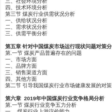
三、社会环境分析
四、技术环境分析
第三节 煤炭行业供需状况分析
一、供给状况分析
二、需求状况分析
三、供需平衡分析
第五章
针对中国煤炭市场运行现状问题对策分
第.一节 煤炭产品普遍存在的问题
一、市场方面
二、品牌方面
三、销售渠道方面
四、其他方面
第二节 引导我国煤炭行业市场健康发展的对策
第六章 2019
年中国煤炭行业竞争格局分析
第.一节 煤炭行业竞争五力分析
一、 煤炭行业上游议价能力