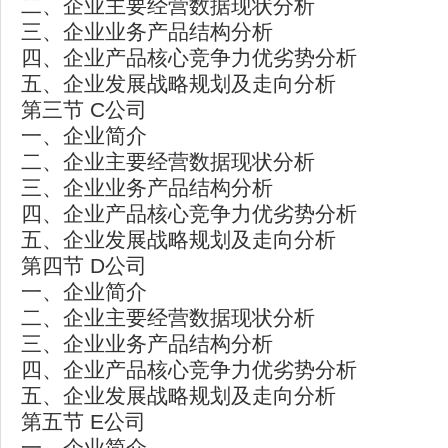
二、企业主要经营数据现状分析
三、企业业务产品结构分析
四、企业产品核心竞争力优劣势分析
五、企业发展战略规划及走向分析
第三节 C公司
一、企业简介
二、企业主要经营数据现状分析
三、企业业务产品结构分析
四、企业产品核心竞争力优劣势分析
五、企业发展战略规划及走向分析
第四节 D公司
一、企业简介
二、企业主要经营数据现状分析
三、企业业务产品结构分析
四、企业产品核心竞争力优劣势分析
五、企业发展战略规划及走向分析
第五节 E公司
一、企业简介