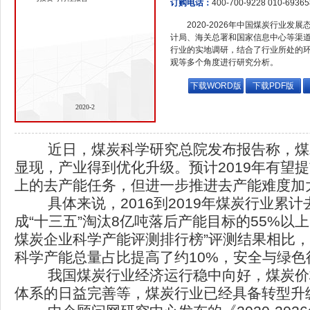
订购电话：
400-700-9228 010-6936
2020-2026年中国煤炭行业发
计局、海关总署和国家信息中心等渠
行业的实地调研，结合了行业所处的
观等多个角度进行研究分析。
下载WORD版
下载PDF版
2020-2
近日，煤炭科学研究总院发布报告称，煤
显现，产业得到优化升级。预计2019年有望提
上的去产能任务，但进一步推进去产能难度加
具体来说，2016到2019年煤炭行业累计
成“十三五”淘汰8亿吨落后产能目标的55%以上。
煤炭企业科学产能评测排行榜”评测结果相比，2
科学产能总量占比提高了约10%，安全与绿色
我国煤炭行业经济运行稳中向好，煤炭价
体系的日益完善等，煤炭行业已经具备转型升