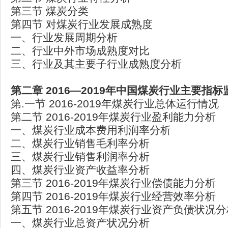
第三节 煤炭分类
第四节 对煤炭行业发展成熟度
一、行业发展周期分析
二、行业中外市场成熟度对比
三、行业及其主要子行业成熟度分析
第二章 2016—2019
年中国煤炭行业主要指标
第.一节 2016-2019年煤炭行业总体运行情况
第二节 2016-2019年煤炭行业盈利能力分析
一、煤炭行业成本费用利润率分析
二、煤炭行业销售毛利率分析
三、煤炭行业销售利润率分析
四、煤炭行业资产收益率分析
第三节 2016-2019年煤炭行业偿债能力分析
第四节 2016-2019年煤炭行业经营效率分析
第五节 2016-2019年煤炭行业资产负债状况
一、煤炭行业总资产状况分析