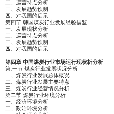
二、运营特点分析
三、发展趋势预测
四、对我国的启示
第四节 韩国煤炭行业发展经验借鉴
一、发展现状分析
二、运营特点分析
三、发展趋势预测
四、对我国的启示
第四章
中国煤炭行业市场运行现状析分析
第.一节 煤炭行业发展状况分析
一、煤炭行业发展总体概况
二、煤炭行业发展主要特点
三、煤炭行业经营情况分析
第二节 煤炭行业环境分析
一、经济环境分析
二、政治环境分析