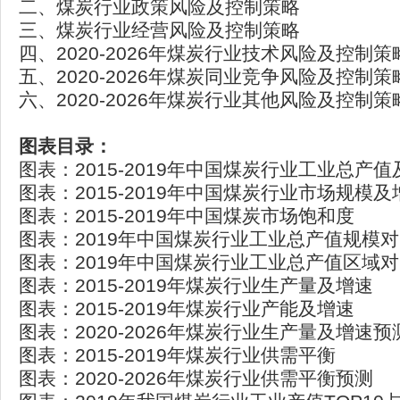
二、煤炭行业政策风险及控制策略
三、煤炭行业经营风险及控制策略
四、2020-2026年煤炭行业技术风险及控制策
五、2020-2026年煤炭同业竞争风险及控制策
六、2020-2026年煤炭行业其他风险及控制策
图表目录：
图表：2015-2019年中国煤炭行业工业总产
图表：2015-2019年中国煤炭行业市场规模及
图表：2015-2019年中国煤炭市场饱和度
图表：2019年中国煤炭行业工业总产值规模
图表：2019年中国煤炭行业工业总产值区域
图表：2015-2019年煤炭行业生产量及增速
图表：2015-2019年煤炭行业产能及增速
图表：2020-2026年煤炭行业生产量及增速预
图表：2015-2019年煤炭行业供需平衡
图表：2020-2026年煤炭行业供需平衡预测