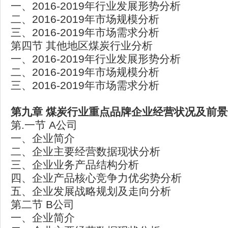
一、2016-2019年行业发展形势分析
二、2016-2019年市场规模分析
三、2016-2019年市场需求分析
第四节 其他地区煤炭行业分析
一、2016-2019年行业发展形势分析
二、2016-2019年市场规模分析
三、2016-2019年市场需求分析
第九章
煤炭行业重点品牌企业经营状况及前景
第.一节 A公司
一、企业简介
二、企业主要经营数据现状分析
三、企业业务产品结构分析
四、企业产品核心竞争力优劣势分析
五、企业发展战略规划及走向分析
第二节 B公司
一、企业简介