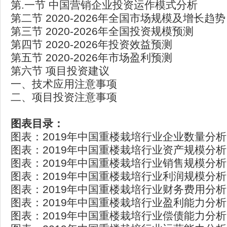
第.一节 中国营销企业投资运作模式分析
第二节 2020-2026年全国市场规模及增长趋势
第三节 2020-2026年全国投资规模预测
第四节 2020-2026年投资效益预测
第五节 2020-2026年市场盈利预测
第六节 项目投资建议
一、技术应用注意事项
二、项目投资注意事项
图表目录：
图表：2019年中国重楼栽培行业企业数量分析
图表：2019年中国重楼栽培行业资产规模分析
图表：2019年中国重楼栽培行业销售规模分析
图表：2019年中国重楼栽培行业利润规模分析
图表：2019年中国重楼栽培行业财务费用分析
图表：2019年中国重楼栽培行业盈利能力分析
图表：2019年中国重楼栽培行业偿债能力分析