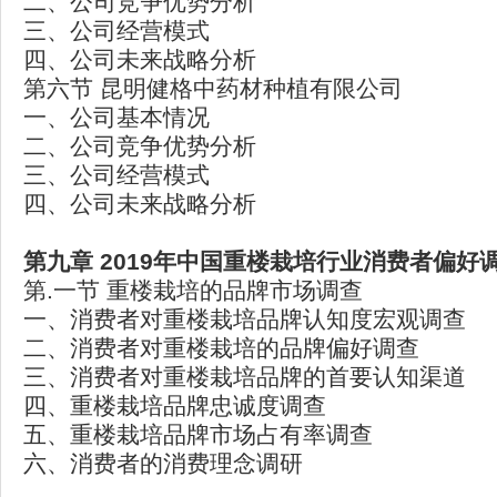
二、公司竞争优势分析
三、公司经营模式
四、公司未来战略分析
第六节 昆明健格中药材种植有限公司
一、公司基本情况
二、公司竞争优势分析
三、公司经营模式
四、公司未来战略分析
第九章 2019
年中国重楼栽培行业消费者偏好
第.一节 重楼栽培的品牌市场调查
一、消费者对重楼栽培品牌认知度宏观调查
二、消费者对重楼栽培的品牌偏好调查
三、消费者对重楼栽培品牌的首要认知渠道
四、重楼栽培品牌忠诚度调查
五、重楼栽培品牌市场占有率调查
六、消费者的消费理念调研