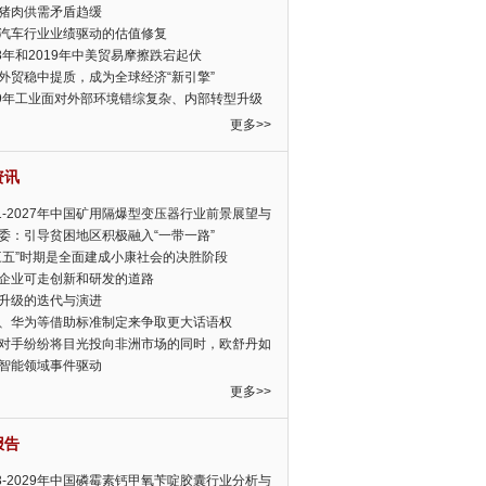
猪肉供需矛盾趋缓
汽车行业业绩驱动的估值修复
18年和2019年中美贸易摩擦跌宕起伏
外贸稳中提质，成为全球经济“新引擎”
19年工业面对外部环境错综复杂、内部转型升级
眉睫
更多>>
资讯
21-2027年中国矿用隔爆型变压器行业前景展望与
前景预测报告
委：引导贫困地区积极融入“一带一路”
三五”时期是全面建成小康社会的决胜阶段
企业可走创新和研发的道路
升级的迭代与演进
、华为等借助标准制定来争取更大话语权
对手纷纷将目光投向非洲市场的同时，欧舒丹如
定，难道就真的不怕丧失先机吗?
智能领域事件驱动
更多>>
报告
23-2029年中国磷霉素钙甲氧苄啶胶囊行业分析与