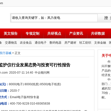
om
英文报告
专项定制
共研视点
产业资讯
共研数据
备
交通物流
农业食品
通信电子
数码电器
房产建材
轻工纺织
文体金融
医疗器械
> 正文
关于
作为
国心电监护仪行业发展态势与投资可行性报告
问不懈
产品的
tion.com 2020-07-11 14:40 中企顾问网
经济发
中企
部门，
(元)：
8000(电子) 8000(纸质) 8500(电子纸质)
威的互
版日期：
2020-7
70份
付方式：
Email电子版/特快专递
献。
购电话：
400-700-9228 010-69365838