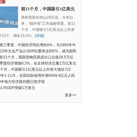
数据
前11个月，中国吸引1亿美元
以上外资大项目722个，增长
商务部部长钟山29日说，今年以
15.5%
来，“稳外资”工作成效明显。前11
个月，中国吸引1亿美元以上外资
22个，增长15.5%。
[详细]
第三季度，中国经济同比增长6%，为1992年中
季度数据以来的新低
022年文化产业占GDP比重将达到5%，成为国民
支柱产业
前11个月，我国货物贸易进出口总值28.5万亿
民币，比去年同期增长2.4%
季度经济增速6.2%，在全球经济总量1万亿美元
的经济体中增速最快
1个月，中国吸引1亿美元以上外资大项目722
增长15.5%
19年1-11月，全国实际使用外资8459.4亿元人民
同比增长6.0%
20年地方经济路径图已然浮现
人均GDP突破1万美元
更多>>