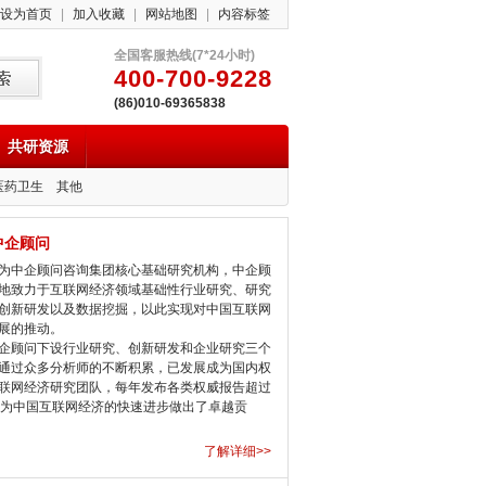
设为首页
|
加入收藏
|
网站地图
|
内容标签
全国客服热线(7*24小时)
400-700-9228
(86)010-69365838
共研资源
医药卫生
其他
中企顾问
中企顾问咨询集团核心基础研究机构，中企顾
地致力于互联网经济领域基础性行业研究、研究
创新研发以及数据挖掘，以此实现对中国互联网
展的推动。
顾问下设行业研究、创新研发和企业研究三个
通过众多分析师的不断积累，已发展成为国内权
联网经济研究团队，每年发布各类权威报告超过
，为中国互联网经济的快速进步做出了卓越贡
了解详细>>