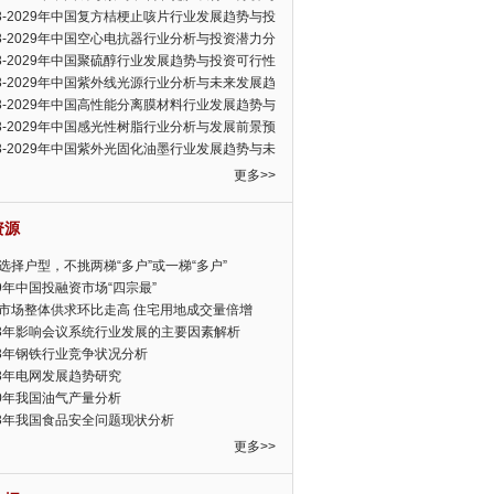
可行性报告
23-2029年中国复方桔梗止咳片行业发展趋势与投
力分析报告
23-2029年中国空心电抗器行业分析与投资潜力分
告
23-2029年中国聚硫醇行业发展趋势与投资可行性
23-2029年中国紫外线光源行业分析与未来发展趋
告
23-2029年中国高性能分离膜材料行业发展趋势与
前景预测报告
23-2029年中国感光性树脂行业分析与发展前景预
告
23-2029年中国紫外光固化油墨行业发展趋势与未
展趋势报告
更多>>
资源
选择户型，不挑两梯“多户”或一梯“多户”
19年中国投融资市场“四宗最”
市场整体供求环比走高 住宅用地成交量倍增
13年影响会议系统行业发展的主要因素解析
13年钢铁行业竞争状况分析
13年电网发展趋势研究
30年我国油气产量分析
13年我国食品安全问题现状分析
更多>>