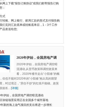
从网上下载“报告订购协议”或我们邮寄报告订购
您；
方式
行转账、网上银行、邮局汇款的形式支付报告购
我们见到汇款底单或转账底单后，1－3个工作
产品发送给您;
视点
2020年伊始，全国房地产调
控暗流涌动
2020年伊始，全国房地产调控暗
流涌动,从货币政策和调控政策来
看，2020年楼市走出“小阳春”的概
，但也不能对2020年的“小阳春”抱太高的期望
竟，时过境迁，“房住不炒”的红线不能碰。政策
鼓励长
…
[详细]
20年伊始，全国房地产调控暗流涌动
区块链场景应用正在全国多个城市落地
20年新的海上油气项目的支出将进一步增长