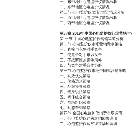
一、东部地区心电监护仪情况分析
二、东部地区心电监护仪情况
第三节 心电监护仪“西部地区”情况分析
一、西部地区心电监护仪情况分析
二、西部地区心电监护仪情况
第八章
2019年
中国心电监护仪行业营销与
第.一节 中国心电监护仪营销渠道分析
第二节 心电监护仪市场营销竞争策略
一、直接与竞争对手竞争
二、使竞争对手难以反击
三、不战而胜的竞争策略
四、与竞争对手合作策略
第三节 心电监护仪市场中国式营销策略
一、功效优先策略
二、价格适众策略
三、品牌提升策略
四、现身说法策略
五、媒体组合策略
六、网络组织策略
七、动态营销策略
第四节 全国心电监护仪消费市场调研
一、心电监护仪购买影响因素调研
二、心电监护仪购买渠道场所调研