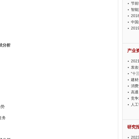
节前
智能
20
中国
20
迫在
状分析
产业
20
投资
发改
“十
建材
消费
高通
竞争
此淡
人工
趋势
任务
研究
20