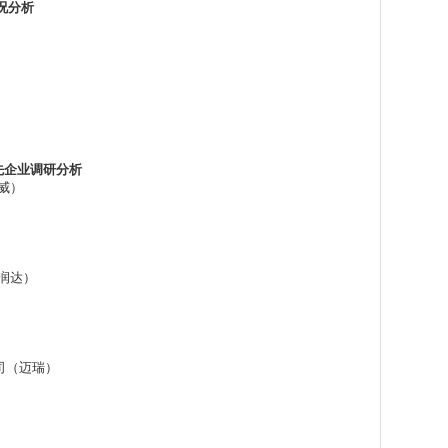
况分析
先企业调研分析
威）
润达）
司（迈瑞）