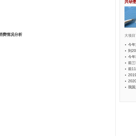
共研
消费情况分析
大项目7
今年
国有
到2
经济
今年
元人
前三
以上
前1
个，
20
币，
20
我国