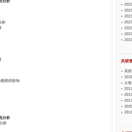
状分析
投资
20
资潜
20
析报
20
分析
报告
20
考
势报
20
发展
20
测报
20
来发
析
共研
买房
20
场规模的影响
土地
20
20
20
20
20
况分析
分析