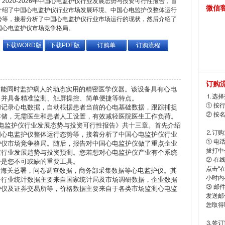
2020-2026年中国心电监护仪行业发展态势与投资可行性报告，首
微信
介绍了中国心电监护仪行业市场发展环境、中国心电监护仪整体运行
势等，接着分析了中国心电监护仪行业市场运行的现状，然后介绍了
国心电监护仪市场竞争格局。
下载WORD版
下载PDF版
订购单
订购流程
订购
能同时监护病人的动态实用的精密医学仪器。该设备具有心电
⒈选择
。并具备精准监测、触屏操控、简单便捷等特点。
① 按
和记录心电数据，自动根据患者当前的心电基础数据，跟踪捕捉
② 按
存储，无需医生和患者人工设置，有效减轻医院医生工作负荷。
国心电监护仪行业发展态势与投资可行性报告》共十三章。首先介绍
⒉订购
国心电监护仪整体运行态势等，接着分析了中国心电监护仪行业
① 电
护仪市场竞争格局。随后，报告对中国心电监护仪做了重点企业
拔打中企
仪行业发展趋势与投资预测。您若想对心电监护仪产业有个系统
② 在
告是您不可或缺的重要工具。
点击“
海关总署，问卷调查数据，商务部采集数据等心电监护仪。其
小时内
分行业统计数据主要来自国家统计局及市场调研数据，企业数据
③ 邮
护仪及证券交易所等，价格数据主要来自于各类市场监测心电监
发送邮
您取得
⒊签订