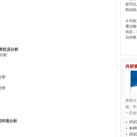
您可以
协议给
⒋付款
通过银
买款，
日内将
营状况分析
分析
共研
分析
分析
率很大
值。毕
一定会
展环境分析
20
各种
20