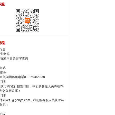
客服
流程
报告
行业浏览
名称或内容关键字查询
方式
话购买
顾问网客服电话010-69365838
线订购
在线订购”进行报告订购，我们的客服人员将在24
与您取得联系；
件订购
件到kefu@gonyn.com，我们的客服人员及时与
联系；
协议