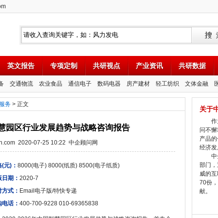
om
英文报告
专项定制
共研视点
产业资讯
共研数据
备
交通物流
农业食品
通信电子
数码电器
房产建材
轻工纺织
文体金融
服务
> 正文
关于
作为
中国智慧园区行业发展趋势与战略咨询报告
问不懈
产品的
tion.com 2020-07-25 10:22 中企顾问网
经济发
中企
部门，
(元)：
8000(电子) 8000(纸质) 8500(电子纸质)
威的互
版日期：
2020-7
70份
付方式：
Email电子版/特快专递
献。
购电话：
400-700-9228 010-69365838