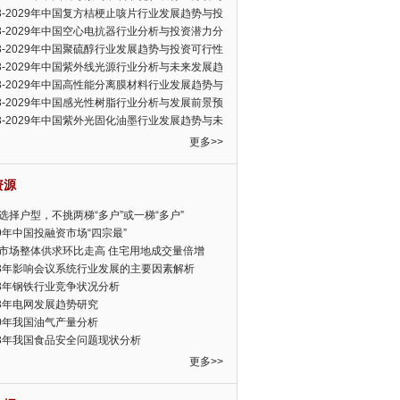
可行性报告
23-2029年中国复方桔梗止咳片行业发展趋势与投
力分析报告
23-2029年中国空心电抗器行业分析与投资潜力分
告
23-2029年中国聚硫醇行业发展趋势与投资可行性
23-2029年中国紫外线光源行业分析与未来发展趋
告
23-2029年中国高性能分离膜材料行业发展趋势与
前景预测报告
23-2029年中国感光性树脂行业分析与发展前景预
告
23-2029年中国紫外光固化油墨行业发展趋势与未
展趋势报告
更多>>
资源
选择户型，不挑两梯“多户”或一梯“多户”
19年中国投融资市场“四宗最”
市场整体供求环比走高 住宅用地成交量倍增
13年影响会议系统行业发展的主要因素解析
13年钢铁行业竞争状况分析
13年电网发展趋势研究
30年我国油气产量分析
13年我国食品安全问题现状分析
更多>>