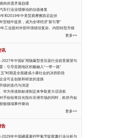
猪肉供需矛盾趋缓
汽车行业业绩驱动的估值修复
18年和2019年中美贸易摩擦跌宕起伏
外贸稳中提质，成为全球经济“新引擎”
19年工业面对外部环境错综复杂、内部转型升级
眉睫
更多>>
资讯
21-2027年中国矿用隔爆型变压器行业前景展望与
前景预测报告
委：引导贫困地区积极融入“一带一路”
三五”时期是全面建成小康社会的决胜阶段
企业可走创新和研发的道路
升级的迭代与演进
、华为等借助标准制定来争取更大话语权
对手纷纷将目光投向非洲市场的同时，欧舒丹如
定，难道就真的不怕丧失先机吗?
智能领域事件驱动
更多>>
报告
23-2029年中国磷霉素钙甲氧苄啶胶囊行业分析与