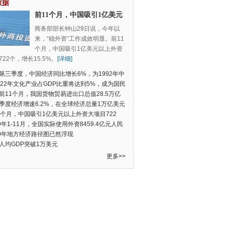
数据
前11个月，中国吸引1亿美元
以上外资大项目722个，增长
商务部部长钟山29日说，今年以
15.5%
来，“稳外资”工作成效明显。前11
个月，中国吸引1亿美元以上外资
22个，增长15.5%。
[详细]
第三季度，中国经济同比增长6%，为1992年中
季度数据以来的新低
022年文化产业占GDP比重将达到5%，成为国民
支柱产业
前11个月，我国货物贸易进出口总值28.5万亿
民币，比去年同期增长2.4%
季度经济增速6.2%，在全球经济总量1万亿美元
的经济体中增速最快
1个月，中国吸引1亿美元以上外资大项目722
增长15.5%
19年1-11月，全国实际使用外资8459.4亿元人民
同比增长6.0%
20年地方经济路径图已然浮现
人均GDP突破1万美元
更多>>