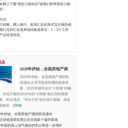
从网上下载“报告订购协议”或我们邮寄报告订购
您；
方式
行转账、网上银行、邮局汇款的形式支付报告购
我们见到汇款底单或转账底单后，1－3个工作
产品发送给您;
视点
2020年伊始，全国房地产调
控暗流涌动
2020年伊始，全国房地产调控暗
流涌动,从货币政策和调控政策来
看，2020年楼市走出“小阳春”的概
，但也不能对2020年的“小阳春”抱太高的期望
竟，时过境迁，“房住不炒”的红线不能碰。政策
鼓励长
…
[详细]
20年伊始，全国房地产调控暗流涌动
区块链场景应用正在全国多个城市落地
20年新的海上油气项目的支出将进一步增长