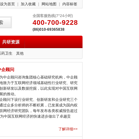
设为首页
|
加入收藏
|
网站地图
|
内容标签
全国客服热线(7*24小时)
400-700-9228
(86)010-69365838
共研资源
医药卫生
其他
中企顾问
中企顾问咨询集团核心基础研究机构，中企顾
地致力于互联网经济领域基础性行业研究、研究
创新研发以及数据挖掘，以此实现对中国互联网
展的推动。
顾问下设行业研究、创新研发和企业研究三个
通过众多分析师的不断积累，已发展成为国内权
联网经济研究团队，每年发布各类权威报告超过
，为中国互联网经济的快速进步做出了卓越贡
了解详细>>