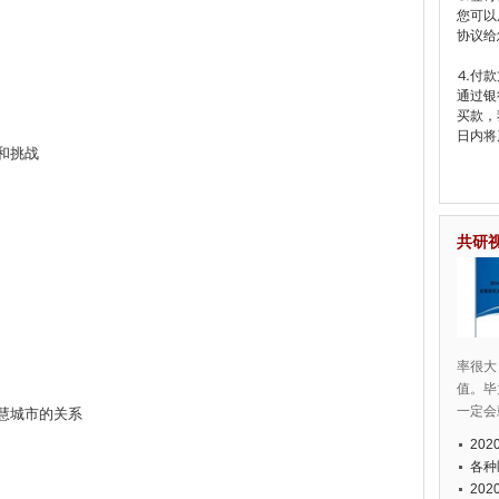
您可以
协议给
⒋付款
通过银
买款，
日内将
题和挑战
共研
率很大
值。毕
一定会
慧城市的关系
20
各种
20