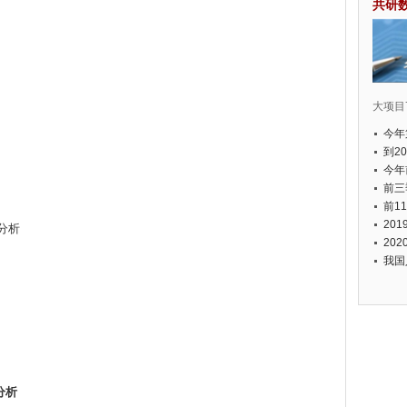
共研
大项目7
今年
国有
到2
经济
今年
元人
前三
以上
前1
个，
20
分析
币，
20
我国
分析