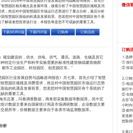
2020-2026年中国智慧园区行业发展趋势与战略咨询报告，首先介
微信
了智慧园区相关概念及发展环境，接着分析了中国智慧园区规模及消
需求，然后对中国智慧园区市场运行态势进行了重点分析，最后分析
中国智慧园区面临的机遇及发展前景。您若想对中国智慧园区有个系
的了解或者想投资该行业，本报告将是您不可或缺的重要工具。
下载WORD版
下载PDF版
订购单
订购流程
订购
）规划建设的，供水、供电、供气、通讯、道路、仓储及其它
⒈选择
某种特定行业生产和科学实验需要的标准性建筑物或建筑物群
① 按
、都市工业园区、科技园区、创意园区等。”
② 按
国智慧园区行业发展趋势与战略咨询报告》共七章。首先介绍了智慧
⒉订购
国智慧园区规模及消费需求，然后对中国智慧园区市场运行态势
① 电
区面临的机遇及发展前景。您若想对中国智慧园区有个系统的了
拔打中企
或缺的重要工具。
② 在
海关总署，问卷调查数据，商务部采集数据等数据库。其中宏
点击“
业统计数据主要来自国家统计局及市场调研数据，企业数据主要
小时内
券交易所等，价格数据主要来自于各类市场监测数据库。
③ 邮
发送邮
您取得
分析
⒊签订