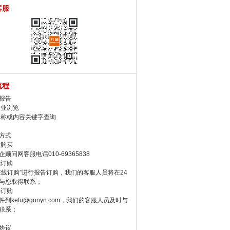
客服
流程
报告
行业浏览
名称或内容关键字查询
方式
话购买
顾问网客服电话010-69365838
线订购
在线订购”进行报告订购，我们的客服人员将在24
与您取得联系；
件订购
件到kefu@gonyn.com，我们的客服人员及时与
联系；
协议