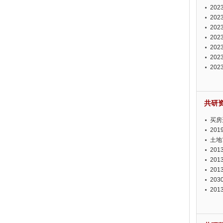
投资
20
资潜
20
析报
20
报告
20
势报
20
发展
20
测报
20
来发
共研
买房
20
土地
20
20
20
20
20