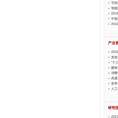
节前
智能
20
中国
20
迫在
产业
20
投资
发改
“十
建材
消费
高通
竞争
此淡
人工
研究
20