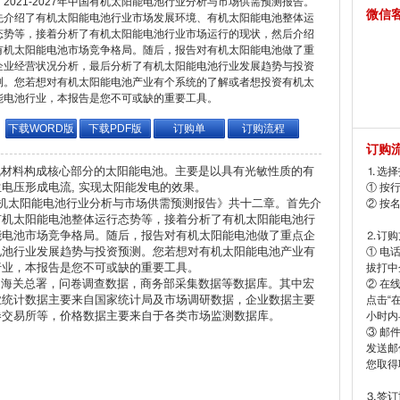
2021-2027年中国有机太阳能电池行业分析与市场供需预测报告。
微信
先介绍了有机太阳能电池行业市场发展环境、有机太阳能电池整体运
态势等，接着分析了有机太阳能电池行业市场运行的现状，然后介绍
有机太阳能电池市场竞争格局。随后，报告对有机太阳能电池做了重
企业经营状况分析，最后分析了有机太阳能电池行业发展趋势与投资
测。您若想对有机太阳能电池产业有个系统的了解或者想投资有机太
能电池行业，本报告是您不可或缺的重要工具。
下载WORD版
下载PDF版
订购单
订购流程
订购
材料构成核心部分的太阳能电池。主要是以具有光敏性质的有
⒈选择
电压形成电流, 实现太阳能发电的效果。
① 按
国有机太阳能电池行业分析与市场供需预测报告》共十二章。首先介
② 按
有机太阳能电池整体运行态势等，接着分析了有机太阳能电池行
能电池市场竞争格局。随后，报告对有机太阳能电池做了重点企
⒉订购
电池行业发展趋势与投资预测。您若想对有机太阳能电池产业有
① 电
行业，本报告是您不可或缺的重要工具。
拔打中企
海关总署，问卷调查数据，商务部采集数据等数据库。其中宏
② 在
业统计数据主要来自国家统计局及市场调研数据，企业数据主要
点击“
券交易所等，价格数据主要来自于各类市场监测数据库。
小时内
③ 邮
发送邮
您取得
⒊签订