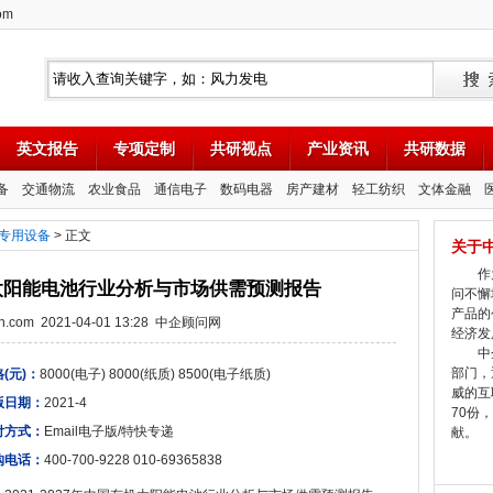
om
英文报告
专项定制
共研视点
产业资讯
共研数据
备
交通物流
农业食品
通信电子
数码电器
房产建材
轻工纺织
文体金融
专用设备
> 正文
关于
作为
有机太阳能电池行业分析与市场供需预测报告
问不懈
产品的
tion.com 2021-04-01 13:28 中企顾问网
经济发
中企
部门，
(元)：
8000(电子) 8000(纸质) 8500(电子纸质)
威的互
版日期：
2021-4
70份
付方式：
Email电子版/特快专递
献。
购电话：
400-700-9228 010-69365838