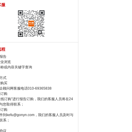
客服
流程
报告
行业浏览
名称或内容关键字查询
方式
话购买
顾问网客服电话010-69365838
线订购
在线订购”进行报告订购，我们的客服人员将在24
与您取得联系；
件订购
件到kefu@gonyn.com，我们的客服人员及时与
联系；
协议