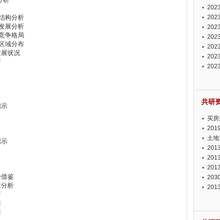
投资
20
场结构分析
资潜
20
业发展分析
析报
20
业竞争格局
报告
20
场区域分布
势报
20
发展状况
发展
20
析
测报
20
来发
共研
启示
买房
20
土地
启示
20
20
20
验借鉴
20
策分析
20
析
鉴
鉴