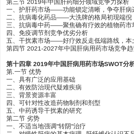
第三节 2019年中国肝药细分领域竞争力探析
一、护肝药市场——功能锁定清晰，争夺肝病
二、抗病毒化药品——大洗牌的格局初现端倪
三、抗病毒中药——聚焦确有疗效的植物药市
四、免疫调节剂竞争优劣分析
五、干扰素市场——好疗效反走低端路线，本
第四节 2021-2027年中国肝病用药市场竞争
第十四章 2019
年中国肝病用药市场SWOT
分
第.一节 优势
一、具有广泛的应用基础
二、有效防治现代疑难疾病
三、背景资源丰富
四、可针对性改造药物制剂和剂型
五、中药诱导干扰素的研究
第二节 劣势
一、不适当地强调"转阴"治疗
二、对慢性肝病的基本病理--肝纤维化认识不