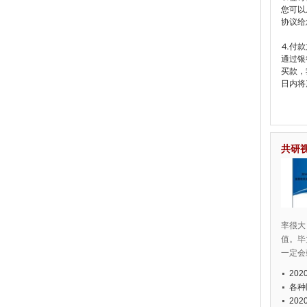
您可以
协议给
⒋付款
通过银
买款，
日内将
共研
率很大
值。毕
一定会
20
各种
20