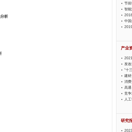
节前
智能
20
境分析
中国
20
迫在
产业
析
20
投资
发改
“十
建材
消费
高通
竞争
此淡
人工
研究
20