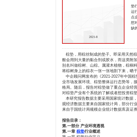
垫
运
点
想
缺
2021-8
棕垫，用棕丝制成的垫子。即采用天然棕树
般会用到大量的黏合剂或胶水，而这类附加
别名叫做棕树、山棕。属灌木植物，棕榈科
将棕树身上的棕衣一张一张地割下来，晒
中企顾问网发布的《2021-2027年中
业市场发展环境、棕垫整体运行态势等，
格局。随后，报告对棕垫做了重点企业经
对棕垫产业有个系统的了解或者想投资棕
本研究报告数据主要采用国家统计数据，
观经济数据主要来自国家统计局，部分行
来自于国统计局规模企业统计数据库及证
报告目录：
第.
一部分
产业环境透视
第.
一章
棕垫
行业概述
第.一节 棕垫行业定义