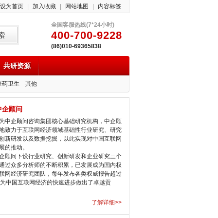
设为首页
|
加入收藏
|
网站地图
|
内容标签
全国客服热线(7*24小时)
400-700-9228
(86)010-69365838
共研资源
医药卫生
其他
中企顾问
中企顾问咨询集团核心基础研究机构，中企顾
地致力于互联网经济领域基础性行业研究、研究
创新研发以及数据挖掘，以此实现对中国互联网
展的推动。
顾问下设行业研究、创新研发和企业研究三个
通过众多分析师的不断积累，已发展成为国内权
联网经济研究团队，每年发布各类权威报告超过
，为中国互联网经济的快速进步做出了卓越贡
了解详细>>