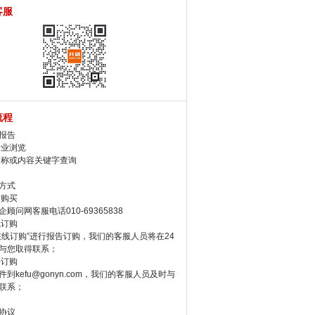
客服
流程
报告
行业浏览
名称或内容关键字查询
方式
话购买
顾问网客服电话010-69365838
线订购
在线订购”进行报告订购，我们的客服人员将在24
与您取得联系；
件订购
件到kefu@gonyn.com，我们的客服人员及时与
联系；
协议