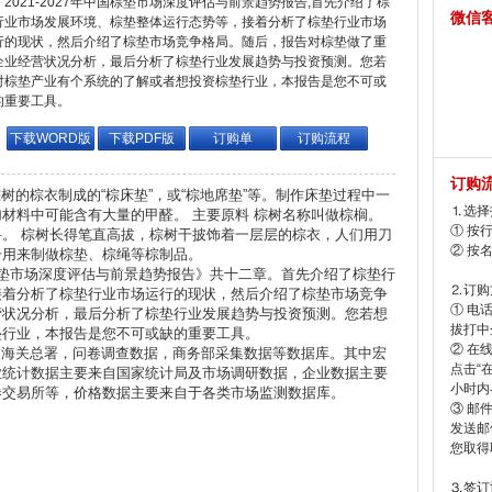
2021-2027年中国棕垫市场深度评估与前景趋势报告,首先介绍了棕
微信
行业市场发展环境、棕垫整体运行态势等，接着分析了棕垫行业市场
行的现状，然后介绍了棕垫市场竞争格局。随后，报告对棕垫做了重
企业经营状况分析，最后分析了棕垫行业发展趋势与投资预测。您若
对棕垫产业有个系统的了解或者想投资棕垫行业，本报告是您不可或
的重要工具。
下载WORD版
下载PDF版
订购单
订购流程
订购
的棕衣制成的“棕床垫”，或“棕地席垫”等。制作床垫过程中一
⒈选择
材料中可能含有大量的甲醛。 主要原料 棕树名称叫做棕榈。
① 按
。 棕树长得笔直高拔，棕树干披饰着一层层的棕衣，人们用刀
② 按
干用来制做棕垫、棕绳等棕制品。
国棕垫市场深度评估与前景趋势报告》共十二章。首先介绍了棕垫行
⒉订购
接着分析了棕垫行业市场运行的现状，然后介绍了棕垫市场竞争
① 电
营状况分析，最后分析了棕垫行业发展趋势与投资预测。您若想
拔打中企
垫行业，本报告是您不可或缺的重要工具。
② 在
海关总署，问卷调查数据，商务部采集数据等数据库。其中宏
点击“
业统计数据主要来自国家统计局及市场调研数据，企业数据主要
小时内
券交易所等，价格数据主要来自于各类市场监测数据库。
③ 邮
发送邮
您取得
⒊签订