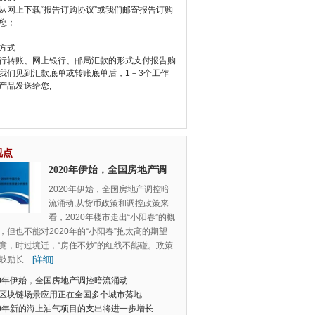
从网上下载“报告订购协议”或我们邮寄报告订购
您；
方式
行转账、网上银行、邮局汇款的形式支付报告购
我们见到汇款底单或转账底单后，1－3个工作
产品发送给您;
视点
2020年伊始，全国房地产调
控暗流涌动
2020年伊始，全国房地产调控暗
流涌动,从货币政策和调控政策来
看，2020年楼市走出“小阳春”的概
，但也不能对2020年的“小阳春”抱太高的期望
竟，时过境迁，“房住不炒”的红线不能碰。政策
鼓励长
…
[详细]
20年伊始，全国房地产调控暗流涌动
区块链场景应用正在全国多个城市落地
20年新的海上油气项目的支出将进一步增长