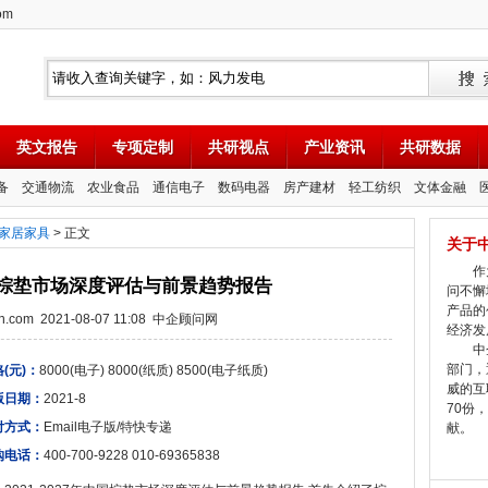
om
英文报告
专项定制
共研视点
产业资讯
共研数据
备
交通物流
农业食品
通信电子
数码电器
房产建材
轻工纺织
文体金融
家居家具
> 正文
关于
作为
年中国棕垫市场深度评估与前景趋势报告
问不懈
产品的
tion.com 2021-08-07 11:08 中企顾问网
经济发
中企
部门，
(元)：
8000(电子) 8000(纸质) 8500(电子纸质)
威的互
版日期：
2021-8
70份
付方式：
Email电子版/特快专递
献。
购电话：
400-700-9228 010-69365838