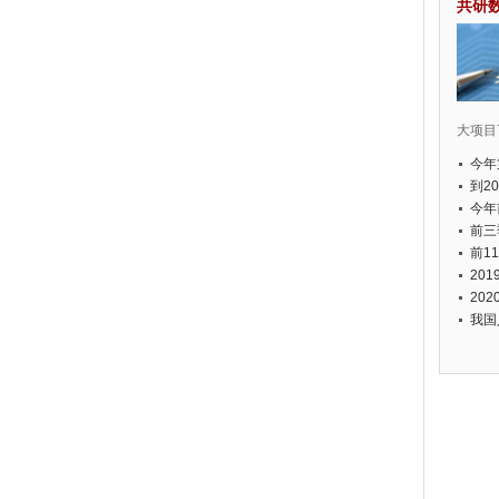
共研
大项目7
今年
国有
到2
经济
今年
元人
前三
以上
前1
个，
20
币，
20
我国