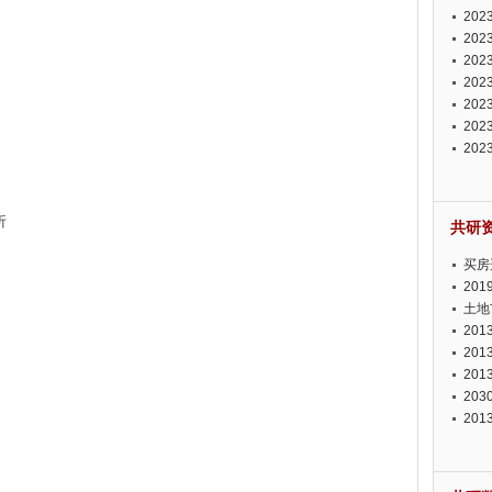
投资
20
资潜
20
析报
20
报告
20
势报
20
发展
20
测报
20
来发
析
共研
买房
20
土地
20
20
20
20
20