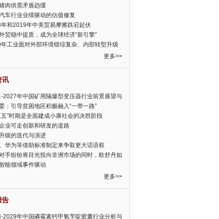
猪肉供需矛盾趋缓
汽车行业业绩驱动的估值修复
18年和2019年中美贸易摩擦跌宕起伏
外贸稳中提质，成为全球经济“新引擎”
19年工业面对外部环境错综复杂、内部转型升级
眉睫
更多>>
资讯
21-2027年中国矿用隔爆型变压器行业前景展望与
前景预测报告
委：引导贫困地区积极融入“一带一路”
三五”时期是全面建成小康社会的决胜阶段
企业可走创新和研发的道路
升级的迭代与演进
、华为等借助标准制定来争取更大话语权
对手纷纷将目光投向非洲市场的同时，欧舒丹如
定，难道就真的不怕丧失先机吗?
智能领域事件驱动
更多>>
报告
23-2029年中国磷霉素钙甲氧苄啶胶囊行业分析与