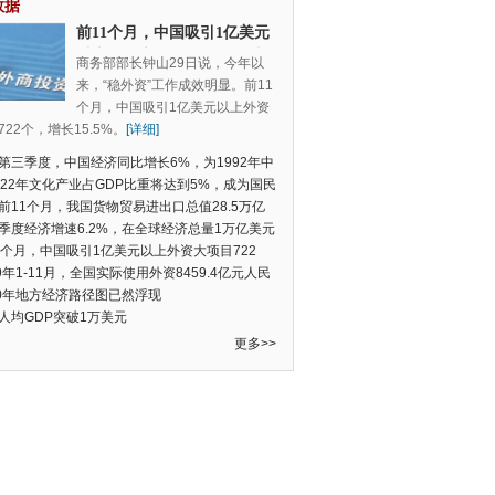
数据
前11个月，中国吸引1亿美元
以上外资大项目722个，增长
商务部部长钟山29日说，今年以
15.5%
来，“稳外资”工作成效明显。前11
个月，中国吸引1亿美元以上外资
22个，增长15.5%。
[详细]
第三季度，中国经济同比增长6%，为1992年中
季度数据以来的新低
022年文化产业占GDP比重将达到5%，成为国民
支柱产业
前11个月，我国货物贸易进出口总值28.5万亿
民币，比去年同期增长2.4%
季度经济增速6.2%，在全球经济总量1万亿美元
的经济体中增速最快
1个月，中国吸引1亿美元以上外资大项目722
增长15.5%
19年1-11月，全国实际使用外资8459.4亿元人民
同比增长6.0%
20年地方经济路径图已然浮现
人均GDP突破1万美元
更多>>