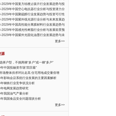
可行性报告
23-2029年中国复方桔梗止咳片行业发展趋势与投
力分析报告
23-2029年中国空心电抗器行业分析与投资潜力分
告
23-2029年中国聚硫醇行业发展趋势与投资可行性
23-2029年中国紫外线光源行业分析与未来发展趋
告
23-2029年中国高性能分离膜材料行业发展趋势与
前景预测报告
23-2029年中国感光性树脂行业分析与发展前景预
告
23-2029年中国紫外光固化油墨行业发展趋势与未
展趋势报告
更多>>
资源
选择户型，不挑两梯“多户”或一梯“多户”
19年中国投融资市场“四宗最”
市场整体供求环比走高 住宅用地成交量倍增
13年影响会议系统行业发展的主要因素解析
13年钢铁行业竞争状况分析
13年电网发展趋势研究
30年我国油气产量分析
13年我国食品安全问题现状分析
更多>>