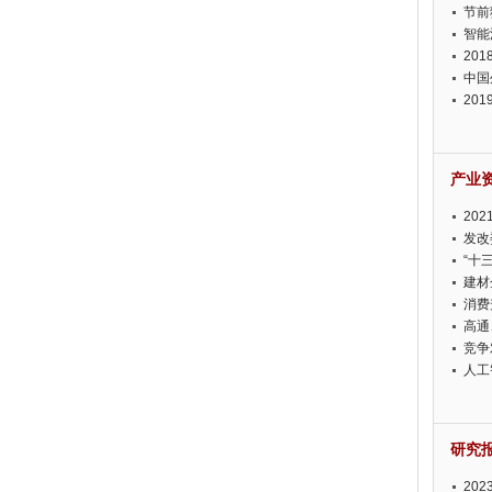
节前
智能
20
中国
20
迫在
产业
20
投资
发改
“十
建材
消费
高通
竞争
此淡
人工
研究
20