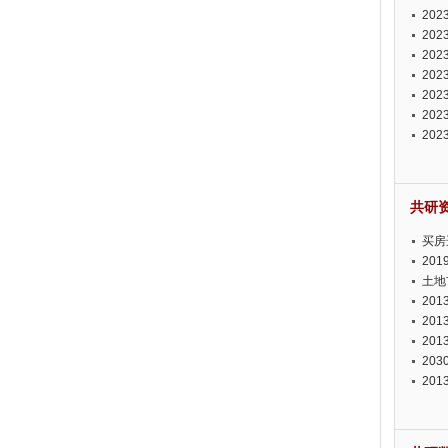
投资
20
资潜
20
析报
20
报告
20
势报
20
发展
20
测报
20
来发
共研
买房
20
土地
20
20
20
20
20