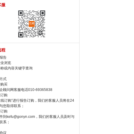
客服
流程
报告
行业浏览
名称或内容关键字查询
方式
话购买
顾问网客服电话010-69365838
线订购
在线订购”进行报告订购，我们的客服人员将在24
与您取得联系；
件订购
件到kefu@gonyn.com，我们的客服人员及时与
联系；
协议