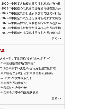
可行性报告
23-2029年中国复方桔梗止咳片行业发展趋势与投
力分析报告
23-2029年中国空心电抗器行业分析与投资潜力分
告
23-2029年中国聚硫醇行业发展趋势与投资可行性
23-2029年中国紫外线光源行业分析与未来发展趋
告
23-2029年中国高性能分离膜材料行业发展趋势与
前景预测报告
23-2029年中国感光性树脂行业分析与发展前景预
告
23-2029年中国紫外光固化油墨行业发展趋势与未
展趋势报告
更多>>
资源
选择户型，不挑两梯“多户”或一梯“多户”
19年中国投融资市场“四宗最”
市场整体供求环比走高 住宅用地成交量倍增
13年影响会议系统行业发展的主要因素解析
13年钢铁行业竞争状况分析
13年电网发展趋势研究
30年我国油气产量分析
13年我国食品安全问题现状分析
更多>>