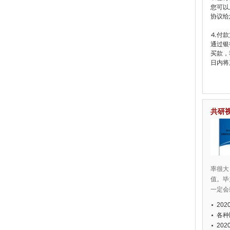
您可以
协议给
⒋付款
通过银
买款，
日内将
共研
率很大
值。毕
一定会
20
各种
20