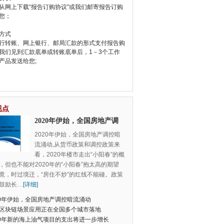
从网上下载“报告订购协议”或我们邮寄报告订购
您；
方式
行转账、网上银行、邮局汇款的形式支付报告购
我们见到汇款底单或转账底单后，1－3个工作
产品发送给您;
视点
2020年伊始，全国房地产调
控暗流涌动
2020年伊始，全国房地产调控暗
流涌动,从货币政策和调控政策来
看，2020年楼市走出“小阳春”的概
，但也不能对2020年的“小阳春”抱太高的期望
竟，时过境迁，“房住不炒”的红线不能碰。政策
鼓励长
…
[详细]
20年伊始，全国房地产调控暗流涌动
区块链场景应用正在全国多个城市落地
20年新的海上油气项目的支出将进一步增长