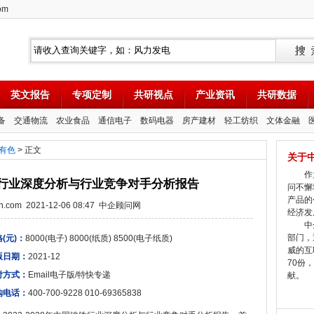
om
英文报告
专项定制
共研视点
产业资讯
共研数据
备
交通物流
农业食品
通信电子
数码电器
房产建材
轻工纺织
文体金融
有色
> 正文
关于
作为
国镍铁行业深度分析与行业竞争对手分析报告
问不懈
产品的
tion.com 2021-12-06 08:47 中企顾问网
经济发
中企
部门，
(元)：
8000(电子) 8000(纸质) 8500(电子纸质)
威的互
版日期：
2021-12
70份
付方式：
Email电子版/特快专递
献。
购电话：
400-700-9228 010-69365838