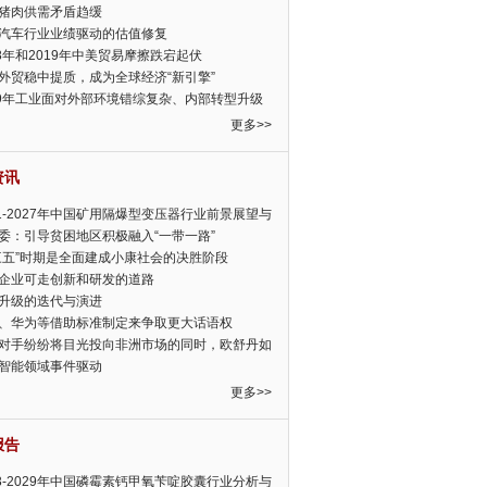
猪肉供需矛盾趋缓
汽车行业业绩驱动的估值修复
18年和2019年中美贸易摩擦跌宕起伏
外贸稳中提质，成为全球经济“新引擎”
19年工业面对外部环境错综复杂、内部转型升级
眉睫
更多>>
资讯
21-2027年中国矿用隔爆型变压器行业前景展望与
前景预测报告
委：引导贫困地区积极融入“一带一路”
三五”时期是全面建成小康社会的决胜阶段
企业可走创新和研发的道路
升级的迭代与演进
、华为等借助标准制定来争取更大话语权
对手纷纷将目光投向非洲市场的同时，欧舒丹如
定，难道就真的不怕丧失先机吗?
智能领域事件驱动
更多>>
报告
23-2029年中国磷霉素钙甲氧苄啶胶囊行业分析与