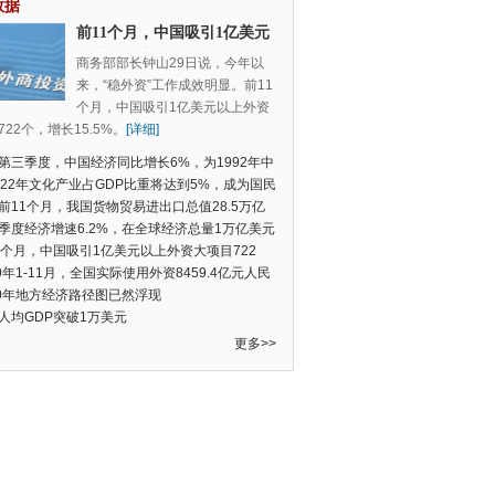
数据
前11个月，中国吸引1亿美元
以上外资大项目722个，增长
商务部部长钟山29日说，今年以
15.5%
来，“稳外资”工作成效明显。前11
个月，中国吸引1亿美元以上外资
22个，增长15.5%。
[详细]
第三季度，中国经济同比增长6%，为1992年中
季度数据以来的新低
022年文化产业占GDP比重将达到5%，成为国民
支柱产业
前11个月，我国货物贸易进出口总值28.5万亿
民币，比去年同期增长2.4%
季度经济增速6.2%，在全球经济总量1万亿美元
的经济体中增速最快
1个月，中国吸引1亿美元以上外资大项目722
增长15.5%
19年1-11月，全国实际使用外资8459.4亿元人民
同比增长6.0%
20年地方经济路径图已然浮现
人均GDP突破1万美元
更多>>