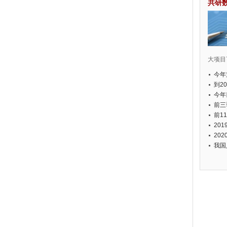
共研
大项目7
今年
国有
到2
经济
今年
元人
前三
以上
前1
个，
20
币，
20
我国