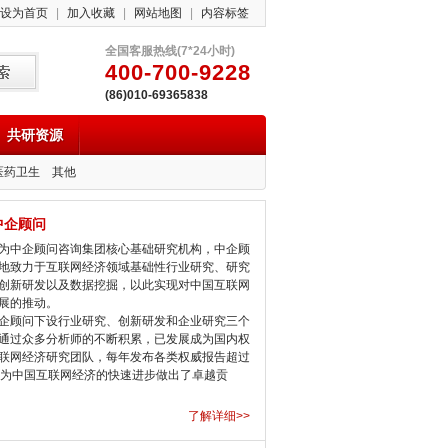
设为首页
|
加入收藏
|
网站地图
|
内容标签
全国客服热线(7*24小时)
400-700-9228
(86)010-69365838
共研资源
医药卫生
其他
中企顾问
中企顾问咨询集团核心基础研究机构，中企顾
地致力于互联网经济领域基础性行业研究、研究
创新研发以及数据挖掘，以此实现对中国互联网
展的推动。
顾问下设行业研究、创新研发和企业研究三个
通过众多分析师的不断积累，已发展成为国内权
联网经济研究团队，每年发布各类权威报告超过
，为中国互联网经济的快速进步做出了卓越贡
了解详细>>