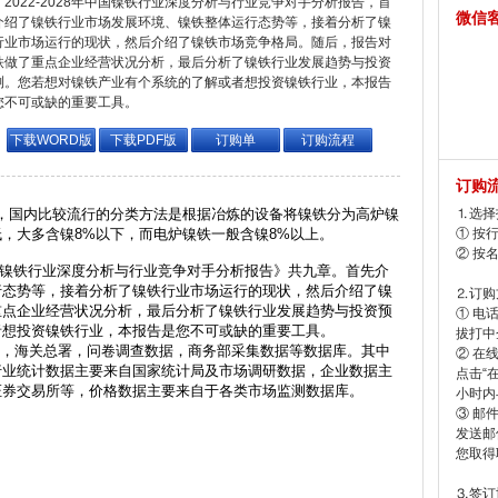
2022-2028年中国镍铁行业深度分析与行业竞争对手分析报告，首
微信
介绍了镍铁行业市场发展环境、镍铁整体运行态势等，接着分析了镍
行业市场运行的现状，然后介绍了镍铁市场竞争格局。随后，报告对
铁做了重点企业经营状况分析，最后分析了镍铁行业发展趋势与投资
测。您若想对镍铁产业有个系统的了解或者想投资镍铁行业，本报告
您不可或缺的重要工具。
下载WORD版
下载PDF版
订购单
订购流程
订购
国内比较流行的分类方法是根据冶炼的设备将镍铁分为高炉镍
⒈选择
，大多含镍8%以下，而电炉镍铁一般含镍8%以上。
① 按
② 按
中国镍铁行业深度分析与行业竞争对手分析报告》共九章。首先介
行态势等，接着分析了镍铁行业市场运行的现状，然后介绍了镍
⒉订购
重点企业经营状况分析，最后分析了镍铁行业发展趋势与投资预
① 电
者想投资镍铁行业，本报告是您不可或缺的重要工具。
拔打中企
海关总署，问卷调查数据，商务部采集数据等数据库。其中
② 在
行业统计数据主要来自国家统计局及市场调研数据，企业数据主
点击“
证券交易所等，价格数据主要来自于各类市场监测数据库。
小时内
③ 邮
发送邮
您取得
⒊签订