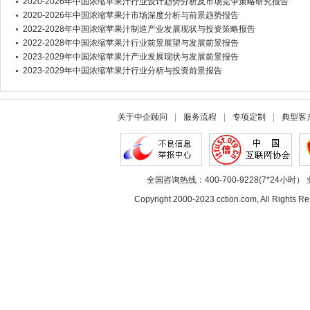
2020-2026年中国浓缩苹果汁行业设计趋势分析及市场竞争策略研究报告
2020-2026年中国浓缩苹果汁市场深度分析与前景趋势报告
2022-2028年中国浓缩苹果汁制造产业发展现状与投资策略报告
2022-2028年中国浓缩苹果汁行业前景展望与发展前景报告
2023-2029年中国浓缩苹果汁产业发展现状与发展前景报告
2023-2029年中国浓缩苹果汁行业分析与投资前景报告
关于中企顾问
|
服务流程
|
专项定制
|
典型客
全国咨询热线：400-700-9228(7*24小时） 
Copyright 2000-2023 cction.com, All Rig