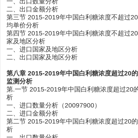
一、出口数量分析
二、出口金额分析
第三节 2015-2019年中国白利糖浓度不超过
均单价分析
第四节 2015-2019年中国白利糖浓度不超过
家及地区分析
一、进口国家及地区分析
二、出口国家及地区分析
第八章 2015-2019年中国白利糖浓度超过2
监测分析
第.一节 2015-2019年中国白利糖浓度超过
析
一、进口数量分析（20097900）
二、进口金额分析
第二节 2015-2019年中国白利糖浓度超过2
析
一、出口数量分析