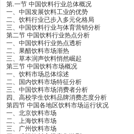
第.一节 中国饮料行业总体概况
一、中国发展饮料工业的优势
二、饮料行业已步入多元化格局
三、中国饮料行业与体育营销分析
第二节 中国饮料行业热点分析
一、中国饮料行业热点透析
二、果醋饮料市场渐热
三、草本润声饮料悄然崛起
第三节 中国饮料市场概况
一、饮料市场总体综述
二、国内饮料市场特征分析
三、中国饮料市场消费者分析
四、高校学生饮料品牌消费态度分析
第四节 中国各地区饮料市场运行状况
一、北京饮料市场
二、上海饮料市场
三、广州饮料市场