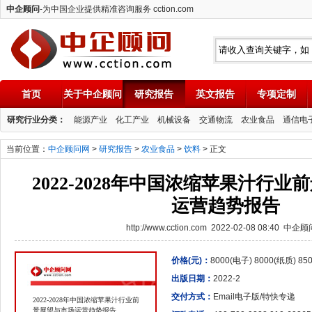
中企顾问
-为中国企业提供精准咨询服务 cction.com
首页
关于中企顾问
研究报告
英文报告
专项定制
中企顾问
研究行业分类：
能源产业
化工产业
机械设备
交通物流
农业食品
通信电
当前位置：
中企顾问网
>
研究报告
>
农业食品
>
饮料
> 正文
2022-2028年中国浓缩苹果汁行
运营趋势报告
http://www.cction.com 2022-02-08 08:40 中企
价格(元)：
8000(电子) 8000(纸质) 8
出版日期：
2022-2
交付方式：
Email电子版/特快专递
2022-2028年中国浓缩苹果汁行业前
景展望与市场运营趋势报告