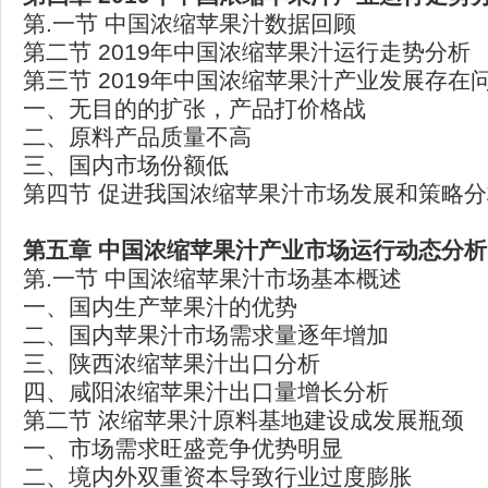
第.一节 中国浓缩苹果汁数据回顾
第二节 2019年中国浓缩苹果汁运行走势分析
第三节 2019年中国浓缩苹果汁产业发展存在
一、无目的的扩张，产品打价格战
二、原料产品质量不高
三、国内市场份额低
第四节 促进我国浓缩苹果汁市场发展和策略分
第五章 中国浓缩苹果汁产业市场运行动态分析
第.一节 中国浓缩苹果汁市场基本概述
一、国内生产苹果汁的优势
二、国内苹果汁市场需求量逐年增加
三、陕西浓缩苹果汁出口分析
四、咸阳浓缩苹果汁出口量增长分析
第二节 浓缩苹果汁原料基地建设成发展瓶颈
一、市场需求旺盛竞争优势明显
二、境内外双重资本导致行业过度膨胀