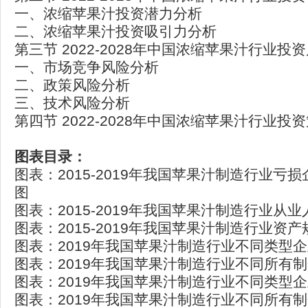
一、浓缩苹果汁投资潜力分析
二、浓缩苹果汁投资吸引力分析
第三节 2022-2028年中国浓缩苹果汁行业投
一、市场竞争风险分析
二、政策风险分析
三、技术风险分析
第四节 2022-2028年中国浓缩苹果汁行业投
图表目录：
图表：2015-2019年我国苹果汁制造行业亏
图
图表：2015-2019年我国苹果汁制造行业从
图表：2015-2019年我国苹果汁制造行业资
图表：2019年我国苹果汁制造行业不同类型
图表：2019年我国苹果汁制造行业不同所有
图表：2019年我国苹果汁制造行业不同类型
图表：2019年我国苹果汁制造行业不同所有