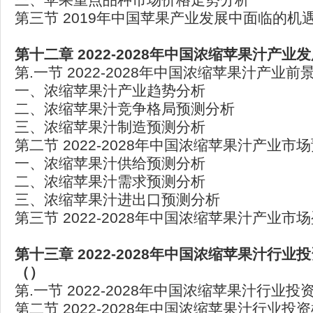
第三节 2019年中国苹果产业发展中面临的机
第十二章 2022-2028年中国浓缩苹果汁产
第.一节 2022-2028年中国浓缩苹果汁产业
一、浓缩苹果汁产业趋势分析
二、浓缩苹果汁竞争格局预测分析
三、浓缩苹果汁制造预测分析
第二节 2022-2028年中国浓缩苹果汁产业市
一、浓缩苹果汁供给预测分析
二、浓缩苹果汁需求预测分析
三、浓缩苹果汁进出口预测分析
第三节 2022-2028年中国浓缩苹果汁产业市
第十三章 2022-2028年中国浓缩苹果汁行
（）
第.一节 2022-2028年中国浓缩苹果汁行业
第二节 2022-2028年中国浓缩苹果汁行业投