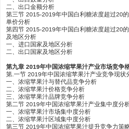
二、出口金额分析
第三节 2015-2019年中国白利糖浓度超过2
单价分析
第四节 2015-2019年中国白利糖浓度超过2
及地区分析
一、进口国家及地区分析
二、出口国家及地区分析
第九章 2019年中国浓缩苹果汁产业市场竞争
第.一节 2019年中国浓缩苹果汁产业竞争现状
一、浓缩苹果汁与替代品竞争分析
二、浓缩苹果汁价格竞争分析
三、浓缩苹果汁品牌竞争分析
第二节 2019年中国浓缩苹果汁产业集中度分
一、浓缩苹果汁市场集中度分析
二、浓缩苹果汁区域集中度分析
第三节 2019年中国浓缩苹果汁提升竞争力策