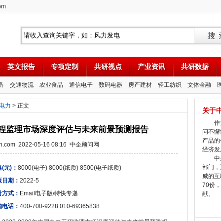
om
英文报告
专项定制
共研视点
产业资讯
共研数据
备
交通物流
农业食品
通信电子
数码电器
房产建材
轻工纺织
文体金融
电力
> 正文
关于
作为
电力工程监理市场深度评估与未来前景预测报告
问不懈
产品的
tion.com 2022-05-16 08:16 中企顾问网
经济发
中企
部门，
(元)：
8000(电子) 8000(纸质) 8500(电子纸质)
威的互
版日期：
2022-5
70份
付方式：
Email电子版/特快专递
献。
购电话：
400-700-9228 010-69365838