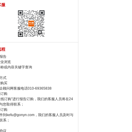
客服
流程
报告
行业浏览
名称或内容关键字查询
方式
话购买
顾问网客服电话010-69365838
线订购
在线订购”进行报告订购，我们的客服人员将在24
与您取得联系；
件订购
件到kefu@gonyn.com，我们的客服人员及时与
联系；
协议