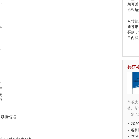
您可以
析
协议给
⒋付款
通过银
析
买款，
日内将
析
共研
析
析
状
望
率很大
值。毕
一定会
业规模情况
20
各种
20