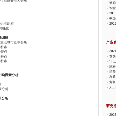
所属行业财务能力分析
节前
智能
20
中国
业热点动态
20
的挑战
迫在
场调研
产业
行业重点城市竞争分析
及特点
20
及特点
及特点
投资
发改
及特点
“十
析
建材
消费
影响因素分析
高通
竞争
测
此淡
人工
素分析
研分析
研究
20