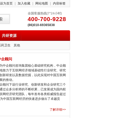
设为首页
|
加入收藏
|
网站地图
|
内容标签
全国客服热线(7*24小时)
400-700-9228
(86)010-69365838
共研资源
医药卫生
其他
中企顾问
中企顾问咨询集团核心基础研究机构，中企顾
地致力于互联网经济领域基础性行业研究、研究
创新研发以及数据挖掘，以此实现对中国互联网
展的推动。
顾问下设行业研究、创新研发和企业研究三个
通过众多分析师的不断积累，已发展成为国内权
联网经济研究团队，每年发布各类权威报告超过
，为中国互联网经济的快速进步做出了卓越贡
了解详细>>