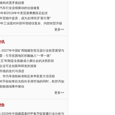
猪肉供需矛盾趋缓
汽车行业业绩驱动的估值修复
18年和2019年中美贸易摩擦跌宕起伏
外贸稳中提质，成为全球经济“新引擎”
19年工业面对外部环境错综复杂、内部转型升级
眉睫
更多>>
资讯
21-2027年中国矿用隔爆型变压器行业前景展望与
前景预测报告
委：引导贫困地区积极融入“一带一路”
三五”时期是全面建成小康社会的决胜阶段
企业可走创新和研发的道路
升级的迭代与演进
、华为等借助标准制定来争取更大话语权
对手纷纷将目光投向非洲市场的同时，欧舒丹如
定，难道就真的不怕丧失先机吗?
智能领域事件驱动
更多>>
报告
23-2029年中国磷霉素钙甲氧苄啶胶囊行业分析与