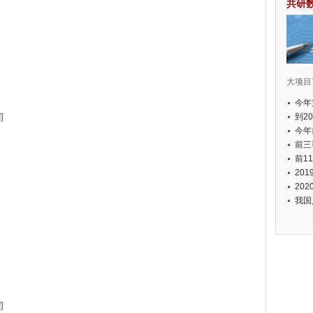
共研
大项目7
今年
司
国有
到2
经济
今年
元人
前三
以上
前1
个，
20
币，
20
我国
司