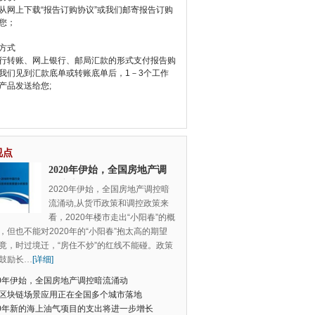
从网上下载“报告订购协议”或我们邮寄报告订购
您；
方式
行转账、网上银行、邮局汇款的形式支付报告购
我们见到汇款底单或转账底单后，1－3个工作
产品发送给您;
视点
2020年伊始，全国房地产调
控暗流涌动
2020年伊始，全国房地产调控暗
流涌动,从货币政策和调控政策来
看，2020年楼市走出“小阳春”的概
，但也不能对2020年的“小阳春”抱太高的期望
竟，时过境迁，“房住不炒”的红线不能碰。政策
鼓励长
…
[详细]
20年伊始，全国房地产调控暗流涌动
区块链场景应用正在全国多个城市落地
20年新的海上油气项目的支出将进一步增长