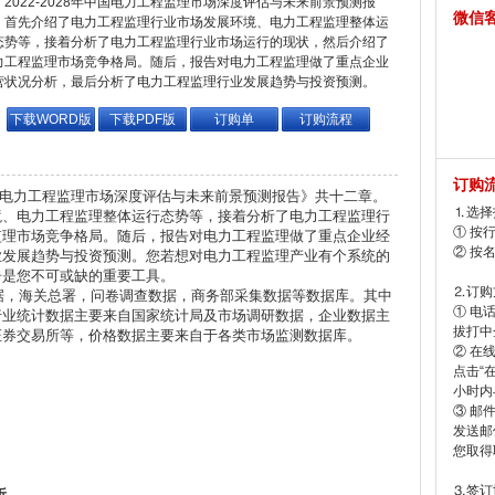
2022-2028年中国电力工程监理市场深度评估与未来前景预测报
微信
，首先介绍了电力工程监理行业市场发展环境、电力工程监理整体运
态势等，接着分析了电力工程监理行业市场运行的现状，然后介绍了
力工程监理市场竞争格局。随后，报告对电力工程监理做了重点企业
营状况分析，最后分析了电力工程监理行业发展趋势与投资预测。
下载WORD版
下载PDF版
订购单
订购流程
订购
年中国电力工程监理市场深度评估与未来前景预测报告》共十二章。
⒈选择
境、电力工程监理整体运行态势等，接着分析了电力工程监理行
① 按
监理市场竞争格局。随后，报告对电力工程监理做了重点企业经
② 按
业发展趋势与投资预测。您若想对电力工程监理产业有个系统的
告是您不可或缺的重要工具。
⒉订购
据，海关总署，问卷调查数据，商务部采集数据等数据库。其中
① 电
行业统计数据主要来自国家统计局及市场调研数据，企业数据主
拔打中企
证券交易所等，价格数据主要来自于各类市场监测数据库。
② 在
点击“
小时内
③ 邮
发送邮
您取得
⒊签订
析