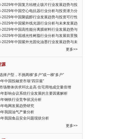
可行性报告
23-2029年中国复方桔梗止咳片行业发展趋势与投
力分析报告
23-2029年中国空心电抗器行业分析与投资潜力分
告
23-2029年中国聚硫醇行业发展趋势与投资可行性
23-2029年中国紫外线光源行业分析与未来发展趋
告
23-2029年中国高性能分离膜材料行业发展趋势与
前景预测报告
23-2029年中国感光性树脂行业分析与发展前景预
告
23-2029年中国紫外光固化油墨行业发展趋势与未
展趋势报告
更多>>
资源
选择户型，不挑两梯“多户”或一梯“多户”
19年中国投融资市场“四宗最”
市场整体供求环比走高 住宅用地成交量倍增
13年影响会议系统行业发展的主要因素解析
13年钢铁行业竞争状况分析
13年电网发展趋势研究
30年我国油气产量分析
13年我国食品安全问题现状分析
更多>>