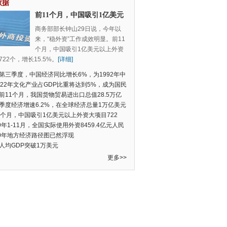
数据
前11个月，中国吸引1亿美元
以上外资大项目722个，增长
商务部部长钟山29日说，今年以
15.5%
来，“稳外资”工作成效明显。前11
个月，中国吸引1亿美元以上外资
22个，增长15.5%。
[详细]
第三季度，中国经济同比增长6%，为1992年中
季度数据以来的新低
022年文化产业占GDP比重将达到5%，成为国民
支柱产业
前11个月，我国货物贸易进出口总值28.5万亿
民币，比去年同期增长2.4%
季度经济增速6.2%，在全球经济总量1万亿美元
的经济体中增速最快
1个月，中国吸引1亿美元以上外资大项目722
增长15.5%
19年1-11月，全国实际使用外资8459.4亿元人民
同比增长6.0%
20年地方经济路径图已然浮现
人均GDP突破1万美元
更多>>