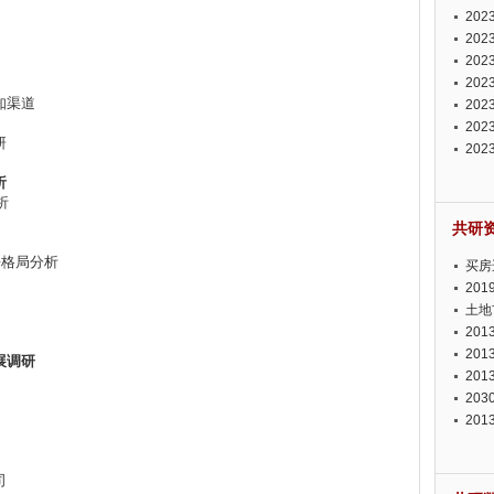
投资
20
资潜
20
析报
20
报告
20
知渠道
势报
20
发展
20
研
测报
20
来发
析
析
共研
争格局分析
买房
20
土地
20
20
展调研
20
20
20
司