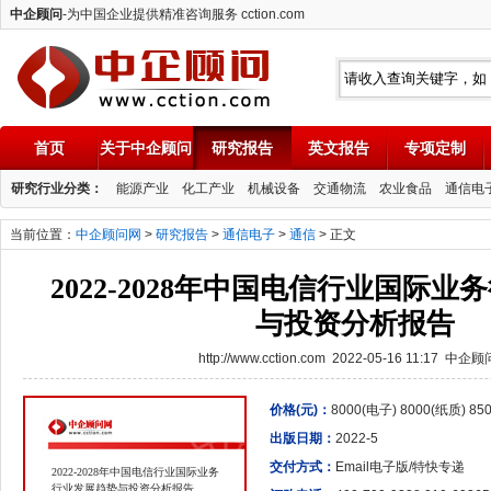
中企顾问
-为中国企业提供精准咨询服务 cction.com
首页
关于中企顾问
研究报告
英文报告
专项定制
中企顾问
研究行业分类：
能源产业
化工产业
机械设备
交通物流
农业食品
通信电
当前位置：
中企顾问网
>
研究报告
>
通信电子
>
通信
> 正文
2022-2028年中国电信行业国际
与投资分析报告
http://www.cction.com 2022-05-16 11:17 中企
价格(元)：
8000(电子) 8000(纸质) 8
出版日期：
2022-5
交付方式：
Email电子版/特快专递
2022-2028年中国电信行业国际业务
行业发展趋势与投资分析报告