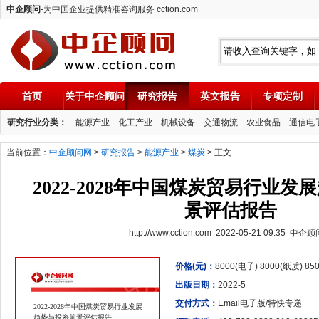
中企顾问
-为中国企业提供精准咨询服务 cction.com
首页
关于中企顾问
研究报告
英文报告
专项定制
中企顾问
研究行业分类：
能源产业
化工产业
机械设备
交通物流
农业食品
通信电
当前位置：
中企顾问网
>
研究报告
>
能源产业
>
煤炭
> 正文
2022-2028年中国煤炭贸易行业
景评估报告
http://www.cction.com 2022-05-21 09:35 中企
价格(元)：
8000(电子) 8000(纸质) 8
出版日期：
2022-5
交付方式：
Email电子版/特快专递
2022-2028年中国煤炭贸易行业发展
趋势与投资前景评估报告