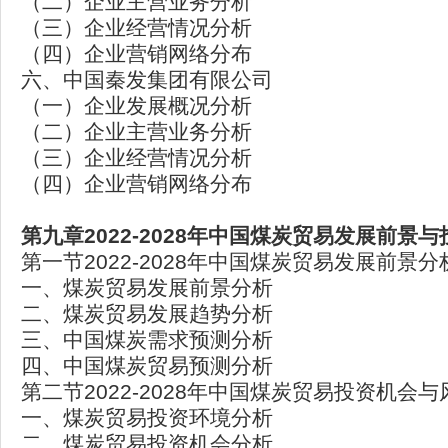
（二）企业主营业务分析
（三）企业经营情况分析
（四）企业营销网络分布
六、中国秦发集团有限公司
（一）企业发展概况分析
（二）企业主营业务分析
（三）企业经营情况分析
（四）企业营销网络分布
第九章2022-2028
年中国煤炭贸易发展前景与
第一节2022-2028年中国煤炭贸易发展前景分
一、煤炭贸易发展前景分析
二、煤炭贸易发展趋势分析
三、中国煤炭需求预测分析
四、中国煤炭贸易预测分析
第二节2022-2028年中国煤炭贸易投资机会与
一、煤炭贸易投资环境分析
二、煤炭贸易投资机会分析