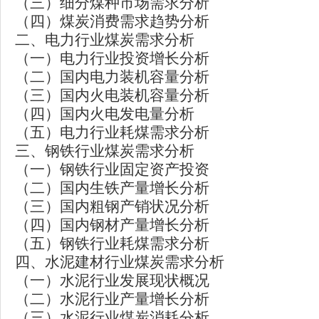
（三）细分煤种市场需求分析
（四）煤炭消费需求趋势分析
二、电力行业煤炭需求分析
（一）电力行业投资增长分析
（二）国内电力装机容量分析
（三）国内火电装机容量分析
（四）国内火电发电量分析
（五）电力行业耗煤需求分析
三、钢铁行业煤炭需求分析
（一）钢铁行业固定资产投资
（二）国内生铁产量增长分析
（三）国内粗钢产销状况分析
（四）国内钢材产量增长分析
（五）钢铁行业耗煤需求分析
四、水泥建材行业煤炭需求分析
（一）水泥行业发展现状概况
（二）水泥行业产量增长分析
（三）水泥行业煤炭消耗分析