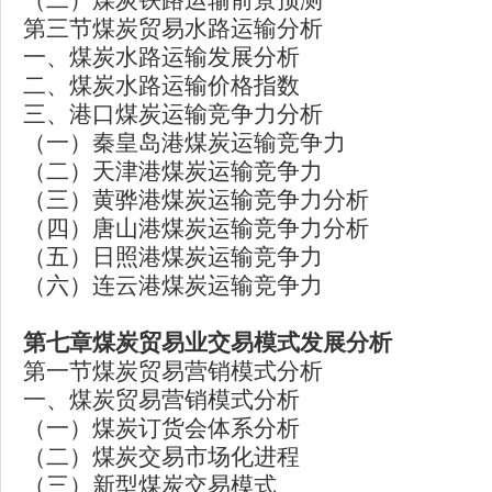
第三节煤炭贸易水路运输分析
一、煤炭水路运输发展分析
二、煤炭水路运输价格指数
三、港口煤炭运输竞争力分析
（一）秦皇岛港煤炭运输竞争力
（二）天津港煤炭运输竞争力
（三）黄骅港煤炭运输竞争力分析
（四）唐山港煤炭运输竞争力分析
（五）日照港煤炭运输竞争力
（六）连云港煤炭运输竞争力
第七章煤炭贸易业交易模式发展分析
第一节煤炭贸易营销模式分析
一、煤炭贸易营销模式分析
（一）煤炭订货会体系分析
（二）煤炭交易市场化进程
（三）新型煤炭交易模式