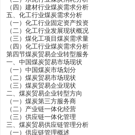
（四）建材行业煤炭需求分析
五、化工行业煤炭需求分析
（一）化工行业固定资产投资
（二）化工行业发展现状概况
（三）煤化工项目煤炭需求量
（四）化工行业煤炭需求分析
第四节煤炭贸易企业转型服务
一、中国煤炭贸易市场现状
（一）中国煤炭市场划分
（二）煤炭贸易市场现状
（三）煤炭贸易企业现状
二、煤炭贸易企业转型方向
（一）煤炭第三方服务商
（二）产业链一体化经营
（三）供应链一体化管理
三、煤炭贸易供应链管理分析
（一）供应链管理概述