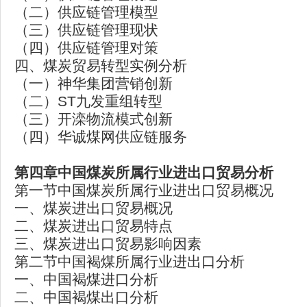
（二）供应链管理模型
（三）供应链管理现状
（四）供应链管理对策
四、煤炭贸易转型实例分析
（一）神华集团营销创新
（二）ST九发重组转型
（三）开滦物流模式创新
（四）华诚煤网供应链服务
第四章中国煤炭所属行业进出口贸易分析
第一节中国煤炭所属行业进出口贸易概况
一、煤炭进出口贸易概况
二、煤炭进出口贸易特点
三、煤炭进出口贸易影响因素
第二节中国褐煤所属行业进出口分析
一、中国褐煤进口分析
二、中国褐煤出口分析