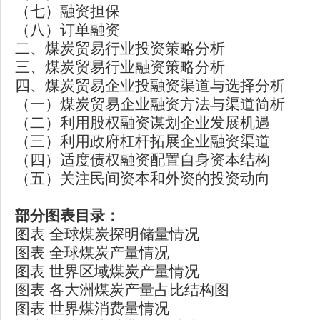
（七）融资担保
（八）订单融资
二、煤炭贸易行业投资策略分析
三、煤炭贸易行业融资策略分析
四、煤炭贸易企业投融资渠道与选择分析
（一）煤炭贸易企业融资方法与渠道简析
（二）利用股权融资谋划企业发展机遇
（三）利用政府杠杆拓展企业融资渠道
（四）适度债权融资配置自身资本结构
（五）关注民间资本和外资的投资动向
部分图表目录：
图表 全球煤炭探明储量情况
图表 全球煤炭产量情况
图表 世界区域煤炭产量情况
图表 各大洲煤炭产量占比结构图
图表 世界煤消费量情况