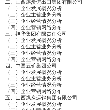
二、山西煤炭进出口集团有限公司
（一）企业发展概况分析
（二）企业主营业务分析
（三）企业经营情况分析
（四）企业营销网络分布
三、神华集团有限责任公司
（一）企业发展概况分析
（二）企业主营业务分析
（三）企业经营情况分析
（四）企业营销网络分布
四、中国五矿集团公司
（一）企业发展概况分析
（二）企业主营业务分析
（三）企业经营情况分析
（四）企业营销网络分布
五、山西煤炭运销集团有限公司
（一）企业发展概况分析