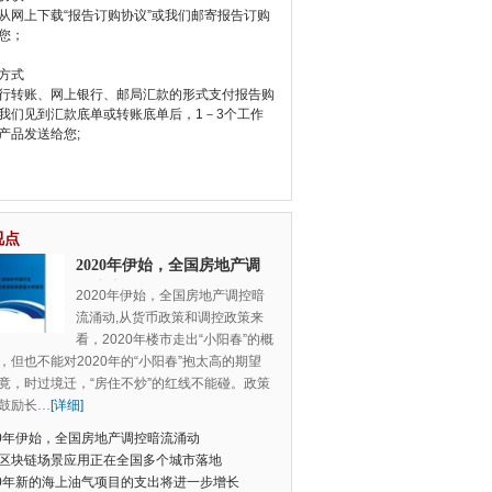
从网上下载“报告订购协议”或我们邮寄报告订购
您；
方式
行转账、网上银行、邮局汇款的形式支付报告购
我们见到汇款底单或转账底单后，1－3个工作
产品发送给您;
视点
2020年伊始，全国房地产调
控暗流涌动
2020年伊始，全国房地产调控暗
流涌动,从货币政策和调控政策来
看，2020年楼市走出“小阳春”的概
，但也不能对2020年的“小阳春”抱太高的期望
竟，时过境迁，“房住不炒”的红线不能碰。政策
鼓励长
…
[详细]
20年伊始，全国房地产调控暗流涌动
区块链场景应用正在全国多个城市落地
20年新的海上油气项目的支出将进一步增长