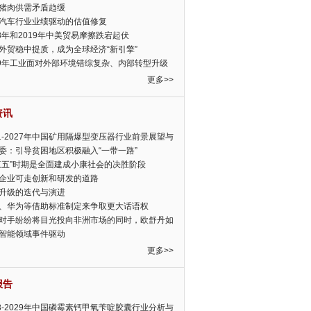
猪肉供需矛盾趋缓
汽车行业业绩驱动的估值修复
18年和2019年中美贸易摩擦跌宕起伏
外贸稳中提质，成为全球经济“新引擎”
19年工业面对外部环境错综复杂、内部转型升级
眉睫
更多>>
资讯
21-2027年中国矿用隔爆型变压器行业前景展望与
前景预测报告
委：引导贫困地区积极融入“一带一路”
三五”时期是全面建成小康社会的决胜阶段
企业可走创新和研发的道路
升级的迭代与演进
、华为等借助标准制定来争取更大话语权
对手纷纷将目光投向非洲市场的同时，欧舒丹如
定，难道就真的不怕丧失先机吗?
智能领域事件驱动
更多>>
报告
23-2029年中国磷霉素钙甲氧苄啶胶囊行业分析与