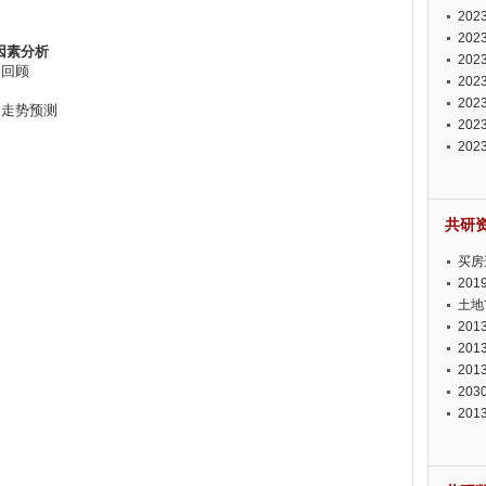
投资
20
资潜
20
因素分析
析报
20
格回顾
报告
20
势报
20
格走势预测
发展
20
测报
20
来发
共研
买房
20
土地
20
20
20
20
20