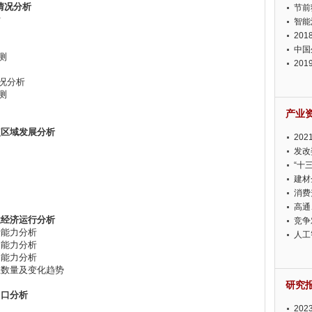
情况分析
节前
计
智能
20
中国
测
20
迫在
情况分析
测
产业
点区域发展分析
20
投资
发改
“十
建材
消费
高通
业经济运行分析
竞争
债能力分析
此淡
人工
利能力分析
展能力分析
企业数量及变化趋势
研究
出口分析
20