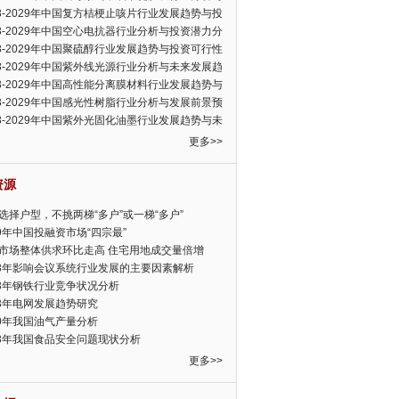
可行性报告
23-2029年中国复方桔梗止咳片行业发展趋势与投
力分析报告
23-2029年中国空心电抗器行业分析与投资潜力分
告
23-2029年中国聚硫醇行业发展趋势与投资可行性
23-2029年中国紫外线光源行业分析与未来发展趋
告
23-2029年中国高性能分离膜材料行业发展趋势与
前景预测报告
23-2029年中国感光性树脂行业分析与发展前景预
告
23-2029年中国紫外光固化油墨行业发展趋势与未
展趋势报告
更多>>
资源
选择户型，不挑两梯“多户”或一梯“多户”
19年中国投融资市场“四宗最”
市场整体供求环比走高 住宅用地成交量倍增
13年影响会议系统行业发展的主要因素解析
13年钢铁行业竞争状况分析
13年电网发展趋势研究
30年我国油气产量分析
13年我国食品安全问题现状分析
更多>>