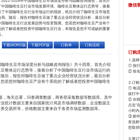
2022-2028年中国咖啡生豆市场深度分析与战略咨询报告，首先介
微信
了中国咖啡生豆行业市场发展环境、咖啡生豆整体运行态势等，接着
析了中国咖啡生豆行业市场运行的现状，然后介绍了咖啡生豆市场竞
格局。随后，报告对咖啡生豆做了重点企业经营状况分析，最后分析
中国咖啡生豆行业发展趋势与投资预测。您若想对咖啡生豆产业有个
统的了解或者想投资中国咖啡生豆行业，本报告是您不可或缺的重要
具。
下载WORD版
下载PDF版
订购单
订购流程
订购
⒈选择
中国咖啡生豆市场深度分析与战略咨询报告》共十四章。首先介绍
① 按
生豆整体运行态势等，接着分析了中国咖啡生豆行业市场运行的
② 按
。随后，报告对咖啡生豆做了重点企业经营状况分析，最后分析
。您若想对咖啡生豆产业有个系统的了解或者想投资中国咖啡生
⒉订购
。
① 电
拔打中企
，海关总署，问卷调查数据，商务部采集数据等数据库。其中
② 在
行业统计数据主要来自国家统计局及市场调研数据，企业数据主
点击“
证券交易所等，价格数据主要来自于各类市场监测数据库。
小时内
③ 邮
发送邮
您取得
⒊签订