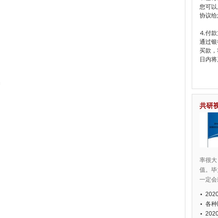
您可以
协议给
⒋付款
通过银
买款，
日内将
场
共研
率很大
值。毕
一定会
20
各种
20