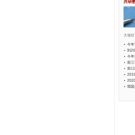
共研
大项目7
今年
国有
到2
经济
今年
元人
前三
以上
前1
个，
20
币，
20
我国