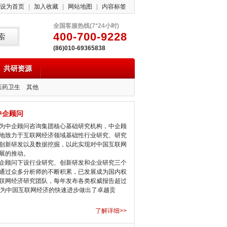
设为首页
|
加入收藏
|
网站地图
|
内容标签
全国客服热线(7*24小时)
400-700-9228
(86)010-69365838
共研资源
医药卫生
其他
中企顾问
中企顾问咨询集团核心基础研究机构，中企顾
地致力于互联网经济领域基础性行业研究、研究
创新研发以及数据挖掘，以此实现对中国互联网
展的推动。
顾问下设行业研究、创新研发和企业研究三个
通过众多分析师的不断积累，已发展成为国内权
联网经济研究团队，每年发布各类权威报告超过
，为中国互联网经济的快速进步做出了卓越贡
了解详细>>