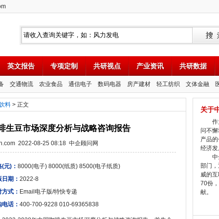
om
英文报告
专项定制
共研视点
产业资讯
共研数据
备
交通物流
农业食品
通信电子
数码电器
房产建材
轻工纺织
文体金融
饮料
> 正文
关于
作为
中国咖啡生豆市场深度分析与战略咨询报告
问不懈
产品的
tion.com 2022-08-25 08:18 中企顾问网
经济发
中企
部门，
(元)：
8000(电子) 8000(纸质) 8500(电子纸质)
威的互
版日期：
2022-8
70份
付方式：
Email电子版/特快专递
献。
购电话：
400-700-9228 010-69365838