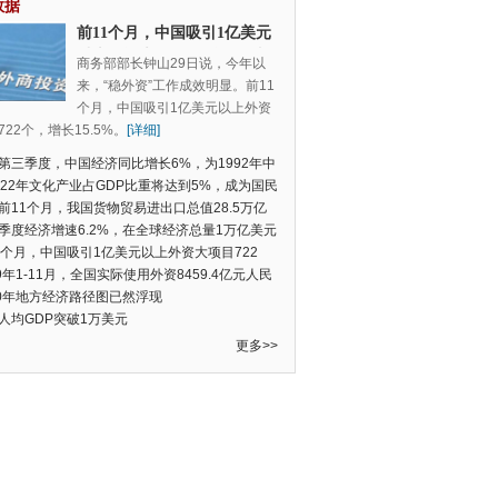
数据
前11个月，中国吸引1亿美元
以上外资大项目722个，增长
商务部部长钟山29日说，今年以
15.5%
来，“稳外资”工作成效明显。前11
个月，中国吸引1亿美元以上外资
22个，增长15.5%。
[详细]
第三季度，中国经济同比增长6%，为1992年中
季度数据以来的新低
022年文化产业占GDP比重将达到5%，成为国民
支柱产业
前11个月，我国货物贸易进出口总值28.5万亿
民币，比去年同期增长2.4%
季度经济增速6.2%，在全球经济总量1万亿美元
的经济体中增速最快
1个月，中国吸引1亿美元以上外资大项目722
增长15.5%
19年1-11月，全国实际使用外资8459.4亿元人民
同比增长6.0%
20年地方经济路径图已然浮现
人均GDP突破1万美元
更多>>