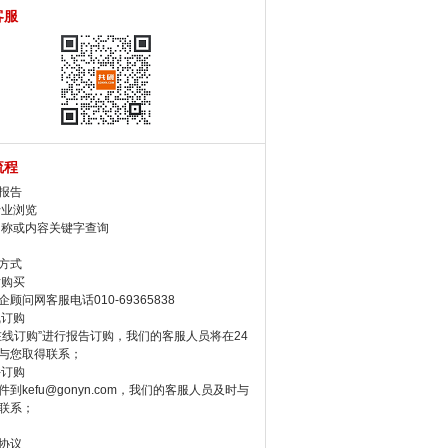
客服
流程
报告
行业浏览
名称或内容关键字查询
方式
话购买
顾问网客服电话010-69365838
线订购
在线订购”进行报告订购，我们的客服人员将在24
与您取得联系；
件订购
件到kefu@gonyn.com，我们的客服人员及时与
联系；
协议