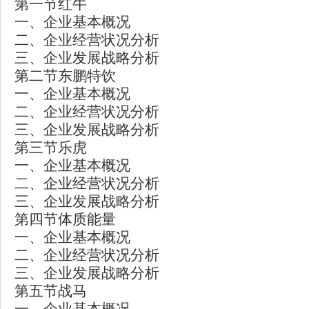
第一节红牛
一、企业基本概况
二、企业经营状况分析
三、企业发展战略分析
第二节东鹏特饮
一、企业基本概况
二、企业经营状况分析
三、企业发展战略分析
第三节乐虎
一、企业基本概况
二、企业经营状况分析
三、企业发展战略分析
第四节体质能量
一、企业基本概况
二、企业经营状况分析
三、企业发展战略分析
第五节战马
一、企业基本概况