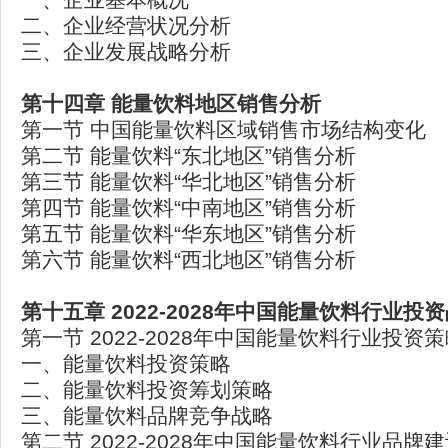
二、企业经营状况分析
三、企业发展战略分析
第十四章
能量饮料地区销售分析
第一节 中国能量饮料区域销售市场结构变化
第二节 能量饮料“东北地区”销售分析
第三节 能量饮料“华北地区”销售分析
第四节 能量饮料“中南地区”销售分析
第五节 能量饮料“华东地区”销售分析
第六节 能量饮料“西北地区”销售分析
第十五章 2022-2028
年中国能量饮料行业投资
第一节 2022-2028年中国能量饮料行业投资
一、能量饮料投资策略
二、能量饮料投资筹划策略
三、能量饮料品牌竞争战略
第二节 2022-2028年中国能量饮料行业品牌