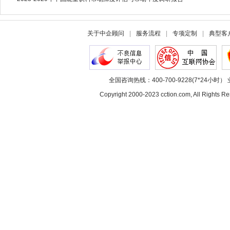
关于中企顾问
|
服务流程
|
专项定制
|
典型客
全国咨询热线：400-700-9228(7*24小时） 
Copyright 2000-2023 cction.com, All Rig