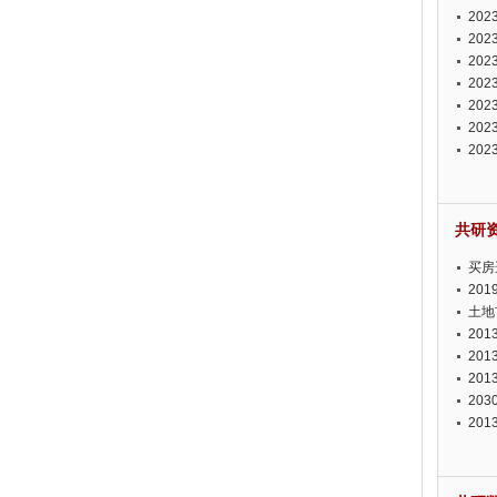
投资
20
资潜
20
析报
20
报告
20
势报
20
发展
20
测报
20
来发
共研
买房
20
土地
20
20
20
20
20