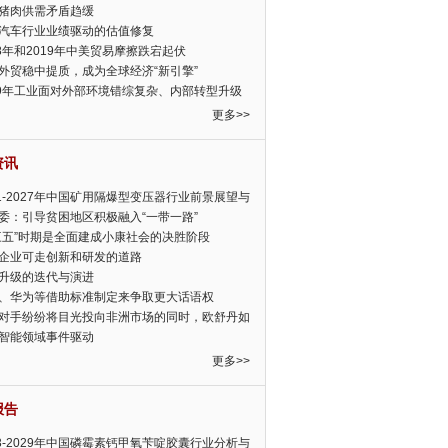
猪肉供需矛盾趋缓
汽车行业业绩驱动的估值修复
18年和2019年中美贸易摩擦跌宕起伏
外贸稳中提质，成为全球经济“新引擎”
19年工业面对外部环境错综复杂、内部转型升级
眉睫
更多>>
资讯
21-2027年中国矿用隔爆型变压器行业前景展望与
前景预测报告
委：引导贫困地区积极融入“一带一路”
三五”时期是全面建成小康社会的决胜阶段
企业可走创新和研发的道路
升级的迭代与演进
、华为等借助标准制定来争取更大话语权
对手纷纷将目光投向非洲市场的同时，欧舒丹如
定，难道就真的不怕丧失先机吗?
智能领域事件驱动
更多>>
报告
23-2029年中国磷霉素钙甲氧苄啶胶囊行业分析与