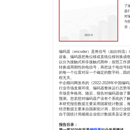
了
器
对
与
业
2022-9
编码器（encoder）是将信号（如比特
设备。编码器把角位移或直线位移转换成
以分为接触式和非接触式两种；按照工作
转换成周期性的电信号，再把这个电信号
的每一个位置对应一个确定的数字码，因
程无关。
中企顾问网发布的《2022-2028年中
行业市场发展环境、编码器整体运行态势
市场竞争格局。随后，报告对编码器做了
预测。您若想对编码器产业有个系统的了
本研究报告数据主要采用国家统计数据，
经济数据主要来自国家统计局，部分行业
自于国统计局规模企业统计数据库及证券
报告目录：
第一章2020
年世界
编码器
行业发展概述