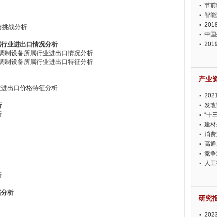
节前
智能
20
与挑战分析
中国
属行业进出口情况分析
20
编码调制设备所属行业进出口情况分析
迫在
编码调制设备所属行业进出口特征分析
产业
业进出口价格特征分析
20
析
投资
发改
析
“十
建材
消费
高通
竞争
此淡
人工
析
据分析
研究
20