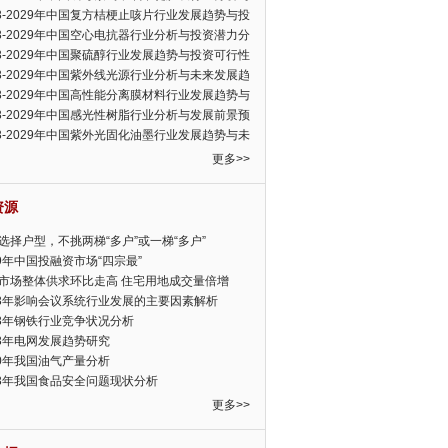
可行性报告
23-2029年中国复方桔梗止咳片行业发展趋势与投
力分析报告
23-2029年中国空心电抗器行业分析与投资潜力分
告
23-2029年中国聚硫醇行业发展趋势与投资可行性
23-2029年中国紫外线光源行业分析与未来发展趋
告
23-2029年中国高性能分离膜材料行业发展趋势与
前景预测报告
23-2029年中国感光性树脂行业分析与发展前景预
告
23-2029年中国紫外光固化油墨行业发展趋势与未
展趋势报告
更多>>
资源
选择户型，不挑两梯“多户”或一梯“多户”
19年中国投融资市场“四宗最”
市场整体供求环比走高 住宅用地成交量倍增
13年影响会议系统行业发展的主要因素解析
13年钢铁行业竞争状况分析
13年电网发展趋势研究
30年我国油气产量分析
13年我国食品安全问题现状分析
更多>>