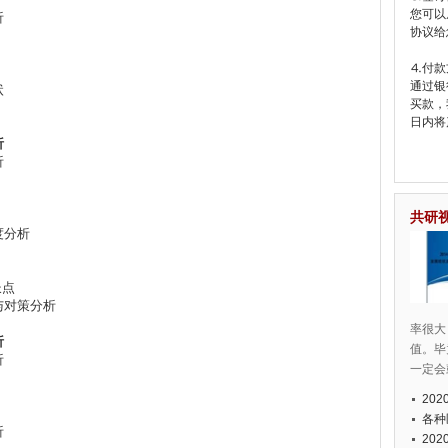
您可以
析
协议给
⒋付款
通过银
状
买款，
日内将
析
析
共研
度分析
长点
与对策分析
率很大
析
值。毕
析
一定会
20
各种
析
20