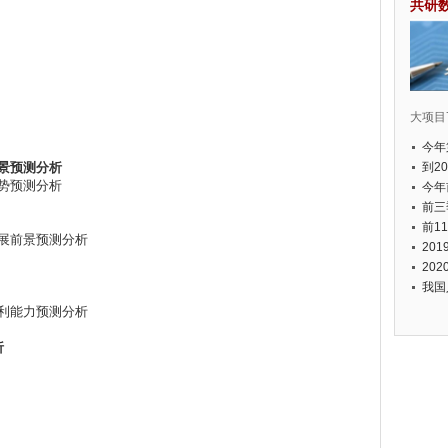
共研
大项目7
今年
景预测分析
国有
到2
趋势预测分析
经济
今年
元人
前三
以上
前1
发展前景预测分析
个，
20
币，
20
我国
盈利能力预测分析
析