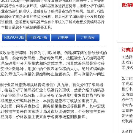
2022-2028年中国编码器行业发展态势与战略咨询报告，首先介绍
微信
编码器行业市场发展环境、编码器整体运行态势等，接着分析了编码
行业市场运行的现状，然后介绍了编码器市场竞争格局。随后，报告
编码器做了重点企业经营状况分析，最后分析了编码器行业发展趋势
投资预测。您若想对编码器产业有个系统的了解或者想投资编码器行
，本报告是您不可或缺的重要工具。
下载WORD版
下载PDF版
订购单
订购流程
订购
流）或数据进行编制、转换为可用以通讯、传输和存储的信号形式的
⒈选择
电信号，前者称为码盘，后者称为码尺。按照读出方式编码器可
① 按
原理编码器可分为增量式和绝对式两类。增量式编码器是将位移
② 按
转变成计数脉冲，用脉冲的个数表示位移的大小。绝对式编码器
此它的示值只与测量的起始和终止位置有关，而与测量的中间过
⒉订购
① 电
国编码器行业发展态势与战略咨询报告》共九章。首先介绍了编码器
拔打中企
等，接着分析了编码器行业市场运行的现状，然后介绍了编码器
② 在
重点企业经营状况分析，最后分析了编码器行业发展趋势与投资
点击“
解或者想投资编码器行业，本报告是您不可或缺的重要工具。
小时内
海关总署，问卷调查数据，商务部采集数据等数据库。其中宏观
③ 邮
统计数据主要来自国家统计局及市场调研数据，企业数据主要来
发送邮
交易所等，价格数据主要来自于各类市场监测数据库。
您取得
⒊签订