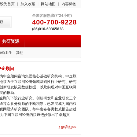
设为首页
|
加入收藏
|
网站地图
|
内容标签
全国客服热线(7*24小时)
400-700-9228
(86)010-69365838
共研资源
医药卫生
其他
中企顾问
中企顾问咨询集团核心基础研究机构，中企顾
地致力于互联网经济领域基础性行业研究、研究
创新研发以及数据挖掘，以此实现对中国互联网
展的推动。
顾问下设行业研究、创新研发和企业研究三个
通过众多分析师的不断积累，已发展成为国内权
联网经济研究团队，每年发布各类权威报告超过
，为中国互联网经济的快速进步做出了卓越贡
了解详细>>