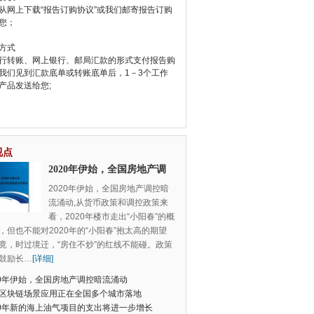
从网上下载“报告订购协议”或我们邮寄报告订购
您；
方式
行转账、网上银行、邮局汇款的形式支付报告购
我们见到汇款底单或转账底单后，1－3个工作
产品发送给您;
视点
2020年伊始，全国房地产调
控暗流涌动
2020年伊始，全国房地产调控暗
流涌动,从货币政策和调控政策来
看，2020年楼市走出“小阳春”的概
，但也不能对2020年的“小阳春”抱太高的期望
竟，时过境迁，“房住不炒”的红线不能碰。政策
鼓励长
…
[详细]
20年伊始，全国房地产调控暗流涌动
区块链场景应用正在全国多个城市落地
20年新的海上油气项目的支出将进一步增长