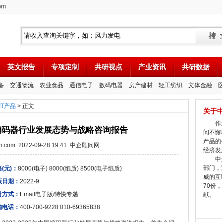
om
英文报告
专项定制
共研视点
产业资讯
共研数据
备
交通物流
农业食品
通信电子
数码电器
房产建材
轻工纺织
文体金融
IT产品
> 正文
关于
作为
年中国编码器行业发展态势与战略咨询报告
问不懈
产品的
tion.com 2022-09-28 19:41 中企顾问网
经济发
中企
部门，
(元)：
8000(电子) 8000(纸质) 8500(电子纸质)
威的互
版日期：
2022-9
70份
付方式：
Email电子版/特快专递
献。
购电话：
400-700-9228 010-69365838