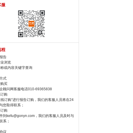
客服
流程
报告
行业浏览
名称或内容关键字查询
方式
话购买
顾问网客服电话010-69365838
线订购
在线订购”进行报告订购，我们的客服人员将在24
与您取得联系；
件订购
件到kefu@gonyn.com，我们的客服人员及时与
联系；
协议