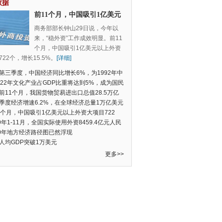
数据
前11个月，中国吸引1亿美元
以上外资大项目722个，增长
商务部部长钟山29日说，今年以
15.5%
来，“稳外资”工作成效明显。前11
个月，中国吸引1亿美元以上外资
22个，增长15.5%。
[详细]
第三季度，中国经济同比增长6%，为1992年中
季度数据以来的新低
022年文化产业占GDP比重将达到5%，成为国民
支柱产业
前11个月，我国货物贸易进出口总值28.5万亿
民币，比去年同期增长2.4%
季度经济增速6.2%，在全球经济总量1万亿美元
的经济体中增速最快
1个月，中国吸引1亿美元以上外资大项目722
增长15.5%
19年1-11月，全国实际使用外资8459.4亿元人民
同比增长6.0%
20年地方经济路径图已然浮现
人均GDP突破1万美元
更多>>