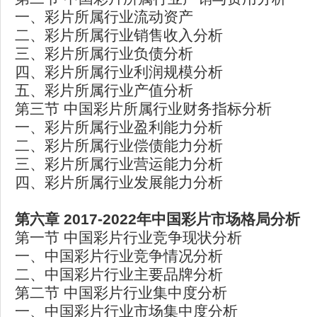
一、彩片所属行业流动资产
二、彩片所属行业销售收入分析
三、彩片所属行业负债分析
四、彩片所属行业利润规模分析
五、彩片所属行业产值分析
第三节 中国彩片所属行业财务指标分析
一、彩片所属行业盈利能力分析
二、彩片所属行业偿债能力分析
三、彩片所属行业营运能力分析
四、彩片所属行业发展能力分析
第六章 2017-2022
年中国彩片市场格局分析
第一节 中国彩片行业竞争现状分析
一、中国彩片行业竞争情况分析
二、中国彩片行业主要品牌分析
第二节 中国彩片行业集中度分析
一、中国彩片行业市场集中度分析