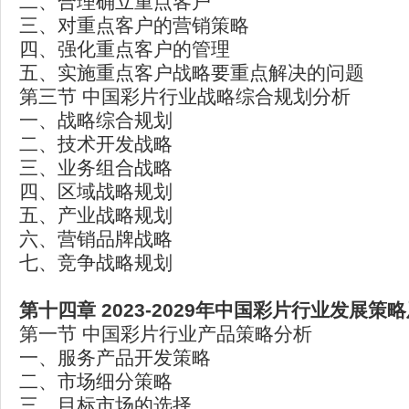
二、合理确立重点客户
三、对重点客户的营销策略
四、强化重点客户的管理
五、实施重点客户战略要重点解决的问题
第三节 中国彩片行业战略综合规划分析
一、战略综合规划
二、技术开发战略
三、业务组合战略
四、区域战略规划
五、产业战略规划
六、营销品牌战略
七、竞争战略规划
第十四章 2023-2029
年中国彩片行业发展策略
第一节 中国彩片行业产品策略分析
一、服务产品开发策略
二、市场细分策略
三、目标市场的选择