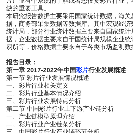
片产业有个系统的了解或者想投资彩片行业，
缺的重要工具。
本研究报告数据主要采用国家统计数据，海关
据，商务部采集数据等数据库。其中宏观经济
统计局，部分行业统计数据主要来自国家统计
据，企业数据主要来自于国统计局规模企业统
易所等，价格数据主要来自于各类市场监测数
报告目录：
第一章 2017-2022
年中国
彩片
行业发展概述
第一节 彩片行业发展情况概述
一、彩片行业相关定义
二、彩片行业基本情况介绍
三、彩片行业发展特点分析
第二节 中国彩片行业上下游产业链分析
一、产业链模型原理介绍
二、彩片行业产业链条分析
三、中国彩片行业产业链环节分析