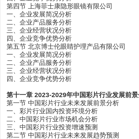
第四节 上海菲士康隐形眼镜有限公司
一、企业发展简况分析
二、企业产品服务分析
三、企业经营状况分析
四、企业竞争优势分析
第五节 北京博士伦眼睛护理产品有限公司
一、企业发展简况分析
二、企业产品服务分析
三、企业经营状况分析
四、企业竞争优势分析
第十一章 2023-2029
年中国彩片行业发展前景
第一节 中国彩片行业未来发展前景分析
一、彩片行业国内投资环境分析
二、中国彩片行业市场机会分析
三、中国彩片行业投资增速预测
第二节 中国彩片行业未来发展趋势预测