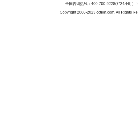
全国咨询热线：400-700-9228(7*24小时） 
Copyright 2000-2023 cction.com, All Rig