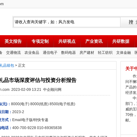
om
英文报告
专项定制
共研视点
产业资讯
共研数据
备
交通物流
农业食品
通信电子
数码电器
房产建材
轻工纺织
文体金融
礼品箱包
> 正文
关于
作为
年中国礼品市场深度评估与投资分析报告
问不懈
产品的
tion.com 2023-02-09 13:21 中企顾问网
经济发
中企
部门，
(元)：
8000(电子) 8000(纸质) 8500(电子纸质)
威的互
版日期：
2023-2
70份
付方式：
Email电子版/特快专递
献。
购电话：
400-700-9228 010-69365838