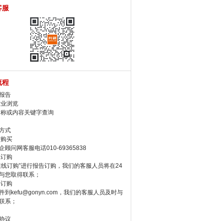
客服
流程
报告
行业浏览
名称或内容关键字查询
方式
话购买
顾问网客服电话010-69365838
线订购
在线订购”进行报告订购，我们的客服人员将在24
与您取得联系；
件订购
件到kefu@gonyn.com，我们的客服人员及时与
联系；
协议