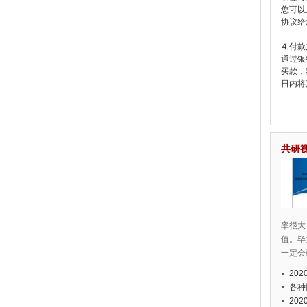
您可以
协议给
⒋付款
通过银
买款，
日内将
）
共研
率很大
值。毕
一定会
20
各种
20