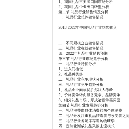
1、我国礼品主要出口国市场分析
2、我国礼品企业出口转型分析
第二节 礼品行业销售情况分析
一、礼品行业总体销售情况
2018-2022年中国礼品行业销售收入
二、不同规模企业销售情况
三、礼品行业在线销售情况
四、2022年礼品行业销售预期
第三节 礼品行业市场竞争分析
一、礼品行业特征分析
1、进入门槛低
2、礼品种类多
二、礼品行业竞争现状分析
三、礼品行业竞争趋势分析
1、礼品企业面临优胜劣汰大考验
2、价格竞争转向服务竞争、品牌竞争
3、细分礼品市场，形成诸侯争霸局面
第四节 礼品行业发展趋势分析
一、礼品消费由群体消费转向个体消费
二、礼品开发注重礼品赠送者与收受者之
三、礼品行业备足库存迎购物旺季
四、定制化渐成礼品采购主流模式