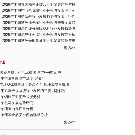
可行性报告
23-2029年中国复方桔梗止咳片行业发展趋势与投
力分析报告
23-2029年中国空心电抗器行业分析与投资潜力分
告
23-2029年中国聚硫醇行业发展趋势与投资可行性
23-2029年中国紫外线光源行业分析与未来发展趋
告
23-2029年中国高性能分离膜材料行业发展趋势与
前景预测报告
23-2029年中国感光性树脂行业分析与发展前景预
告
23-2029年中国紫外光固化油墨行业发展趋势与未
展趋势报告
更多>>
资源
选择户型，不挑两梯“多户”或一梯“多户”
19年中国投融资市场“四宗最”
市场整体供求环比走高 住宅用地成交量倍增
13年影响会议系统行业发展的主要因素解析
13年钢铁行业竞争状况分析
13年电网发展趋势研究
30年我国油气产量分析
13年我国食品安全问题现状分析
更多>>