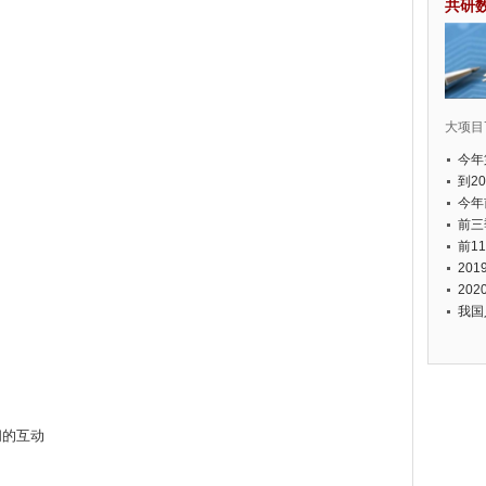
共研
大项目7
今年
国有
到2
经济
今年
元人
前三
以上
前1
个，
20
币，
20
我国
间的互动