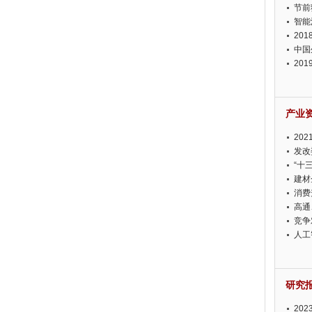
节前
智能
20
中国
20
迫在
产业
20
投资
发改
“十
建材
消费
高通
竞争
此淡
人工
研究
20