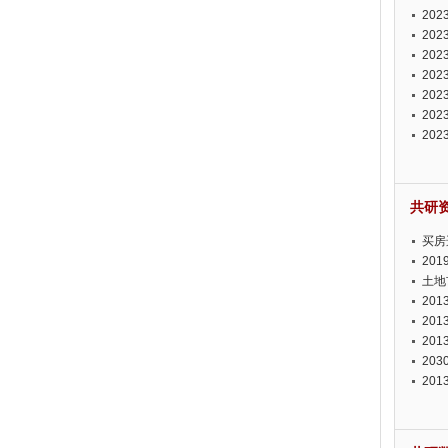
投资
20
资潜
20
析报
20
报告
20
势报
20
发展
20
测报
20
来发
共研
买房
20
土地
20
20
20
20
20