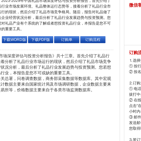
2023-2029年中国礼品市场深度评估与投资分析报告，首先介绍了
微信
品行业市场发展环境、礼品整体运行态势等，接着分析了礼品行业市
运行的现状，然后介绍了礼品市场竞争格局。随后，报告对礼品做了
点企业经营状况分析，最后分析了礼品行业发展趋势与投资预测。您
想对礼品产业有个系统的了解或者想投资礼品行业，本报告是您不可
缺的重要工具。
下载WORD版
下载PDF版
订购单
订购流程
订购
国礼品市场深度评估与投资分析报告》共十三章。首先介绍了礼品行
⒈选择
接着分析了礼品行业市场运行的现状，然后介绍了礼品市场竞争
① 按
营状况分析，最后分析了礼品行业发展趋势与投资预测。您若想
② 按
品行业，本报告是您不可或缺的重要工具。
海关总署，问卷调查数据，商务部采集数据等数据库。其中宏观
⒉订购
统计数据主要来自国家统计局及市场调研数据，企业数据主要来
① 电
交易所等，价格数据主要来自于各类市场监测数据库。
拔打中企
② 在
点击“
小时内
③ 邮
发送邮
您取得
⒊签订