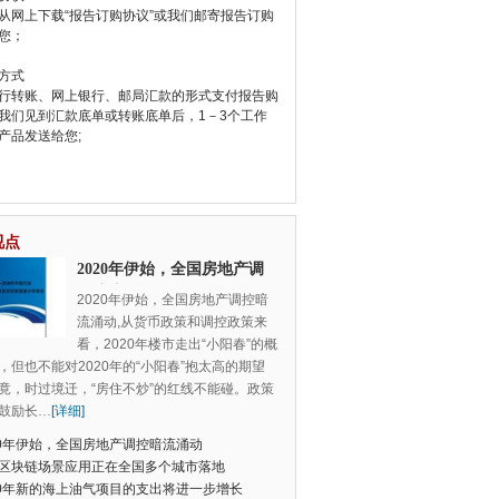
从网上下载“报告订购协议”或我们邮寄报告订购
您；
方式
行转账、网上银行、邮局汇款的形式支付报告购
我们见到汇款底单或转账底单后，1－3个工作
产品发送给您;
视点
2020年伊始，全国房地产调
控暗流涌动
2020年伊始，全国房地产调控暗
流涌动,从货币政策和调控政策来
看，2020年楼市走出“小阳春”的概
，但也不能对2020年的“小阳春”抱太高的期望
竟，时过境迁，“房住不炒”的红线不能碰。政策
鼓励长
…
[详细]
20年伊始，全国房地产调控暗流涌动
区块链场景应用正在全国多个城市落地
20年新的海上油气项目的支出将进一步增长