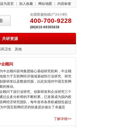
设为首页
|
加入收藏
|
网站地图
|
内容标签
全国客服热线(7*24小时)
400-700-9228
(86)010-69365838
共研资源
医药卫生
其他
中企顾问
中企顾问咨询集团核心基础研究机构，中企顾
地致力于互联网经济领域基础性行业研究、研究
创新研发以及数据挖掘，以此实现对中国互联网
展的推动。
顾问下设行业研究、创新研发和企业研究三个
通过众多分析师的不断积累，已发展成为国内权
联网经济研究团队，每年发布各类权威报告超过
，为中国互联网经济的快速进步做出了卓越贡
了解详细>>