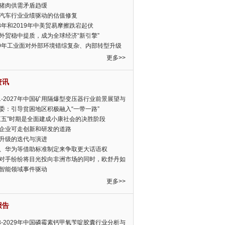
猪肉供需矛盾趋缓
汽车行业业绩驱动的估值修复
18年和2019年中美贸易摩擦跌宕起伏
外贸稳中提质，成为全球经济“新引擎”
19年工业面对外部环境错综复杂、内部转型升级
眉睫
更多>>
资讯
21-2027年中国矿用隔爆型变压器行业前景展望与
前景预测报告
委：引导贫困地区积极融入“一带一路”
三五”时期是全面建成小康社会的决胜阶段
企业可走创新和研发的道路
升级的迭代与演进
、华为等借助标准制定来争取更大话语权
对手纷纷将目光投向非洲市场的同时，欧舒丹如
定，难道就真的不怕丧失先机吗?
智能领域事件驱动
更多>>
报告
23-2029年中国磷霉素钙甲氧苄啶胶囊行业分析与