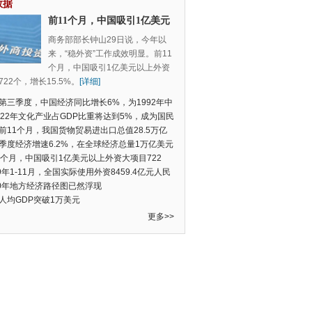
数据
前11个月，中国吸引1亿美元
以上外资大项目722个，增长
商务部部长钟山29日说，今年以
15.5%
来，“稳外资”工作成效明显。前11
个月，中国吸引1亿美元以上外资
22个，增长15.5%。
[详细]
第三季度，中国经济同比增长6%，为1992年中
季度数据以来的新低
022年文化产业占GDP比重将达到5%，成为国民
支柱产业
前11个月，我国货物贸易进出口总值28.5万亿
民币，比去年同期增长2.4%
季度经济增速6.2%，在全球经济总量1万亿美元
的经济体中增速最快
1个月，中国吸引1亿美元以上外资大项目722
增长15.5%
19年1-11月，全国实际使用外资8459.4亿元人民
同比增长6.0%
20年地方经济路径图已然浮现
人均GDP突破1万美元
更多>>