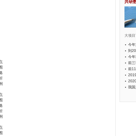
共研
大项目7
今年
国有
到2
经济
今年
点
元人
前三
围
以上
前1
略
个，
20
析
币，
20
例
我国
点
围
略
析
例
点
围