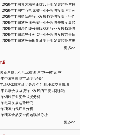
可行性报告
23-2029年中国复方桔梗止咳片行业发展趋势与投
力分析报告
23-2029年中国空心电抗器行业分析与投资潜力分
告
23-2029年中国聚硫醇行业发展趋势与投资可行性
23-2029年中国紫外线光源行业分析与未来发展趋
告
23-2029年中国高性能分离膜材料行业发展趋势与
前景预测报告
23-2029年中国感光性树脂行业分析与发展前景预
告
23-2029年中国紫外光固化油墨行业发展趋势与未
展趋势报告
更多>>
资源
选择户型，不挑两梯“多户”或一梯“多户”
19年中国投融资市场“四宗最”
市场整体供求环比走高 住宅用地成交量倍增
13年影响会议系统行业发展的主要因素解析
13年钢铁行业竞争状况分析
13年电网发展趋势研究
30年我国油气产量分析
13年我国食品安全问题现状分析
更多>>