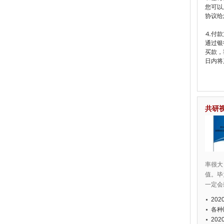
您可以
协议给
⒋付款
通过银
买款，
日内将
共研
率很大
值。毕
一定会
20
各种
20