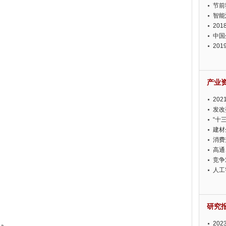
节前
智能
20
中国
20
迫在
产业
20
投资
发改
“十
建材
消费
高通
竞争
此淡
人工
研究
20