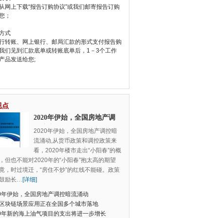
从网上下载“报告订购协议”或我们邮寄报告订购
您；
方式
行转账、网上银行、邮局汇款的形式支付报告购
我们见到汇款底单或转账底单后，1－3个工作
产品发送给您;
视点
2020年伊始，全国房地产调
控暗流涌动
2020年伊始，全国房地产调控暗
流涌动,从货币政策和调控政策来
看，2020年楼市走出“小阳春”的概
，但也不能对2020年的“小阳春”抱太高的期望
竟，时过境迁，“房住不炒”的红线不能碰。政策
鼓励长
…
[详细]
20年伊始，全国房地产调控暗流涌动
区块链场景应用正在全国多个城市落地
20年新的海上油气项目的支出将进一步增长