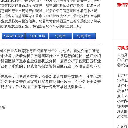
2023-2029年中国智慧园区行业发展态势与投资前景报告，首先介
微信
了智慧园区行业市场发展环境、智慧园区整体运行态势等，接着分析
智慧园区行业市场运行的现状，然后介绍了智慧园区市场竞争格局。
后，报告对智慧园区做了重点企业经营状况分析，最后分析了智慧园
行业发展趋势与投资预测。您若想对智慧园区产业有个系统的了解或
想投资智慧园区行业，本报告是您不可或缺的重要工具。
下载WORD版
下载PDF版
订购单
订购流程
订购
国智慧园区行业发展态势与投资前景报告》共七章。首先介绍了智慧
⒈选择
行态势等，接着分析了智慧园区行业市场运行的现状，然后介绍
① 按
智慧园区做了重点企业经营状况分析，最后分析了智慧园区行业
② 按
产业有个系统的了解或者想投资智慧园区行业，本报告是您不可
⒉订购
海关总署，问卷调查数据，商务部采集数据等数据库。其中宏观
① 电
统计数据主要来自国家统计局及市场调研数据，企业数据主要来
拔打中企
交易所等，价格数据主要来自于各类市场监测数据库。
② 在
点击“
小时内
③ 邮
分析
发送邮
您取得
⒊签订