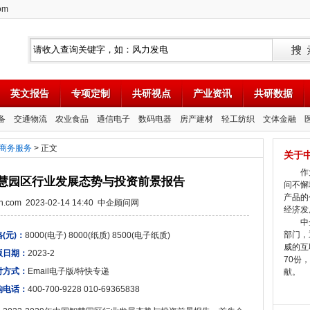
om
英文报告
专项定制
共研视点
产业资讯
共研数据
备
交通物流
农业食品
通信电子
数码电器
房产建材
轻工纺织
文体金融
商务服务
> 正文
关于
作为
中国智慧园区行业发展态势与投资前景报告
问不懈
产品的
tion.com 2023-02-14 14:40 中企顾问网
经济发
中企
部门，
(元)：
8000(电子) 8000(纸质) 8500(电子纸质)
威的互
版日期：
2023-2
70份
付方式：
Email电子版/特快专递
献。
购电话：
400-700-9228 010-69365838