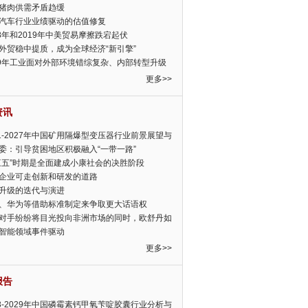
猪肉供需矛盾趋缓
汽车行业业绩驱动的估值修复
18年和2019年中美贸易摩擦跌宕起伏
外贸稳中提质，成为全球经济“新引擎”
19年工业面对外部环境错综复杂、内部转型升级
眉睫
更多>>
资讯
21-2027年中国矿用隔爆型变压器行业前景展望与
前景预测报告
委：引导贫困地区积极融入“一带一路”
三五”时期是全面建成小康社会的决胜阶段
企业可走创新和研发的道路
升级的迭代与演进
、华为等借助标准制定来争取更大话语权
对手纷纷将目光投向非洲市场的同时，欧舒丹如
定，难道就真的不怕丧失先机吗?
智能领域事件驱动
更多>>
报告
23-2029年中国磷霉素钙甲氧苄啶胶囊行业分析与