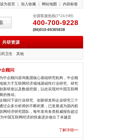
设为首页
|
加入收藏
|
网站地图
|
内容标签
全国客服热线(7*24小时)
400-700-9228
(86)010-69365838
共研资源
医药卫生
其他
中企顾问
中企顾问咨询集团核心基础研究机构，中企顾
地致力于互联网经济领域基础性行业研究、研究
创新研发以及数据挖掘，以此实现对中国互联网
展的推动。
顾问下设行业研究、创新研发和企业研究三个
通过众多分析师的不断积累，已发展成为国内权
联网经济研究团队，每年发布各类权威报告超过
，为中国互联网经济的快速进步做出了卓越贡
了解详细>>