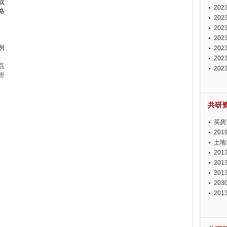
成
投资
20
略
资潜
20
析报
20
报告
20
例
势报
20
发展
20
点
测报
20
析
来发
共研
买房
20
土地
20
20
20
20
20