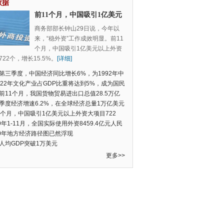
数据
前11个月，中国吸引1亿美元
以上外资大项目722个，增长
商务部部长钟山29日说，今年以
15.5%
来，“稳外资”工作成效明显。前11
个月，中国吸引1亿美元以上外资
22个，增长15.5%。
[详细]
第三季度，中国经济同比增长6%，为1992年中
季度数据以来的新低
022年文化产业占GDP比重将达到5%，成为国民
支柱产业
前11个月，我国货物贸易进出口总值28.5万亿
民币，比去年同期增长2.4%
季度经济增速6.2%，在全球经济总量1万亿美元
的经济体中增速最快
1个月，中国吸引1亿美元以上外资大项目722
增长15.5%
19年1-11月，全国实际使用外资8459.4亿元人民
同比增长6.0%
20年地方经济路径图已然浮现
人均GDP突破1万美元
更多>>