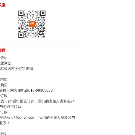
客服
流程
报告
行业浏览
名称或内容关键字查询
方式
话购买
顾问网客服电话010-69365838
线订购
在线订购”进行报告订购，我们的客服人员将在24
与您取得联系；
件订购
件到kefu@gonyn.com，我们的客服人员及时与
联系；
协议