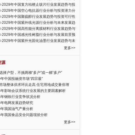
可行性报告
23-2029年中国复方桔梗止咳片行业发展趋势与投
力分析报告
23-2029年中国空心电抗器行业分析与投资潜力分
告
23-2029年中国聚硫醇行业发展趋势与投资可行性
23-2029年中国紫外线光源行业分析与未来发展趋
告
23-2029年中国高性能分离膜材料行业发展趋势与
前景预测报告
23-2029年中国感光性树脂行业分析与发展前景预
告
23-2029年中国紫外光固化油墨行业发展趋势与未
展趋势报告
更多>>
资源
选择户型，不挑两梯“多户”或一梯“多户”
19年中国投融资市场“四宗最”
市场整体供求环比走高 住宅用地成交量倍增
13年影响会议系统行业发展的主要因素解析
13年钢铁行业竞争状况分析
13年电网发展趋势研究
30年我国油气产量分析
13年我国食品安全问题现状分析
更多>>