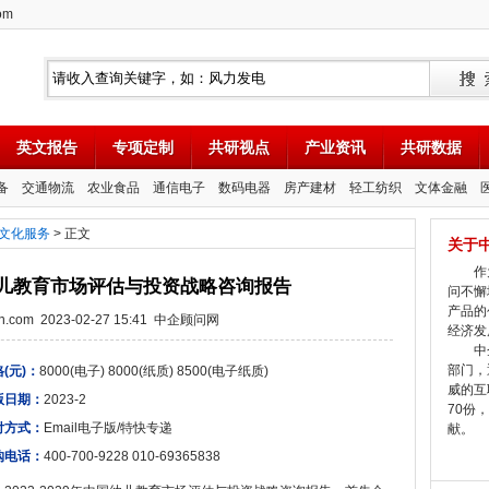
om
英文报告
专项定制
共研视点
产业资讯
共研数据
备
交通物流
农业食品
通信电子
数码电器
房产建材
轻工纺织
文体金融
文化服务
> 正文
关于
作为
中国幼儿教育市场评估与投资战略咨询报告
问不懈
产品的
tion.com 2023-02-27 15:41 中企顾问网
经济发
中企
部门，
(元)：
8000(电子) 8000(纸质) 8500(电子纸质)
威的互
版日期：
2023-2
70份
付方式：
Email电子版/特快专递
献。
购电话：
400-700-9228 010-69365838