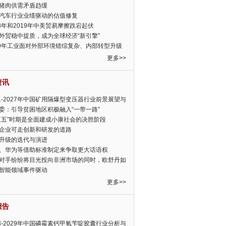
猪肉供需矛盾趋缓
汽车行业业绩驱动的估值修复
18年和2019年中美贸易摩擦跌宕起伏
外贸稳中提质，成为全球经济“新引擎”
19年工业面对外部环境错综复杂、内部转型升级
眉睫
更多>>
资讯
21-2027年中国矿用隔爆型变压器行业前景展望与
前景预测报告
委：引导贫困地区积极融入“一带一路”
三五”时期是全面建成小康社会的决胜阶段
企业可走创新和研发的道路
升级的迭代与演进
、华为等借助标准制定来争取更大话语权
对手纷纷将目光投向非洲市场的同时，欧舒丹如
定，难道就真的不怕丧失先机吗?
智能领域事件驱动
更多>>
报告
23-2029年中国磷霉素钙甲氧苄啶胶囊行业分析与