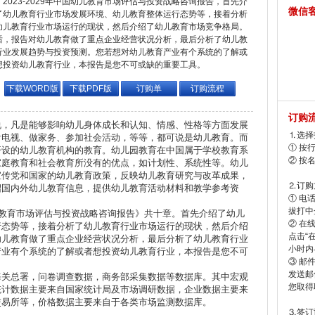
2023-2029年中国幼儿教育市场评估与投资战略咨询报告，首先介
微信
了幼儿教育行业市场发展环境、幼儿教育整体运行态势等，接着分析
幼儿教育行业市场运行的现状，然后介绍了幼儿教育市场竞争格局。
后，报告对幼儿教育做了重点企业经营状况分析，最后分析了幼儿教
行业发展趋势与投资预测。您若想对幼儿教育产业有个系统的了解或
想投资幼儿教育行业，本报告是您不可或缺的重要工具。
下载WORD版
下载PDF版
订购单
订购流程
订购
说，凡是能够影响幼儿身体成长和认知、情感、性格等方面发展
⒈选择
看电视、做家务、参加社会活动，等等，都可说是幼儿教育。而
① 按
开设的幼儿教育机构的教育。幼儿园教育在中国属于学校教育系
② 按
家庭教育和社会教育所没有的优点，如计划性、系统性等。幼儿
宣传党和国家的幼儿教育政策，反映幼儿教育研究与改革成果，
⒉订购
绍国内外幼儿教育信息，提供幼儿教育活动材料和教学参考资
① 电
拔打中企
国幼儿教育市场评估与投资战略咨询报告》共十章。首先介绍了幼儿
② 在
行态势等，接着分析了幼儿教育行业市场运行的现状，然后介绍
点击“
幼儿教育做了重点企业经营状况分析，最后分析了幼儿教育行业
小时内
产业有个系统的了解或者想投资幼儿教育行业，本报告是您不可
③ 邮
发送邮
海关总署，问卷调查数据，商务部采集数据等数据库。其中宏观
您取得
统计数据主要来自国家统计局及市场调研数据，企业数据主要来
交易所等，价格数据主要来自于各类市场监测数据库。
⒊签订