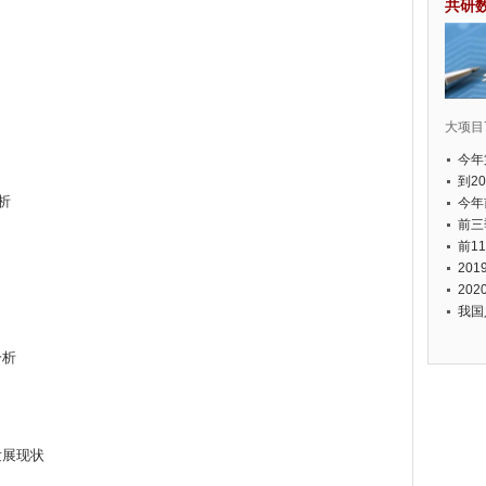
共研
大项目7
今年
国有
到2
析
经济
今年
元人
前三
以上
前1
个，
20
币，
20
我国
分析
场发展现状