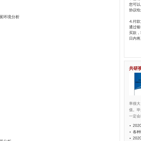
您可以
协议给
展环境分析
⒋付款
通过银
买款，
日内将
共研
率很大
值。毕
一定会
20
各种
20