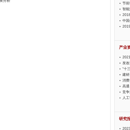
发展分析
节前
智能
20
中国
20
迫在
产业
20
投资
发改
“十
建材
消费
高通
竞争
此淡
人工
研究
20