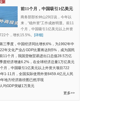
数据
前11个月，中国吸引1亿美元
以上外资大项目722个，增长
商务部部长钟山29日说，今年以
15.5%
来，“稳外资”工作成效明显。前11
个月，中国吸引1亿美元以上外资
22个，增长15.5%。
[详细]
第三季度，中国经济同比增长6%，为1992年中
季度数据以来的新低
022年文化产业占GDP比重将达到5%，成为国民
支柱产业
前11个月，我国货物贸易进出口总值28.5万亿
民币，比去年同期增长2.4%
季度经济增速6.2%，在全球经济总量1万亿美元
的经济体中增速最快
1个月，中国吸引1亿美元以上外资大项目722
增长15.5%
19年1-11月，全国实际使用外资8459.4亿元人民
同比增长6.0%
20年地方经济路径图已然浮现
人均GDP突破1万美元
更多>>