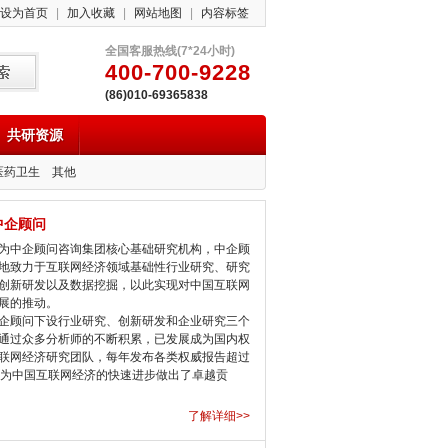
设为首页
|
加入收藏
|
网站地图
|
内容标签
全国客服热线(7*24小时)
400-700-9228
(86)010-69365838
共研资源
医药卫生
其他
中企顾问
中企顾问咨询集团核心基础研究机构，中企顾
地致力于互联网经济领域基础性行业研究、研究
创新研发以及数据挖掘，以此实现对中国互联网
展的推动。
顾问下设行业研究、创新研发和企业研究三个
通过众多分析师的不断积累，已发展成为国内权
联网经济研究团队，每年发布各类权威报告超过
，为中国互联网经济的快速进步做出了卓越贡
了解详细>>