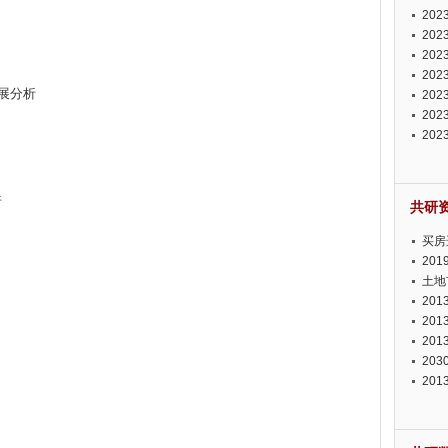
投资
20
资潜
20
析报
20
报告
20
发展分析
势报
20
发展
20
测报
20
来发
析
共研
买房
20
土地
20
20
20
20
20