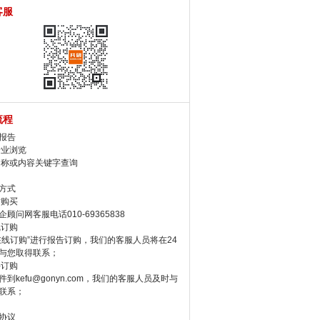
客服
流程
报告
行业浏览
名称或内容关键字查询
方式
话购买
顾问网客服电话010-69365838
线订购
在线订购”进行报告订购，我们的客服人员将在24
与您取得联系；
件订购
件到kefu@gonyn.com，我们的客服人员及时与
联系；
协议