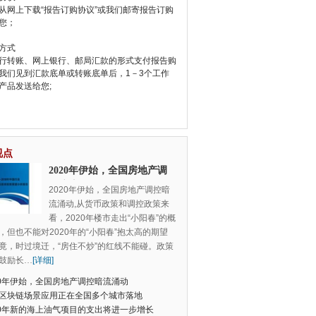
从网上下载“报告订购协议”或我们邮寄报告订购
您；
方式
行转账、网上银行、邮局汇款的形式支付报告购
我们见到汇款底单或转账底单后，1－3个工作
产品发送给您;
视点
2020年伊始，全国房地产调
控暗流涌动
2020年伊始，全国房地产调控暗
流涌动,从货币政策和调控政策来
看，2020年楼市走出“小阳春”的概
，但也不能对2020年的“小阳春”抱太高的期望
竟，时过境迁，“房住不炒”的红线不能碰。政策
鼓励长
…
[详细]
20年伊始，全国房地产调控暗流涌动
区块链场景应用正在全国多个城市落地
20年新的海上油气项目的支出将进一步增长