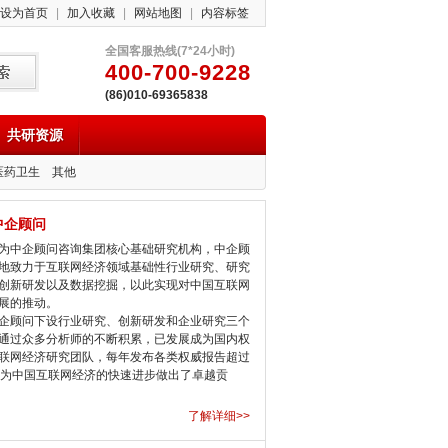
设为首页
|
加入收藏
|
网站地图
|
内容标签
全国客服热线(7*24小时)
400-700-9228
(86)010-69365838
共研资源
医药卫生
其他
中企顾问
中企顾问咨询集团核心基础研究机构，中企顾
地致力于互联网经济领域基础性行业研究、研究
创新研发以及数据挖掘，以此实现对中国互联网
展的推动。
顾问下设行业研究、创新研发和企业研究三个
通过众多分析师的不断积累，已发展成为国内权
联网经济研究团队，每年发布各类权威报告超过
，为中国互联网经济的快速进步做出了卓越贡
了解详细>>