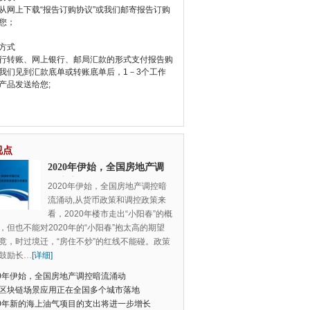
从网上下载“报告订购协议”或我们邮寄报告订购
您；
方式
行转账、网上银行、邮局汇款的形式支付报告购
我们见到汇款底单或转账底单后，1－3个工作
产品发送给您;
视点
2020年伊始，全国房地产调
控暗流涌动
2020年伊始，全国房地产调控暗
流涌动,从货币政策和调控政策来
看，2020年楼市走出“小阳春”的概
，但也不能对2020年的“小阳春”抱太高的期望
竟，时过境迁，“房住不炒”的红线不能碰。政策
鼓励长
…
[详细]
20年伊始，全国房地产调控暗流涌动
区块链场景应用正在全国多个城市落地
20年新的海上油气项目的支出将进一步增长