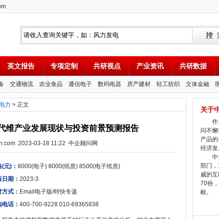
om
英文报告
专项定制
共研视点
产业资讯
共研数据
备
交通物流
农业食品
通信电子
数码电器
房产建材
轻工纺织
文体金融
电力
> 正文
关于
作为
国电力代维产业发展现状与投资前景预测报告
问不懈
产品的
tion.com 2023-03-18 11:22 中企顾问网
经济发
中企
部门，
(元)：
8000(电子) 8000(纸质) 8500(电子纸质)
威的互
版日期：
2023-3
70份
付方式：
Email电子版/特快专递
献。
购电话：
400-700-9228 010-69365838