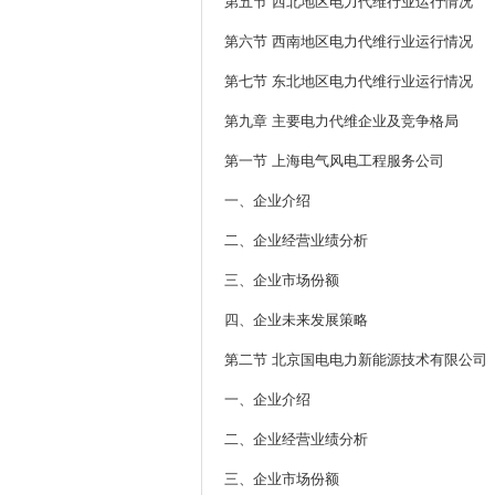
第五节 西北地区电力代维行业运行情况
第六节 西南地区电力代维行业运行情况
第七节 东北地区电力代维行业运行情况
第九章 主要电力代维企业及竞争格局
第一节 上海电气风电工程服务公司
一、企业介绍
二、企业经营业绩分析
三、企业市场份额
四、企业未来发展策略
第二节 北京国电电力新能源技术有限公司
一、企业介绍
二、企业经营业绩分析
三、企业市场份额