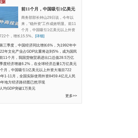
数据
前11个月，中国吸引1亿美元
以上外资大项目722个，增长
商务部部长钟山29日说，今年以
15.5%
来，“稳外资”工作成效明显。前11
个月，中国吸引1亿美元以上外资
22个，增长15.5%。
[详细]
第三季度，中国经济同比增长6%，为1992年中
季度数据以来的新低
022年文化产业占GDP比重将达到5%，成为国民
支柱产业
前11个月，我国货物贸易进出口总值28.5万亿
民币，比去年同期增长2.4%
季度经济增速6.2%，在全球经济总量1万亿美元
的经济体中增速最快
1个月，中国吸引1亿美元以上外资大项目722
增长15.5%
19年1-11月，全国实际使用外资8459.4亿元人民
同比增长6.0%
20年地方经济路径图已然浮现
人均GDP突破1万美元
更多>>