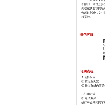
中企顾问下设行
个部门，通过众多
内权威的互联网经
告超过70份，为
越贡献。
微信客服
订购流程
⒈选择报告
① 按行业浏览
② 按名称或内容
⒉订购方式
① 电话购买
拔打中企顾问网客服电