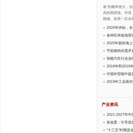
春”的概率很大，但
高的期望值。毕竟
能碰。政策一定会
2020年伊始，
各种区块链场景
2020年新的海
节前猪肉供需矛
智能汽车行业业
2018年和20
中国外贸稳中提
2019年工业
级迫在眉睫
产业资讯
2021-202
与投资前景预测
发改委：引导贫
“十三五”时期