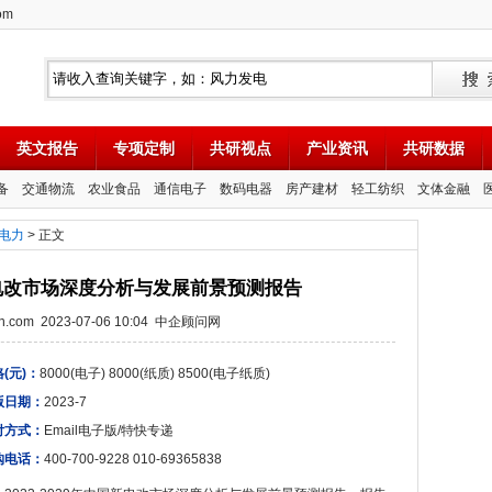
om
英文报告
专项定制
共研视点
产业资讯
共研数据
备
交通物流
农业食品
通信电子
数码电器
房产建材
轻工纺织
文体金融
电力
> 正文
国新电改市场深度分析与发展前景预测报告
tion.com 2023-07-06 10:04 中企顾问网
(元)：
8000(电子) 8000(纸质) 8500(电子纸质)
版日期：
2023-7
付方式：
Email电子版/特快专递
购电话：
400-700-9228 010-69365838