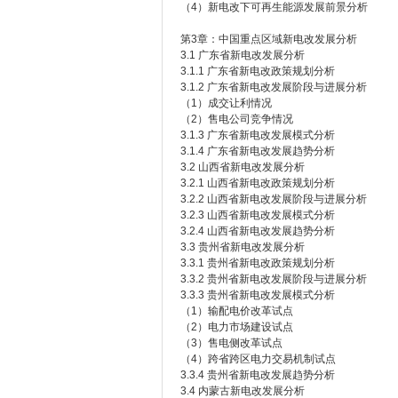
（4）新电改下可再生能源发展前景分析
第3章：中国重点区域新电改发展分析
3.1 广东省新电改发展分析
3.1.1 广东省新电改政策规划分析
3.1.2 广东省新电改发展阶段与进展分析
（1）成交让利情况
（2）售电公司竞争情况
3.1.3 广东省新电改发展模式分析
3.1.4 广东省新电改发展趋势分析
3.2 山西省新电改发展分析
3.2.1 山西省新电改政策规划分析
3.2.2 山西省新电改发展阶段与进展分析
3.2.3 山西省新电改发展模式分析
3.2.4 山西省新电改发展趋势分析
3.3 贵州省新电改发展分析
3.3.1 贵州省新电改政策规划分析
3.3.2 贵州省新电改发展阶段与进展分析
3.3.3 贵州省新电改发展模式分析
（1）输配电价改革试点
（2）电力市场建设试点
（3）售电侧改革试点
（4）跨省跨区电力交易机制试点
3.3.4 贵州省新电改发展趋势分析
3.4 内蒙古新电改发展分析