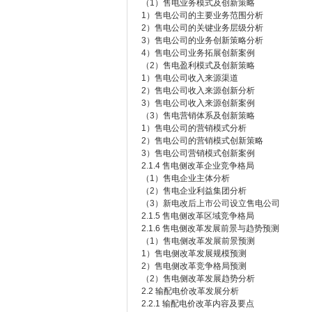
（1）售电业务模式及创新策略
1）售电公司的主要业务范围分析
2）售电公司的关键业务层级分析
3）售电公司的业务创新策略分析
4）售电公司业务拓展创新案例
（2）售电盈利模式及创新策略
1）售电公司收入来源渠道
2）售电公司收入来源创新分析
3）售电公司收入来源创新案例
（3）售电营销体系及创新策略
1）售电公司的营销模式分析
2）售电公司的营销模式创新策略
3）售电公司营销模式创新案例
2.1.4 售电侧改革企业竞争格局
（1）售电企业主体分析
（2）售电企业利益集团分析
（3）新电改后上市公司设立售电公司
2.1.5 售电侧改革区域竞争格局
2.1.6 售电侧改革发展前景与趋势预测
（1）售电侧改革发展前景预测
1）售电侧改革发展规模预测
2）售电侧改革竞争格局预测
（2）售电侧改革发展趋势分析
2.2 输配电价改革发展分析
2.2.1 输配电价改革内容及要点