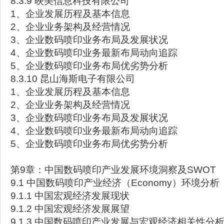
8.3.9 映美信息科技有限公司
1、企业发展历程及基本信息
2、企业业务架构及经营情况
3、企业数码喷印业务布局及发展状况
4、企业数码喷印业务最新布局动向追踪
5、企业数码喷印业务布局优劣势分析
8.3.10 昆山海斯电子有限公司
1、企业发展历程及基本信息
2、企业业务架构及经营情况
3、企业数码喷印业务布局及发展状况
4、企业数码喷印业务最新布局动向追踪
5、企业数码喷印业务布局优劣势分析
第9章：中国数码喷印产业发展环境洞察及SWOT
9.1 中国数码喷印产业经济（Economy）环境分析
9.1.1 中国宏观经济发展现状
9.1.2 中国宏观经济发展展望
9.1.3 中国数码喷印产业发展与宏观经济相关性分