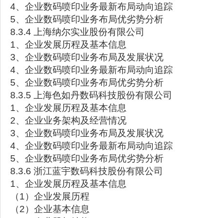
4、企业数码喷印业务最新布局动向追踪
5、企业数码喷印业务布局优劣势分析
8.3.4 上海纳尔实业股份有限公司
1、企业发展历程及基本信息
3、企业数码喷印业务布局及发展状况
4、企业数码喷印业务最新布局动向追踪
5、企业数码喷印业务布局优劣势分析
8.3.5 上海色如丹数码科技股份有限公司
1、企业发展历程及基本信息
2、企业业务架构及经营情况
3、企业数码喷印业务布局及发展状况
4、企业数码喷印业务最新布局动向追踪
5、企业数码喷印业务布局优劣势分析
8.3.6 浙江蓝宇数码科技股份有限公司
1、企业发展历程及基本信息
（1）企业发展历程
（2）企业基本信息