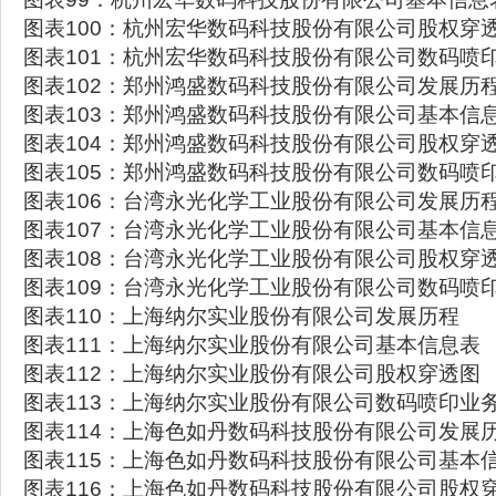
图表100：杭州宏华数码科技股份有限公司股权穿
图表101：杭州宏华数码科技股份有限公司数码喷
图表102：郑州鸿盛数码科技股份有限公司发展历
图表103：郑州鸿盛数码科技股份有限公司基本信
图表104：郑州鸿盛数码科技股份有限公司股权穿
图表105：郑州鸿盛数码科技股份有限公司数码喷
图表106：台湾永光化学工业股份有限公司发展历
图表107：台湾永光化学工业股份有限公司基本信
图表108：台湾永光化学工业股份有限公司股权穿
图表109：台湾永光化学工业股份有限公司数码喷
图表110：上海纳尔实业股份有限公司发展历程
图表111：上海纳尔实业股份有限公司基本信息表
图表112：上海纳尔实业股份有限公司股权穿透图
图表113：上海纳尔实业股份有限公司数码喷印业
图表114：上海色如丹数码科技股份有限公司发展
图表115：上海色如丹数码科技股份有限公司基本
图表116：上海色如丹数码科技股份有限公司股权