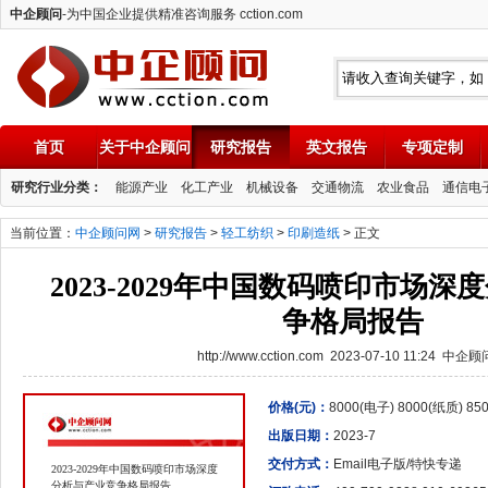
中企顾问
-为中国企业提供精准咨询服务 cction.com
首页
关于中企顾问
研究报告
英文报告
专项定制
中企顾问
研究行业分类：
能源产业
化工产业
机械设备
交通物流
农业食品
通信电
当前位置：
中企顾问网
>
研究报告
>
轻工纺织
>
印刷造纸
> 正文
2023-2029年中国数码喷印市场
争格局报告
http://www.cction.com 2023-07-10 11:24 中企
价格(元)：
8000(电子) 8000(纸质) 8
出版日期：
2023-7
交付方式：
Email电子版/特快专递
2023-2029年中国数码喷印市场深度
分析与产业竞争格局报告