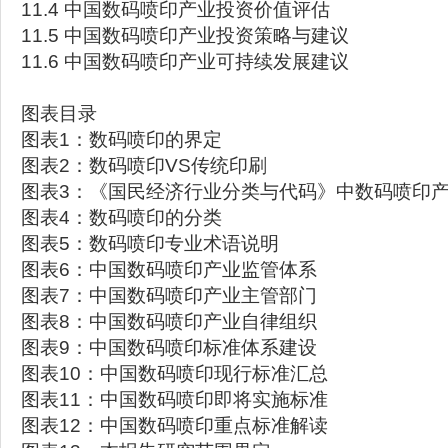
11.4 中国数码喷印产业投资价值评估
11.5 中国数码喷印产业投资策略与建议
11.6 中国数码喷印产业可持续发展建议
图表目录
图表1：数码喷印的界定
图表2：数码喷印VS传统印刷
图表3：《国民经济行业分类与代码》中数码喷印
图表4：数码喷印的分类
图表5：数码喷印专业术语说明
图表6：中国数码喷印产业监管体系
图表7：中国数码喷印产业主管部门
图表8：中国数码喷印产业自律组织
图表9：中国数码喷印标准体系建设
图表10：中国数码喷印现行标准汇总
图表11：中国数码喷印即将实施标准
图表12：中国数码喷印重点标准解读