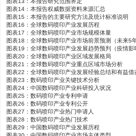
图表13：本报告研究范围界定
图表14：本报告权威数据资料来源汇总
图表15：本报告的主要研究方法及统计标准说明
图表16：全球数码喷印产业发展历程
图表17：全球数码喷印产业市场规模体量
图表18：全球数码喷印产业市场前景预测（未来5
图表19：全球数码喷印产业发展趋势预判（疫情影
图表20：全球数码喷印产业区域发展格局
图表21：全球数码喷印产业重点区域市场分析
图表22：全球数码喷印产业发展经验总结和有益借
图表23：数码喷印产业关键技术分析
图表24：中国数码喷印产业科研投入状况
图表25：数码喷印产业专利申请
图表26：数码喷印产业专利公开
图表27：数码喷印产业热门申请人
图表28：数码喷印产业热门技术
图表29：中国数码喷印产业发展历程
图表30：中国数码喷印产业市场主体类型