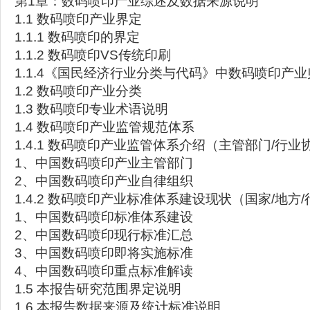
第1章：数码喷印产业综述及数据来源说明
1.1 数码喷印产业界定
1.1.1 数码喷印的界定
1.1.2 数码喷印VS传统印刷
1.1.4《国民经济行业分类与代码》中数码喷印产业
1.2 数码喷印产业分类
1.3 数码喷印专业术语说明
1.4 数码喷印产业监管规范体系
1.4.1 数码喷印产业监管体系介绍（主管部门/行业
1、中国数码喷印产业主管部门
2、中国数码喷印产业自律组织
1.4.2 数码喷印产业标准体系建设现状（国家/地方/
1、中国数码喷印标准体系建设
2、中国数码喷印现行标准汇总
3、中国数码喷印即将实施标准
4、中国数码喷印重点标准解读
1.5 本报告研究范围界定说明
1.6 本报告数据来源及统计标准说明