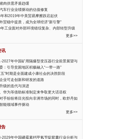
猪肉供需矛盾趋缓
汽车行业业绩驱动的估值修复
18年和2019年中美贸易摩擦跌宕起伏
外贸稳中提质，成为全球经济“新引擎”
19年工业面对外部环境错综复杂、内部转型升级
眉睫
更多>>
资讯
21-2027年中国矿用隔爆型变压器行业前景展望与
前景预测报告
委：引导贫困地区积极融入“一带一路”
三五”时期是全面建成小康社会的决胜阶段
企业可走创新和研发的道路
升级的迭代与演进
、华为等借助标准制定来争取更大话语权
对手纷纷将目光投向非洲市场的同时，欧舒丹如
定，难道就真的不怕丧失先机吗?
智能领域事件驱动
更多>>
报告
23-2029年中国磷霉素钙甲氧苄啶胶囊行业分析与