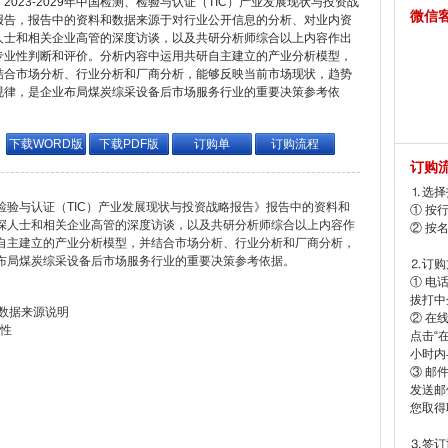
2023-2029年中国检测、检验与认证（TIC）产业发展现状与投资战
微信
报告，报告中的资料和数据来源于对行业公开信息的分析、对业内资
人士和相关企业高管的深度访谈，以及共研分析师综合以上内容作出
专业性判断和评价。分析内容中运用共研自主建立的产业分析模型，
结合市场分析、行业分析和厂商分析，能够反映当前市场现状，趋势
规律，是企业布局煤炭综采设备后市场服务行业的重要决策参考依
。
下载WORD版
下载PDF版
订购单
订购流程
订购
⒈选择
测、检验与认证（TIC）产业发展现状与投资战略报告》报告中的资料和
① 按
深人士和相关企业高管的深度访谈，以及共研分析师综合以上内容作
② 按
自主建立的产业分析模型，并结合市场分析、行业分析和厂商分析，
布局煤炭综采设备后市场服务行业的重要决策参考依据。
⒉订购
① 电
拔打中企
及数据来源说明
② 在
要性
点击“
小时内
③ 邮
发送邮
您取得
⒊签订