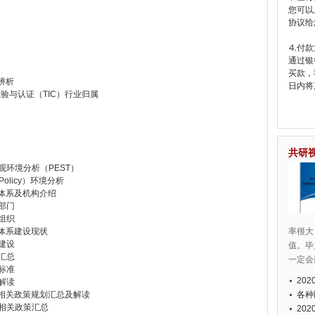
您可以
协议给
⒋付款
通过银
买款，
念辨析
日内将
检验与认证（TIC）行业归属
共研
观环境分析（PEST）
olicy）环境分析
管体系及机构介绍
部门
组织
准体系建设现状
率很大
建设
值。毕
汇总
一定会
标准
20
解读
发展相关政策规划汇总及解读
各种
展相关政策汇总
20