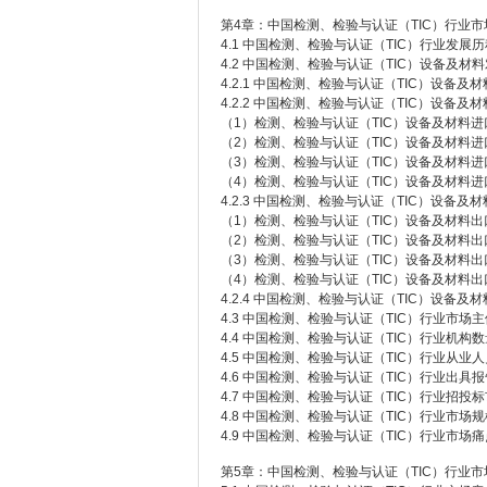
第4章：中国检测、检验与认证（TIC）行业
4.1 中国检测、检验与认证（TIC）行业发展历
4.2 中国检测、检验与认证（TIC）设备及材
4.2.1 中国检测、检验与认证（TIC）设备
4.2.2 中国检测、检验与认证（TIC）设备及
（1）检测、检验与认证（TIC）设备及材料
（2）检测、检验与认证（TIC）设备及材料
（3）检测、检验与认证（TIC）设备及材料
（4）检测、检验与认证（TIC）设备及材料
4.2.3 中国检测、检验与认证（TIC）设备及
（1）检测、检验与认证（TIC）设备及材料
（2）检测、检验与认证（TIC）设备及材料
（3）检测、检验与认证（TIC）设备及材料
（4）检测、检验与认证（TIC）设备及材料
4.2.4 中国检测、检验与认证（TIC）设备
4.3 中国检测、检验与认证（TIC）行业市场
4.4 中国检测、检验与认证（TIC）行业机构
4.5 中国检测、检验与认证（TIC）行业从业
4.6 中国检测、检验与认证（TIC）行业出具
4.7 中国检测、检验与认证（TIC）行业招投
4.8 中国检测、检验与认证（TIC）行业市场
4.9 中国检测、检验与认证（TIC）行业市场
第5章：中国检测、检验与认证（TIC）行业