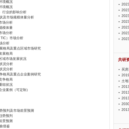
法环境概况
投资
20
术环境概况
资潜
20
IC）行业的影响分析
析报
20
展现状及市场规模体量分析
报告
20
备市场分析
势报
20
场规模体量
分市场分析
发展
20
TIC）市场分析
测报
20
场分析
来发
域发展格局及重点区域市场研究
域发展格局
重点区域市场发展状况
共研
展状况分析
展状况分析
买房
场竞争格局及重点企业案例研究
20
场竞争格局
土地
并重组状况
20
重点企业案例（可定制）
20
20
20
20
展趋势预判及市场前景预测
展趋势预判
场前景预测
经验借鉴