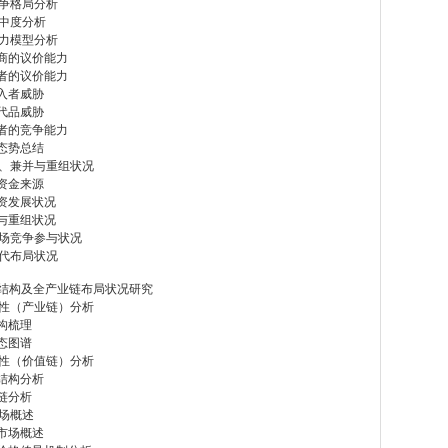
竞争格局分析
集中度分析
五力模型分析
应商的议价能力
买者的议价能力
进入者威胁
替代品威胁
争者的竞争能力
争态势总结
资、兼并与重组状况
要资金来源
融资发展状况
并与重组状况
市场竞争参与状况
替代布局状况
链结构及全产业链布局状况研究
属性（产业链）分析
结构梳理
生态图谱
属性（价值链）分析
本结构分析
值链分析
市场概述
游市场概述