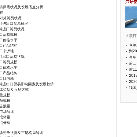
共研
市场供需状况及发展痛点分析
程
料对外贸易状况
及材料进出口贸易概况
材料进口贸易状况
进口贸易规模
大项目7
进口价格水平
今年
进口产品结构
进口来源地
国有
到2
材料出口贸易状况
经济
今年
出口贸易规模
元人
前三
出口价格水平
以上
前1
出口产品结构
个，
20
出口目的地
币，
20
及材料进出口贸易影响因素及发展趋势
我国
主体类型及入场方式
数量规模
人员规模
报告数量
标市场解读
规模体量
痛点分析
市场竞争状况及市场格局解读