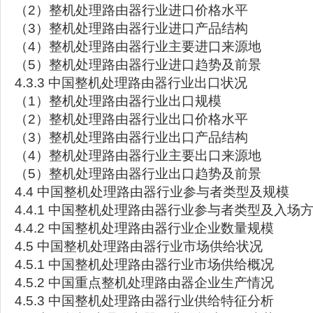
（2）整机处理路由器行业进口价格水平
（3）整机处理路由器行业进口产品结构
（4）整机处理路由器行业主要进口来源地
（5）整机处理路由器行业进口趋势及前景
4.3.3 中国整机处理路由器行业出口状况
（1）整机处理路由器行业出口规模
（2）整机处理路由器行业出口价格水平
（3）整机处理路由器行业出口产品结构
（4）整机处理路由器行业主要出口来源地
（5）整机处理路由器行业出口趋势及前景
4.4 中国整机处理路由器行业参与者类型及规模
4.4.1 中国整机处理路由器行业参与者类型及入场
4.4.2 中国整机处理路由器行业企业数量规模
4.5 中国整机处理路由器行业市场供给状况
4.5.1 中国整机处理路由器行业市场供给概况
4.5.2 中国重点整机处理路由器企业生产情况
4.5.3 中国整机处理路由器行业供给特征分析