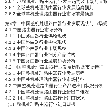
3.6 全球整机处理路由器行业发展趋势及市场前景
3.6.1 全球整机处理路由器行业发展趋势预判
3.6.2 全球整机处理路由器行业市场前景预测
第4章：中国整机处理路由器行业发展现状与市场
4.1 中国路由器行业市场分析
4.1.1 中国路由器行业供给现状
4.1.2 中国路由器行业需求现状
4.1.3 中国路由器行业市场规模
4.1.4 中国路由器行业细分产品结构
4.1.5 中国路由器行业发展趋势分析
4.2 中国整机处理路由器行业发展历程及市场特征
4.2.1 中国整机处理路由器行业发展历程
4.2.2 中国整机处理路由器行业市场特征
4.3 中国整机处理路由器行业产品进出口状况分析
4.3.1 中国整机处理路由器行业进出口概况
4.3.2 中国整机处理路由器行业进口状况
（1）整机处理路由器行业进口规模