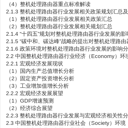
（4）整机处理路由器重点标准解读
2.1.3 整机处理路由器行业发展相关政策规划汇总
（1）整机处理路由器行业发展相关政策汇总
（2）整机处理路由器行业发展相关规划汇总
2.1.4 “十四五”规划对整机处理路由器行业发展的
2.1.5 “碳中和、碳达峰”战略的提出对整机处理路
2.1.6 政策环境对整机处理路由器行业发展的影响
2.2 中国整机处理路由器行业经济（Economy）环
2.2.1 宏观经济发展现状
（1）国内生产总值增长分析
（2）固定资产投资增长分析
（3）工业增加值增长分析
2.2.2 宏观经济发展展望
（1）GDP增速预测
（2）经济综合展望
2.2.3 整机处理路由器行业发展与宏观经济相关性
2.3 中国整机处理路由器行业社会（Society）环境