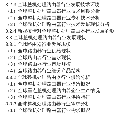
3.2.3 全球整机处理路由器行业发展技术环境
（1）全球整机处理路由器行业技术周期分析
（2）全球整机处理路由器行业专利技术分析
（3）全球整机处理路由器行业技术发展现状分析
3.2.4 新冠疫情对全球整机处理路由器行业发展的
3.3 全球整机处理路由器行业发展现状
3.3.1 全球路由器行业发展现状
（1）全球路由器行业供给现状
（2）全球路由器行业需求现状
（3）全球路由器行业市场规模
（4）全球路由器行业细分产品结构
3.3.2 全球整机处理路由器行业供给分析
（1）全球整机处理路由器行业供给概况
（2）全球重点整机处理路由器企业生产情况
（3）全球整机处理路由器行业供给特征
3.3.3 全球整机处理路由器行业需求分析
（1）全球整机处理路由器行业需求概况