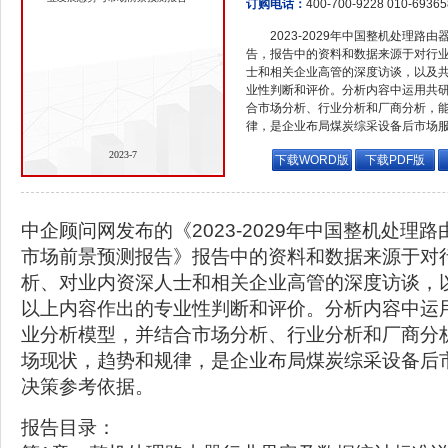
订购电话：
400-700-9228 010-6936
2023-2029年中国整机处理
告，报告中的资料和数据来源于对行
士和相关企业高管的深度访谈，以及
业性判断和评价。分析内容中运用共
合市场分析、行业分析和厂商分析，
律，是企业布局煤炭综采设备后市场
2023-7
下载WORD版
下载PDF版
中企顾问网发布的《2023-2029年中国整机处理
市场前景预测报告》报告中的资料和数据来源于对
析、对业内资深人士和相关企业高管的深度访谈，
以上内容作出的专业性判断和评价。分析内容中运
业分析模型，并结合市场分析、行业分析和厂商分
场现状，趋势和规律，是企业布局煤炭综采设备后
决策参考依据。
报告目录：