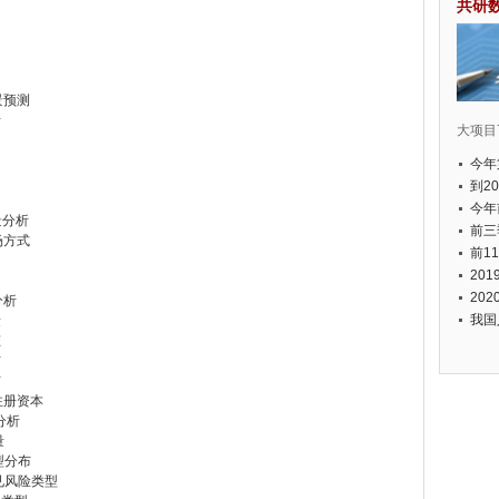
共研
景预测
析
大项目7
今年
国有
到2
经济
今年
景分析
元人
前三
场方式
以上
前1
个，
20
币，
20
分析
我国
量
态
布
布
注册资本
分析
量
型分布
常见风险类型