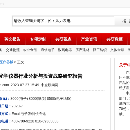
om
英文报告
专项定制
共研视点
产业资讯
共研数据
备
交通物流
农业食品
通信电子
数码电器
房产建材
轻工纺织
文体金融
医疗器械
> 正文
关于
作为
国眼科光学仪器行业分析与投资战略研究报告
问不懈
产品的
tion.com 2023-07-27 15:49 中企顾问网
经济发
中企
部门，
(元)：
8000(电子) 8000(纸质) 8500(电子纸质)
威的互
版日期：
2023-7
70份
付方式：
Email电子版/特快专递
献。
购电话：
400-700-9228 010-69365838