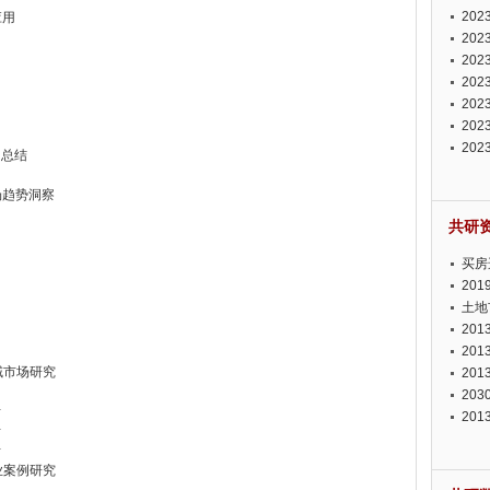
投资
20
应用
资潜
20
析报
20
报告
20
势报
20
发展
20
测报
20
响总结
来发
场趋势洞察
共研
买房
20
土地
20
20
域市场研究
20
20
析
20
析
析
业案例研究