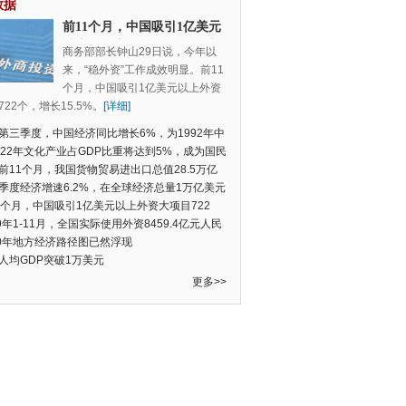
数据
前11个月，中国吸引1亿美元
以上外资大项目722个，增长
商务部部长钟山29日说，今年以
15.5%
来，“稳外资”工作成效明显。前11
个月，中国吸引1亿美元以上外资
22个，增长15.5%。
[详细]
第三季度，中国经济同比增长6%，为1992年中
季度数据以来的新低
022年文化产业占GDP比重将达到5%，成为国民
支柱产业
前11个月，我国货物贸易进出口总值28.5万亿
民币，比去年同期增长2.4%
季度经济增速6.2%，在全球经济总量1万亿美元
的经济体中增速最快
1个月，中国吸引1亿美元以上外资大项目722
增长15.5%
19年1-11月，全国实际使用外资8459.4亿元人民
同比增长6.0%
20年地方经济路径图已然浮现
人均GDP突破1万美元
更多>>