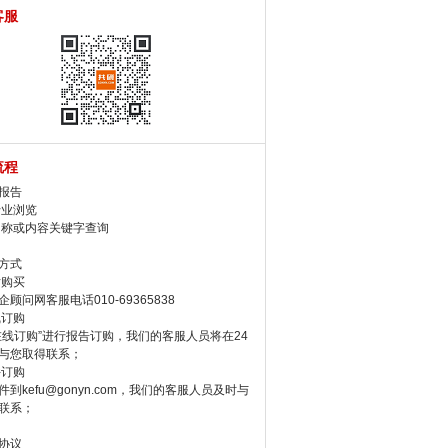
客服
流程
报告
行业浏览
名称或内容关键字查询
方式
话购买
顾问网客服电话010-69365838
线订购
在线订购”进行报告订购，我们的客服人员将在24
与您取得联系；
件订购
件到kefu@gonyn.com，我们的客服人员及时与
联系；
协议