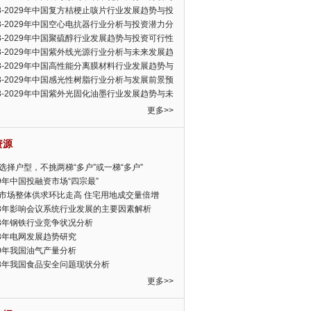
可行性报告
23-2029年中国复方桔梗止咳片行业发展趋势与投
力分析报告
23-2029年中国空心电抗器行业分析与投资潜力分
告
23-2029年中国聚硫醇行业发展趋势与投资可行性
23-2029年中国紫外线光源行业分析与未来发展趋
告
23-2029年中国高性能分离膜材料行业发展趋势与
前景预测报告
23-2029年中国感光性树脂行业分析与发展前景预
告
23-2029年中国紫外光固化油墨行业发展趋势与未
展趋势报告
更多>>
资源
选择户型，不挑两梯“多户”或一梯“多户”
19年中国投融资市场“四宗最”
市场整体供求环比走高 住宅用地成交量倍增
13年影响会议系统行业发展的主要因素解析
13年钢铁行业竞争状况分析
13年电网发展趋势研究
30年我国油气产量分析
13年我国食品安全问题现状分析
更多>>