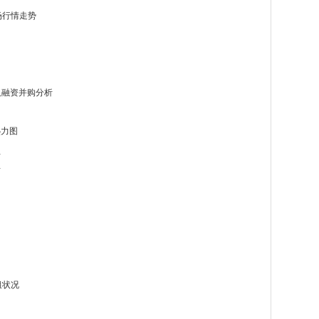
场行情走势
及融资并购分析
热力图
布
析
力
力
组状况