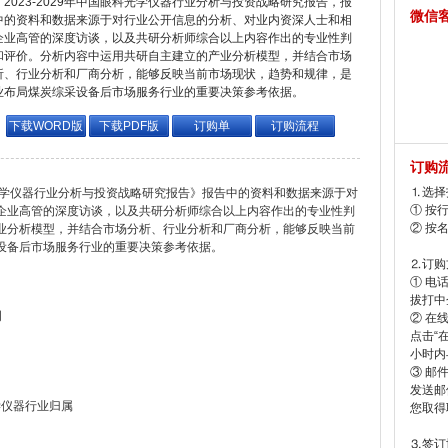
2023-2029年中国眼科光学仪器行业分析与投资战略研究报告，报
微信
中的资料和数据来源于对行业公开信息的分析、对业内资深人士和相
企业高管的深度访谈，以及共研分析师综合以上内容作出的专业性判
和评价。分析内容中运用共研自主建立的产业分析模型，并结合市场
析、行业分析和厂商分析，能够反映当前市场现状，趋势和规律，是
业布局煤炭综采设备后市场服务行业的重要决策参考依据。
下载WORD版
下载PDF版
订购单
订购流程
订购
⒈选择
眼科光学仪器行业分析与投资战略研究报告》报告中的资料和数据来源于对
① 按
企业高管的深度访谈，以及共研分析师综合以上内容作出的专业性判
② 按
业分析模型，并结合市场分析、行业分析和厂商分析，能够反映当前
设备后市场服务行业的重要决策参考依据。
⒉订购
① 电
拔打中企
明
② 在
点击“
小时内
③ 邮
发送邮
学仪器行业归属
您取得
⒊签订