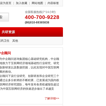
设为首页
|
加入收藏
|
网站地图
|
内容标签
全国客服热线(7*24小时)
400-700-9228
(86)010-69365838
共研资源
医药卫生
其他
中企顾问
中企顾问咨询集团核心基础研究机构，中企顾
地致力于互联网经济领域基础性行业研究、研究
创新研发以及数据挖掘，以此实现对中国互联网
展的推动。
顾问下设行业研究、创新研发和企业研究三个
通过众多分析师的不断积累，已发展成为国内权
联网经济研究团队，每年发布各类权威报告超过
，为中国互联网经济的快速进步做出了卓越贡
了解详细>>