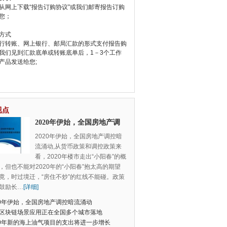
从网上下载“报告订购协议”或我们邮寄报告订购
您；
方式
行转账、网上银行、邮局汇款的形式支付报告购
我们见到汇款底单或转账底单后，1－3个工作
产品发送给您;
视点
2020年伊始，全国房地产调
控暗流涌动
2020年伊始，全国房地产调控暗
流涌动,从货币政策和调控政策来
看，2020年楼市走出“小阳春”的概
，但也不能对2020年的“小阳春”抱太高的期望
竟，时过境迁，“房住不炒”的红线不能碰。政策
鼓励长
…
[详细]
20年伊始，全国房地产调控暗流涌动
区块链场景应用正在全国多个城市落地
20年新的海上油气项目的支出将进一步增长