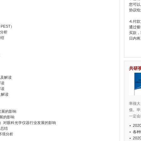
您可以
协议给
⒋付款
PEST）
通过银
境分析
买款，
介绍
日内将
状
共研
总及解读
解读
解读
及解读
率很大
值。毕
业发展的影响
一定会
发展的影响
25年）对眼科光学仪器行业发展的影响
20
响总结
各种
）环境分析
20