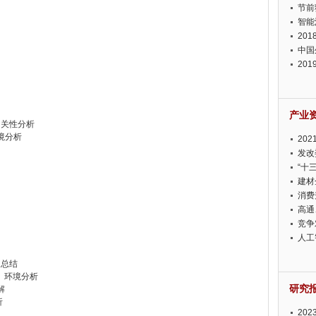
节前
智能
20
中国
20
迫在
产业
相关性分析
环境分析
20
投资
发改
“十
建材
消费
高通
竞争
此淡
人工
响总结
y）环境分析
研究
解
析
20