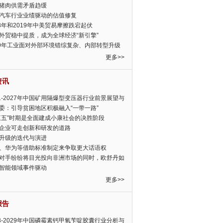
猪肉供需矛盾趋缓
汽车行业业绩驱动的估值修复
18年和2019年中美贸易摩擦跌宕起伏
外贸稳中提质，成为全球经济“新引擎”
19年工业面对外部环境错综复杂、内部转型升级
眉睫
更多>>
资讯
21-2027年中国矿用隔爆型变压器行业前景展望与
前景预测报告
委：引导贫困地区积极融入“一带一路”
三五”时期是全面建成小康社会的决胜阶段
企业可走创新和研发的道路
升级的迭代与演进
、华为等借助标准制定来争取更大话语权
对手纷纷将目光投向非洲市场的同时，欧舒丹如
定，难道就真的不怕丧失先机吗?
智能领域事件驱动
更多>>
报告
23-2029年中国磷霉素钙甲氧苄啶胶囊行业分析与