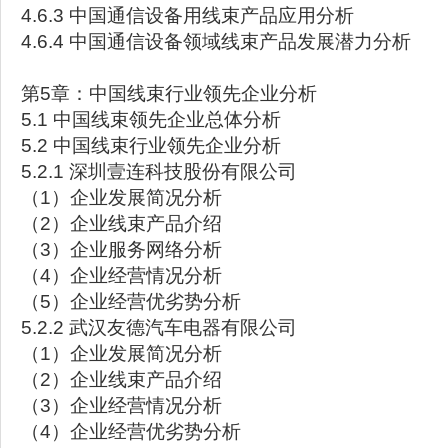
4.6.3 中国通信设备用线束产品应用分析
4.6.4 中国通信设备领域线束产品发展潜力分析
第5章：中国线束行业领先企业分析
5.1 中国线束领先企业总体分析
5.2 中国线束行业领先企业分析
5.2.1 深圳壹连科技股份有限公司
（1）企业发展简况分析
（2）企业线束产品介绍
（3）企业服务网络分析
（4）企业经营情况分析
（5）企业经营优劣势分析
5.2.2 武汉友德汽车电器有限公司
（1）企业发展简况分析
（2）企业线束产品介绍
（3）企业经营情况分析
（4）企业经营优劣势分析