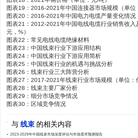
图表19：2016-2021年中国连接器市场规模（单
图表20：2016-2021年中国电力电缆产量变化情
图表21：2012-2021年中国电线电缆行业销售收
元，%）
图表22：常见电线电缆绝缘材料
图表23：中国线束行业下游应用结构
图表24：中国线束行业下游应用简析
图表25：中国线束行业的机遇与挑战分析
图表26：线束行业三大阵营分析
图表27：2017-2021年线束行业市场规模（单位
图表28：线束主要厂家分析
图表29：细分市场竞争情况
图表30：区域竞争情况
与
线束
的相关内容
2023-2029年中国线束市场深度评估与市场需求预测报告