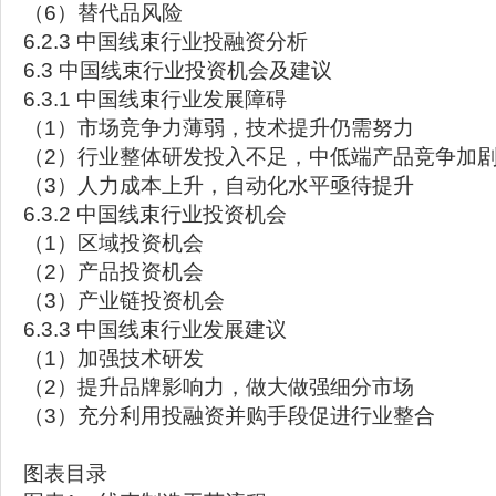
（6）替代品风险
6.2.3 中国线束行业投融资分析
6.3 中国线束行业投资机会及建议
6.3.1 中国线束行业发展障碍
（1）市场竞争力薄弱，技术提升仍需努力
（2）行业整体研发投入不足，中低端产品竞争加
（3）人力成本上升，自动化水平亟待提升
6.3.2 中国线束行业投资机会
（1）区域投资机会
（2）产品投资机会
（3）产业链投资机会
6.3.3 中国线束行业发展建议
（1）加强技术研发
（2）提升品牌影响力，做大做强细分市场
（3）充分利用投融资并购手段促进行业整合
图表目录