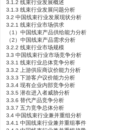
3.1.2 线束行业发展概述
3.1.3 线束行业发展问题分析
3.2 中国线束行业发展现状分析
3.2.1 线束行业市场供求
（1）中国线束产品供给能力分析
（2）中国线束产品需求分析
3.2.2 线束行业市场规模
3.3 中国线束行业市场竞争分析
3.3.1 线束行业总体竞争分析
3.3.2 上游供应商议价能力分析
3.3.3 下游客户议价能力分析
3.3.4 现有企业内部竞争分析
3.3.5 潜在进入者威胁分析
3.3.6 替代产品竞争分析
3.3.7 五力竞争总体分析
3.4 中国线束行业兼并重组分析
3.4.1 中国线束行业兼并重组事件