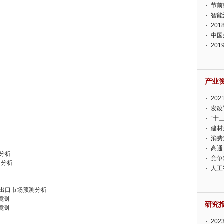
节前
智能
20
中国
20
迫在
产业
20
投资
发改
“十
建材
消费
高通
分析
竞争
量分析
此淡
人工
业进出口市场预测分析
预测
研究
预测
20