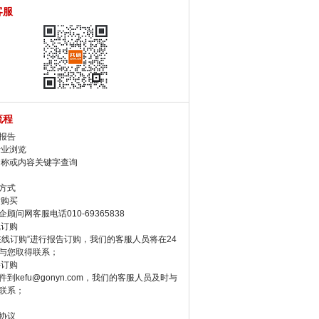
客服
流程
报告
行业浏览
名称或内容关键字查询
方式
话购买
顾问网客服电话010-69365838
线订购
在线订购”进行报告订购，我们的客服人员将在24
与您取得联系；
件订购
件到kefu@gonyn.com，我们的客服人员及时与
联系；
协议