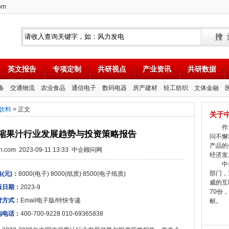
om
英文报告
专项定制
共研视点
产业资讯
共研数据
备
交通物流
农业食品
通信电子
数码电器
房产建材
轻工纺织
文体金融
饮料
> 正文
关于
作为
中国浓缩果汁行业发展趋势与投资策略报告
问不懈
产品的
tion.com 2023-09-11 13:33 中企顾问网
经济发
中企
部门，
(元)：
8000(电子) 8000(纸质) 8500(电子纸质)
威的互
版日期：
2023-9
70份
付方式：
Email电子版/特快专递
献。
购电话：
400-700-9228 010-69365838