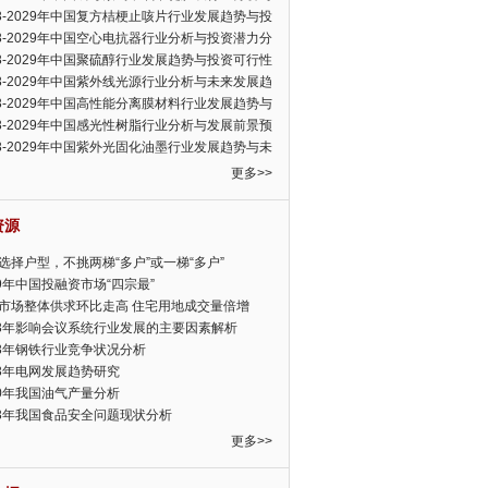
可行性报告
23-2029年中国复方桔梗止咳片行业发展趋势与投
力分析报告
23-2029年中国空心电抗器行业分析与投资潜力分
告
23-2029年中国聚硫醇行业发展趋势与投资可行性
23-2029年中国紫外线光源行业分析与未来发展趋
告
23-2029年中国高性能分离膜材料行业发展趋势与
前景预测报告
23-2029年中国感光性树脂行业分析与发展前景预
告
23-2029年中国紫外光固化油墨行业发展趋势与未
展趋势报告
更多>>
资源
选择户型，不挑两梯“多户”或一梯“多户”
19年中国投融资市场“四宗最”
市场整体供求环比走高 住宅用地成交量倍增
13年影响会议系统行业发展的主要因素解析
13年钢铁行业竞争状况分析
13年电网发展趋势研究
30年我国油气产量分析
13年我国食品安全问题现状分析
更多>>