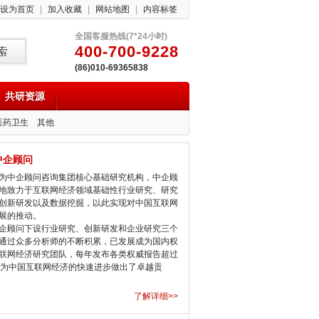
设为首页
|
加入收藏
|
网站地图
|
内容标签
全国客服热线(7*24小时)
400-700-9228
(86)010-69365838
共研资源
医药卫生
其他
中企顾问
中企顾问咨询集团核心基础研究机构，中企顾
地致力于互联网经济领域基础性行业研究、研究
创新研发以及数据挖掘，以此实现对中国互联网
展的推动。
顾问下设行业研究、创新研发和企业研究三个
通过众多分析师的不断积累，已发展成为国内权
联网经济研究团队，每年发布各类权威报告超过
，为中国互联网经济的快速进步做出了卓越贡
了解详细>>