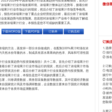
2023-2029年中国浓缩果汁行业发展趋势与投资策略报告，首先介
微信
了浓缩果汁行业市场发展环境、浓缩果汁整体运行态势等，接着分析
浓缩果汁行业市场运行的现状，然后介绍了浓缩果汁市场竞争格局。
后，报告对浓缩果汁做了重点企业经营状况分析，最后分析了浓缩果
行业发展趋势与投资预测。您若想对浓缩果汁产业有个系统的了解或
想投资浓缩果汁行业，本报告是您不可或缺的重要工具。
下载WORD版
下载PDF版
订购单
订购流程
订购
⒈选择
缩的方法，蒸发掉一部分水份做成的， 在配制100%果汁时须在浓
① 按
的天然水份等量的水，制成具有原水果果肉的色泽、风味和可溶性固
② 按
缩果汁行业发展趋势与投资策略报告》共十二章。首先介绍了浓缩果汁行
⒉订购
接着分析了浓缩果汁行业市场运行的现状，然后介绍了浓缩果汁市场
① 电
业经营状况分析，最后分析了浓缩果汁行业发展趋势与投资预测。您
拔打中企
资浓缩果汁行业，本报告是您不可或缺的重要工具。
② 在
总署，问卷调查数据，商务部采集数据等数据库。其中宏观经济数据
点击“
来自国家统计局及市场调研数据，企业数据主要来自于国统计局规模
小时内
要来自于各类市场监测数据库。
③ 邮
发送邮
您取得
⒊签订