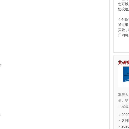
您可以
协议给
⒋付款
通过银
买款，
日内将
共研
析
率很大
值。毕
一定会
20
析
各种
20