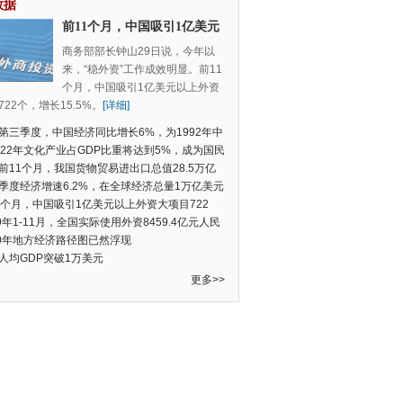
数据
前11个月，中国吸引1亿美元
以上外资大项目722个，增长
商务部部长钟山29日说，今年以
15.5%
来，“稳外资”工作成效明显。前11
个月，中国吸引1亿美元以上外资
22个，增长15.5%。
[详细]
第三季度，中国经济同比增长6%，为1992年中
季度数据以来的新低
022年文化产业占GDP比重将达到5%，成为国民
支柱产业
前11个月，我国货物贸易进出口总值28.5万亿
民币，比去年同期增长2.4%
季度经济增速6.2%，在全球经济总量1万亿美元
的经济体中增速最快
1个月，中国吸引1亿美元以上外资大项目722
增长15.5%
19年1-11月，全国实际使用外资8459.4亿元人民
同比增长6.0%
20年地方经济路径图已然浮现
人均GDP突破1万美元
更多>>