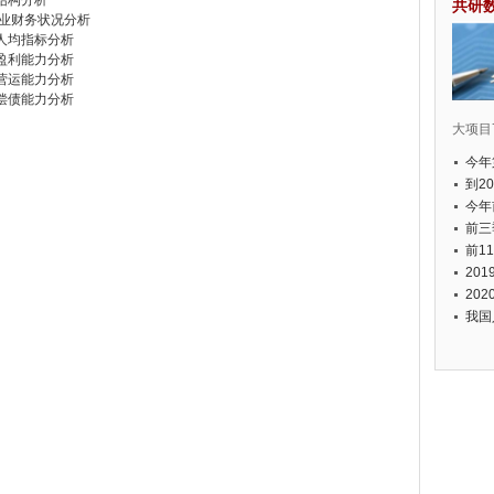
业结构分析
共研
模企业财务状况分析
业人均指标分析
业盈利能力分析
业营运能力分析
业偿债能力分析
大项目7
今年
国有
到2
经济
今年
元人
前三
以上
前1
个，
20
币，
20
我国