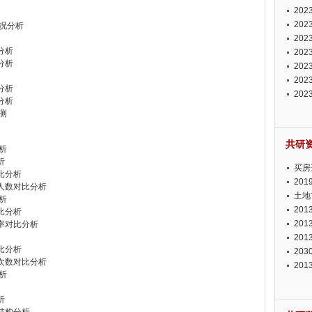
投资
20
资潜
20
状况分析
析报
20
分析
报告
20
分析
势报
20
发展
20
分析
测报
20
分析
来发
预测
共研
分析
析
买房
对比分析
20
均人数对比分析
土地
分析
20
对比分析
20
润率对比分析
20
对比分析
20
转次数对比分析
20
分析
析