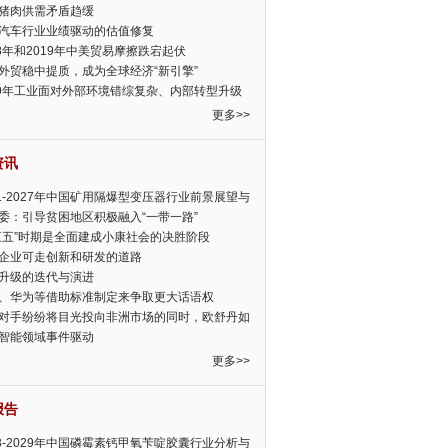
猪肉供需矛盾趋缓
汽车行业业绩驱动的估值修复
18年和2019年中美贸易摩擦跌宕起伏
外贸稳中提质，成为全球经济“新引擎”
19年工业面对外部环境错综复杂、内部转型升级
眉睫
更多>>
资讯
21-2027年中国矿用隔爆型变压器行业前景展望与
前景预测报告
委：引导贫困地区积极融入“一带一路”
三五”时期是全面建成小康社会的决胜阶段
企业可走创新和研发的道路
升级的迭代与演进
、华为等借助标准制定来争取更大话语权
对手纷纷将目光投向非洲市场的同时，欧舒丹如
定，难道就真的不怕丧失先机吗?
智能领域事件驱动
更多>>
报告
23-2029年中国磷霉素钙甲氧苄啶胶囊行业分析与