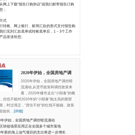
从网上下载“报告订购协议”或我们邮寄报告订购
您；
方式
行转账、网上银行、邮局汇款的形式支付报告购
我们见到汇款底单或转账底单后，1－3个工作
产品发送给您;
视点
2020年伊始，全国房地产调
控暗流涌动
2020年伊始，全国房地产调控暗
流涌动,从货币政策和调控政策来
看，2020年楼市走出“小阳春”的概
，但也不能对2020年的“小阳春”抱太高的期望
竟，时过境迁，“房住不炒”的红线不能碰。政策
鼓励长
…
[详细]
20年伊始，全国房地产调控暗流涌动
区块链场景应用正在全国多个城市落地
20年新的海上油气项目的支出将进一步增长