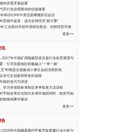
猪肉供需矛盾趋缓
汽车行业业绩驱动的估值修复
18年和2019年中美贸易摩擦跌宕起伏
外贸稳中提质，成为全球经济“新引擎”
19年工业面对外部环境错综复杂、内部转型升级
眉睫
更多>>
资讯
21-2027年中国矿用隔爆型变压器行业前景展望与
前景预测报告
委：引导贫困地区积极融入“一带一路”
三五”时期是全面建成小康社会的决胜阶段
企业可走创新和研发的道路
升级的迭代与演进
、华为等借助标准制定来争取更大话语权
对手纷纷将目光投向非洲市场的同时，欧舒丹如
定，难道就真的不怕丧失先机吗?
智能领域事件驱动
更多>>
报告
23-2029年中国磷霉素钙甲氧苄啶胶囊行业分析与