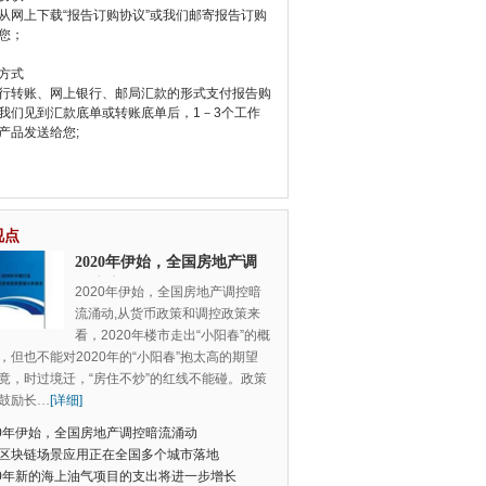
从网上下载“报告订购协议”或我们邮寄报告订购
您；
方式
行转账、网上银行、邮局汇款的形式支付报告购
我们见到汇款底单或转账底单后，1－3个工作
产品发送给您;
视点
2020年伊始，全国房地产调
控暗流涌动
2020年伊始，全国房地产调控暗
流涌动,从货币政策和调控政策来
看，2020年楼市走出“小阳春”的概
，但也不能对2020年的“小阳春”抱太高的期望
竟，时过境迁，“房住不炒”的红线不能碰。政策
鼓励长
…
[详细]
20年伊始，全国房地产调控暗流涌动
区块链场景应用正在全国多个城市落地
20年新的海上油气项目的支出将进一步增长