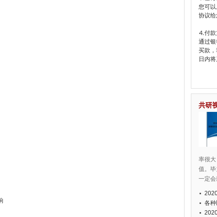
您可以
协议给
⒋付款
通过银
买款，
日内将
共研
率很大
值。毕
一定会
20
响
各种
20