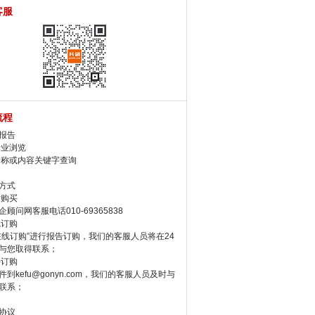
客服
流程
报告
行业浏览
名称或内容关键字查询
方式
话购买
顾问网客服电话010-69365838
线订购
在线订购”进行报告订购，我们的客服人员将在24
与您取得联系；
件订购
件到kefu@gonyn.com，我们的客服人员及时与
联系；
协议