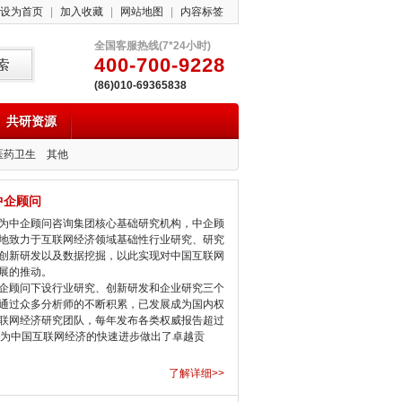
设为首页
|
加入收藏
|
网站地图
|
内容标签
全国客服热线(7*24小时)
400-700-9228
(86)010-69365838
共研资源
医药卫生
其他
中企顾问
中企顾问咨询集团核心基础研究机构，中企顾
地致力于互联网经济领域基础性行业研究、研究
创新研发以及数据挖掘，以此实现对中国互联网
展的推动。
顾问下设行业研究、创新研发和企业研究三个
通过众多分析师的不断积累，已发展成为国内权
联网经济研究团队，每年发布各类权威报告超过
，为中国互联网经济的快速进步做出了卓越贡
了解详细>>