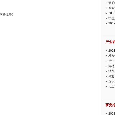
节前
智能
20
求特征等）
中国
20
迫在
产业
20
投资
发改
“十
建材
消费
高通
竞争
此淡
人工
研究
20