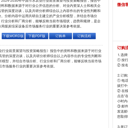
2024-2030年中国节水农业行业前景展望与投资策略报告，报告中
微信
资料和数据来源于对行业公开信息的分析、对业内资深人士和相关企
高管的深度访谈，以及共研分析师综合以上内容作出的专业性判断和
价。分析内容中运用共研自主建立的产业分析模型，并结合市场分
、行业分析和厂商分析，能够反映当前市场现状，趋势和规律，是企
布局煤炭综采设备后市场服务行业的重要决策参考依据。
下载WORD版
下载PDF版
订购单
订购流程
订购
水农业行业前景展望与投资策略报告》报告中的资料和数据来源于对行业
⒈选择
高管的深度访谈，以及共研分析师综合以上内容作出的专业性判断和
① 按
析模型，并结合市场分析、行业分析和厂商分析，能够反映当前市场
② 按
后市场服务行业的重要决策参考依据。
⒉订购
① 电
拔打中企
② 在
点击“
小时内
③ 邮
发送邮
您取得
⒊签订