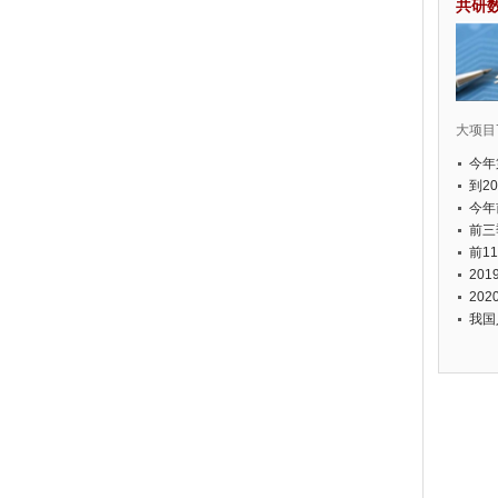
共研
大项目7
今年
国有
到2
经济
今年
元人
前三
以上
前1
个，
20
币，
20
我国