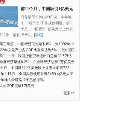
数据
前11个月，中国吸引1亿美元
以上外资大项目722个，增长
商务部部长钟山29日说，今年以
15.5%
来，“稳外资”工作成效明显。前11
个月，中国吸引1亿美元以上外资
22个，增长15.5%。
[详细]
第三季度，中国经济同比增长6%，为1992年中
季度数据以来的新低
022年文化产业占GDP比重将达到5%，成为国民
支柱产业
前11个月，我国货物贸易进出口总值28.5万亿
民币，比去年同期增长2.4%
季度经济增速6.2%，在全球经济总量1万亿美元
的经济体中增速最快
1个月，中国吸引1亿美元以上外资大项目722
增长15.5%
19年1-11月，全国实际使用外资8459.4亿元人民
同比增长6.0%
20年地方经济路径图已然浮现
人均GDP突破1万美元
更多>>