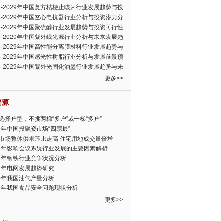
可行性报告
23-2029年中国复方桔梗止咳片行业发展趋势与投
力分析报告
23-2029年中国空心电抗器行业分析与投资潜力分
告
23-2029年中国聚硫醇行业发展趋势与投资可行性
23-2029年中国紫外线光源行业分析与未来发展趋
告
23-2029年中国高性能分离膜材料行业发展趋势与
前景预测报告
23-2029年中国感光性树脂行业分析与发展前景预
告
23-2029年中国紫外光固化油墨行业发展趋势与未
展趋势报告
更多>>
资源
选择户型，不挑两梯“多户”或一梯“多户”
19年中国投融资市场“四宗最”
市场整体供求环比走高 住宅用地成交量倍增
13年影响会议系统行业发展的主要因素解析
13年钢铁行业竞争状况分析
13年电网发展趋势研究
30年我国油气产量分析
13年我国食品安全问题现状分析
更多>>