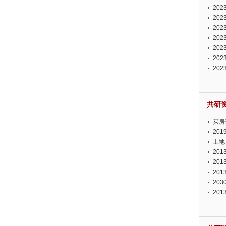
投资
20
资潜
20
析报
20
报告
20
势报
20
发展
20
测报
20
来发
共研
买房
20
土地
20
20
20
20
20