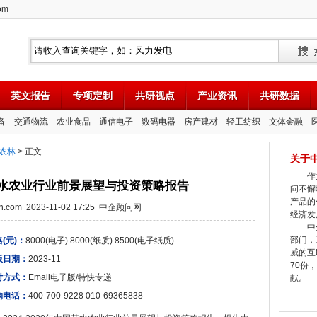
om
英文报告
专项定制
共研视点
产业资讯
共研数据
备
交通物流
农业食品
通信电子
数码电器
房产建材
轻工纺织
文体金融
农林
> 正文
关于
作为
中国节水农业行业前景展望与投资策略报告
问不懈
产品的
tion.com 2023-11-02 17:25 中企顾问网
经济发
中企
部门，
(元)：
8000(电子) 8000(纸质) 8500(电子纸质)
威的互
版日期：
2023-11
70份
付方式：
Email电子版/特快专递
献。
购电话：
400-700-9228 010-69365838