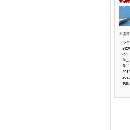
共研
大项目7
今年
国有
到2
经济
今年
元人
前三
以上
前1
个，
20
币，
20
我国