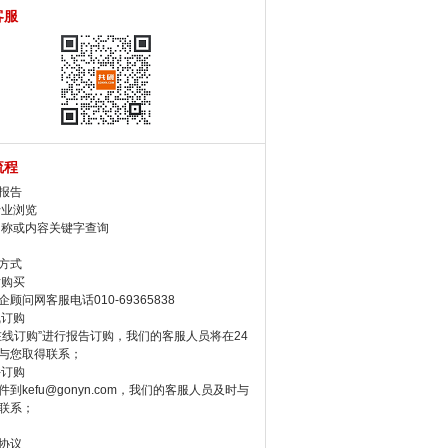
客服
流程
报告
行业浏览
名称或内容关键字查询
方式
话购买
顾问网客服电话010-69365838
线订购
在线订购”进行报告订购，我们的客服人员将在24
与您取得联系；
件订购
件到kefu@gonyn.com，我们的客服人员及时与
联系；
协议