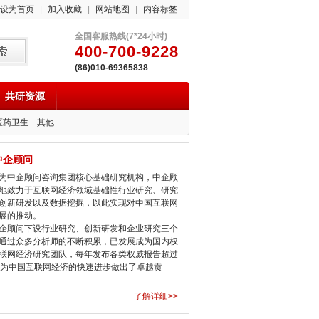
设为首页
|
加入收藏
|
网站地图
|
内容标签
全国客服热线(7*24小时)
400-700-9228
(86)010-69365838
共研资源
医药卫生
其他
中企顾问
中企顾问咨询集团核心基础研究机构，中企顾
地致力于互联网经济领域基础性行业研究、研究
创新研发以及数据挖掘，以此实现对中国互联网
展的推动。
顾问下设行业研究、创新研发和企业研究三个
通过众多分析师的不断积累，已发展成为国内权
联网经济研究团队，每年发布各类权威报告超过
，为中国互联网经济的快速进步做出了卓越贡
了解详细>>