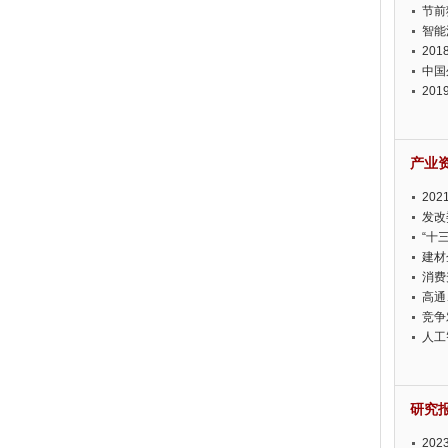
节前
智能
20
中国
20
迫在
产业
20
投资
发改
“十
建材
消费
高通
竞争
此淡
人工
研究
20