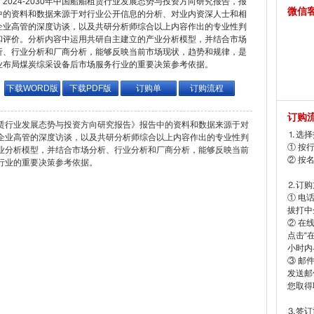
2024-2030年中国船舶租赁行业发展态势与投资方向研究报告，报
微信
中的资料和数据来源于对行业公开信息的分析、对业内资深人士和相
企业高管的深度访谈，以及共研分析师综合以上内容作出的专业性判
和评价。分析内容中运用共研自主建立的产业分析模型，并结合市场
析、行业分析和厂商分析，能够反映当前市场现状，趋势和规律，是
业布局煤炭综采设备后市场服务行业的重要决策参考依据。
下载WORD版
下载PDF版
订购单
订购流程
订购
舶租赁行业发展态势与投资方向研究报告》报告中的资料和数据来源于对
⒈选择
企业高管的深度访谈，以及共研分析师综合以上内容作出的专业性判
① 按
业分析模型，并结合市场分析、行业分析和厂商分析，能够反映当前
② 按
行业的重要决策参考依据。
⒉订购
① 电
拔打中企
② 在
点击“
小时内
③ 邮
发送邮
您取得
⒊签订