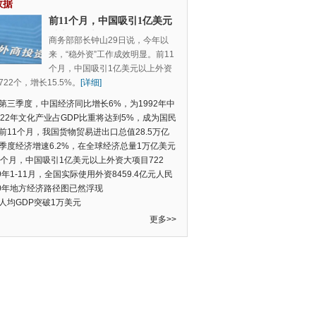
数据
前11个月，中国吸引1亿美元
以上外资大项目722个，增长
商务部部长钟山29日说，今年以
15.5%
来，“稳外资”工作成效明显。前11
个月，中国吸引1亿美元以上外资
22个，增长15.5%。
[详细]
第三季度，中国经济同比增长6%，为1992年中
季度数据以来的新低
022年文化产业占GDP比重将达到5%，成为国民
支柱产业
前11个月，我国货物贸易进出口总值28.5万亿
民币，比去年同期增长2.4%
季度经济增速6.2%，在全球经济总量1万亿美元
的经济体中增速最快
1个月，中国吸引1亿美元以上外资大项目722
增长15.5%
19年1-11月，全国实际使用外资8459.4亿元人民
同比增长6.0%
20年地方经济路径图已然浮现
人均GDP突破1万美元
更多>>