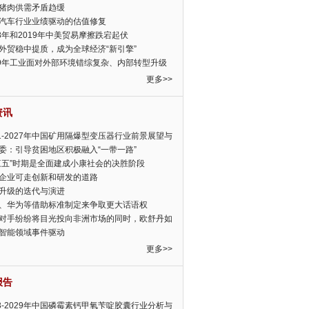
猪肉供需矛盾趋缓
汽车行业业绩驱动的估值修复
18年和2019年中美贸易摩擦跌宕起伏
外贸稳中提质，成为全球经济“新引擎”
19年工业面对外部环境错综复杂、内部转型升级
眉睫
更多>>
资讯
21-2027年中国矿用隔爆型变压器行业前景展望与
前景预测报告
委：引导贫困地区积极融入“一带一路”
三五”时期是全面建成小康社会的决胜阶段
企业可走创新和研发的道路
升级的迭代与演进
、华为等借助标准制定来争取更大话语权
对手纷纷将目光投向非洲市场的同时，欧舒丹如
定，难道就真的不怕丧失先机吗?
智能领域事件驱动
更多>>
报告
23-2029年中国磷霉素钙甲氧苄啶胶囊行业分析与