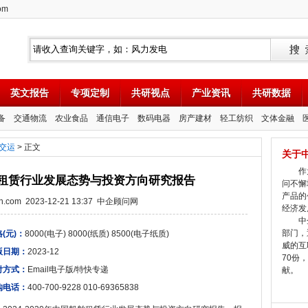
om
英文报告
专项定制
共研视点
产业资讯
共研数据
备
交通物流
农业食品
通信电子
数码电器
房产建材
轻工纺织
文体金融
交运
> 正文
关于
作为
国船舶租赁行业发展态势与投资方向研究报告
问不懈
产品的
tion.com 2023-12-21 13:37 中企顾问网
经济发
中企
部门，
(元)：
8000(电子) 8000(纸质) 8500(电子纸质)
威的互
版日期：
2023-12
70份
付方式：
Email电子版/特快专递
献。
购电话：
400-700-9228 010-69365838