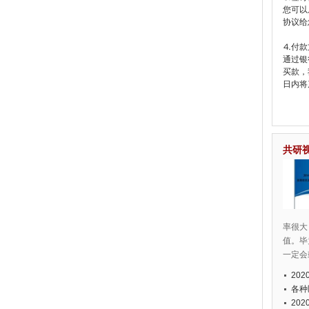
您可以
协议给
⒋付款
通过银
买款，
日内将
共研
率很大
值。毕
一定会
20
各种
20