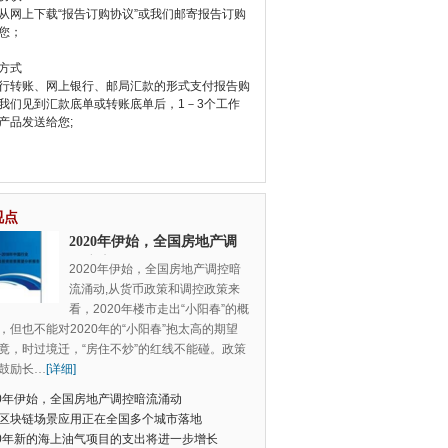
从网上下载“报告订购协议”或我们邮寄报告订购
您；
方式
行转账、网上银行、邮局汇款的形式支付报告购
我们见到汇款底单或转账底单后，1－3个工作
产品发送给您;
视点
2020年伊始，全国房地产调
控暗流涌动
2020年伊始，全国房地产调控暗
流涌动,从货币政策和调控政策来
看，2020年楼市走出“小阳春”的概
，但也不能对2020年的“小阳春”抱太高的期望
竟，时过境迁，“房住不炒”的红线不能碰。政策
鼓励长
…
[详细]
20年伊始，全国房地产调控暗流涌动
区块链场景应用正在全国多个城市落地
20年新的海上油气项目的支出将进一步增长