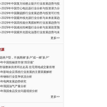
可行性报告
23-2029年中国复方桔梗止咳片行业发展趋势与投
力分析报告
23-2029年中国空心电抗器行业分析与投资潜力分
告
23-2029年中国聚硫醇行业发展趋势与投资可行性
23-2029年中国紫外线光源行业分析与未来发展趋
告
23-2029年中国高性能分离膜材料行业发展趋势与
前景预测报告
23-2029年中国感光性树脂行业分析与发展前景预
告
23-2029年中国紫外光固化油墨行业发展趋势与未
展趋势报告
更多>>
资源
选择户型，不挑两梯“多户”或一梯“多户”
19年中国投融资市场“四宗最”
市场整体供求环比走高 住宅用地成交量倍增
13年影响会议系统行业发展的主要因素解析
13年钢铁行业竞争状况分析
13年电网发展趋势研究
30年我国油气产量分析
13年我国食品安全问题现状分析
更多>>