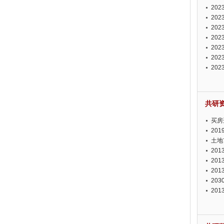
投资
20
资潜
20
析报
20
报告
20
势报
20
发展
20
测报
20
来发
共研
买房
20
土地
20
20
20
20
20