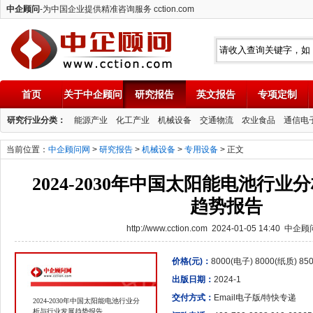
中企顾问
-为中国企业提供精准咨询服务 cction.com
首页
关于中企顾问
研究报告
英文报告
专项定制
中企顾问
研究行业分类：
能源产业
化工产业
机械设备
交通物流
农业食品
通信电
当前位置：
中企顾问网
>
研究报告
>
机械设备
>
专用设备
> 正文
2024-2030年中国太阳能电池行
趋势报告
http://www.cction.com 2024-01-05 14:40 中企
价格(元)：
8000(电子) 8000(纸质) 8
出版日期：
2024-1
交付方式：
Email电子版/特快专递
2024-2030年中国太阳能电池行业分
析与行业发展趋势报告