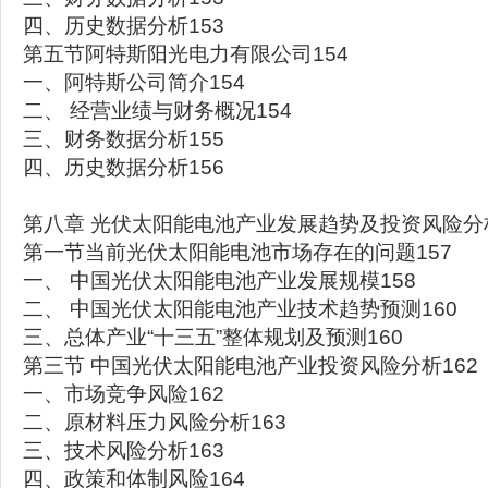
四、历史数据分析153
第五节阿特斯阳光电力有限公司154
一、阿特斯公司简介154
二、 经营业绩与财务概况154
三、财务数据分析155
四、历史数据分析156
第八章 光伏太阳能电池产业发展趋势及投资风险分析
第一节当前光伏太阳能电池市场存在的问题157
一、 中国光伏太阳能电池产业发展规模158
二、 中国光伏太阳能电池产业技术趋势预测160
三、总体产业“十三五”整体规划及预测160
第三节 中国光伏太阳能电池产业投资风险分析162
一、市场竞争风险162
二、原材料压力风险分析163
三、技术风险分析163
四、政策和体制风险164