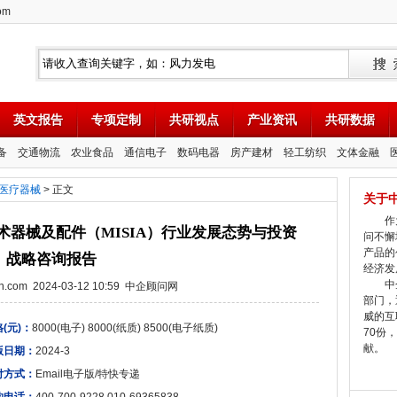
om
英文报告
专项定制
共研视点
产业资讯
共研数据
备
交通物流
农业食品
通信电子
数码电器
房产建材
轻工纺织
文体金融
医疗器械
> 正文
关于
作为
科手术器械及配件（MISIA）行业发展态势与投资
问不懈
产品的
战略咨询报告
经济发
中企
tion.com 2024-03-12 10:59 中企顾问网
部门，
威的互
(元)：
8000(电子) 8000(纸质) 8500(电子纸质)
70份
献。
版日期：
2024-3
付方式：
Email电子版/特快专递