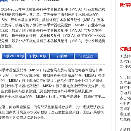
购电话：
400-700-9228 010-69365838
微信
2024-2030年中国微创外科手术器械及配件（MISIA）行业发展态势
投资战略咨询报告，共九章。首先介绍了微创外科手术器械及配件
MISIA）行业市场发展环境、微创外科手术器械及配件（MISIA）整体
行态势等，接着分析了微创外科手术器械及配件（MISIA）行业市场运
的现状，然后介绍了微创外科手术器械及配件（MISIA）市场竞争格
。随后，报告对微创外科手术器械及配件（MISIA）做了重点企业经营
况分析，最后分析了微创外科手术器械及配件（MISIA）行业发展趋势
投资预测。
订购
下载WORD版
下载PDF版
订购单
订购流程
⒈选择
① 按
② 按
外科手术器械及配件（MISIA）行业发展态势与投资战略咨询报告》共
SIA）行业市场发展环境、微创外科手术器械及配件（MISIA）整体
⒉订购
件（MISIA）行业市场运行的现状，然后介绍了微创外科手术器械
① 电
对微创外科手术器械及配件（MISIA）做了重点企业经营状况分析，最
拔打中企
）行业发展趋势与投资预测。您若想对微创外科手术器械及配件
② 在
创外科手术器械及配件（MISIA）行业，本报告是您不可或缺的重要工
点击“
小时内
总署，问卷调查数据，商务部采集数据等数据库。其中宏观经济数据
③ 邮
来自国家统计局及市场调研数据，企业数据主要来自于国统计局规模
发送邮
要来自于各类市场监测数据库。
您取得
⒊签订