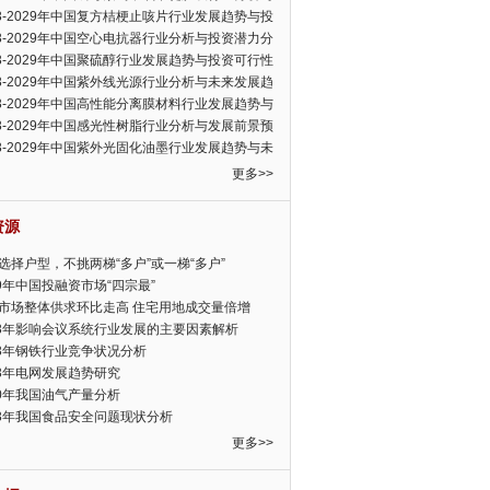
可行性报告
23-2029年中国复方桔梗止咳片行业发展趋势与投
力分析报告
23-2029年中国空心电抗器行业分析与投资潜力分
告
23-2029年中国聚硫醇行业发展趋势与投资可行性
23-2029年中国紫外线光源行业分析与未来发展趋
告
23-2029年中国高性能分离膜材料行业发展趋势与
前景预测报告
23-2029年中国感光性树脂行业分析与发展前景预
告
23-2029年中国紫外光固化油墨行业发展趋势与未
展趋势报告
更多>>
资源
选择户型，不挑两梯“多户”或一梯“多户”
19年中国投融资市场“四宗最”
市场整体供求环比走高 住宅用地成交量倍增
13年影响会议系统行业发展的主要因素解析
13年钢铁行业竞争状况分析
13年电网发展趋势研究
30年我国油气产量分析
13年我国食品安全问题现状分析
更多>>