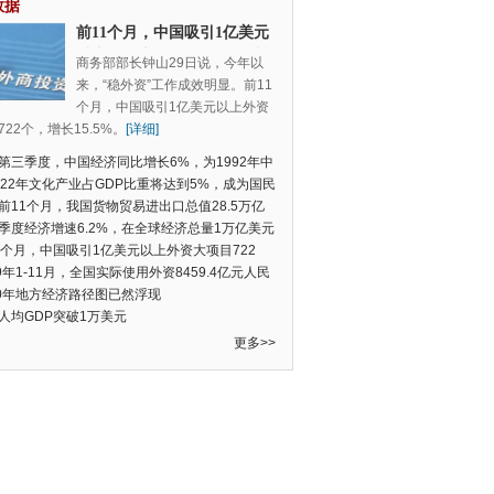
数据
前11个月，中国吸引1亿美元
以上外资大项目722个，增长
商务部部长钟山29日说，今年以
15.5%
来，“稳外资”工作成效明显。前11
个月，中国吸引1亿美元以上外资
22个，增长15.5%。
[详细]
第三季度，中国经济同比增长6%，为1992年中
季度数据以来的新低
022年文化产业占GDP比重将达到5%，成为国民
支柱产业
前11个月，我国货物贸易进出口总值28.5万亿
民币，比去年同期增长2.4%
季度经济增速6.2%，在全球经济总量1万亿美元
的经济体中增速最快
1个月，中国吸引1亿美元以上外资大项目722
增长15.5%
19年1-11月，全国实际使用外资8459.4亿元人民
同比增长6.0%
20年地方经济路径图已然浮现
人均GDP突破1万美元
更多>>