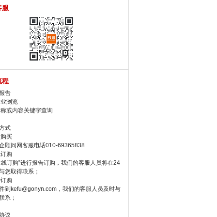
客服
流程
报告
行业浏览
名称或内容关键字查询
方式
话购买
顾问网客服电话010-69365838
线订购
在线订购”进行报告订购，我们的客服人员将在24
与您取得联系；
件订购
件到kefu@gonyn.com，我们的客服人员及时与
联系；
协议