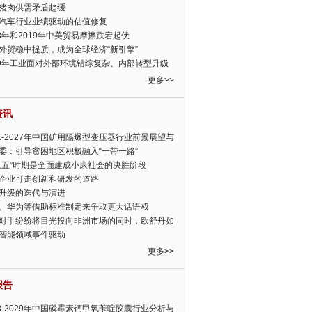
猪肉供需矛盾趋缓
汽车行业业绩驱动的估值修复
18年和2019年中美贸易摩擦跌宕起伏
外贸稳中提质，成为全球经济“新引擎”
19年工业面对外部环境错综复杂、内部转型升级
眉睫
更多>>
资讯
21-2027年中国矿用隔爆型变压器行业前景展望与
前景预测报告
委：引导贫困地区积极融入“一带一路”
三五”时期是全面建成小康社会的决胜阶段
企业可走创新和研发的道路
升级的迭代与演进
、华为等借助标准制定来争取更大话语权
对手纷纷将目光投向非洲市场的同时，欧舒丹如
定，难道就真的不怕丧失先机吗?
智能领域事件驱动
更多>>
报告
23-2029年中国磷霉素钙甲氧苄啶胶囊行业分析与