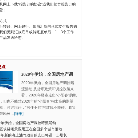
从网上下载“报告订购协议”或我们邮寄报告订购
您；
方式
行转账、网上银行、邮局汇款的形式支付报告购
我们见到汇款底单或转账底单后，1－3个工作
产品发送给您;
视点
2020年伊始，全国房地产调
控暗流涌动
2020年伊始，全国房地产调控暗
流涌动,从货币政策和调控政策来
看，2020年楼市走出“小阳春”的概
，但也不能对2020年的“小阳春”抱太高的期望
竟，时过境迁，“房住不炒”的红线不能碰。政策
鼓励长
…
[详细]
20年伊始，全国房地产调控暗流涌动
区块链场景应用正在全国多个城市落地
20年新的海上油气项目的支出将进一步增长