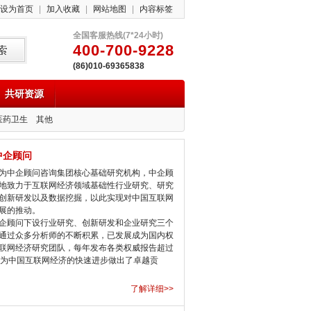
设为首页
|
加入收藏
|
网站地图
|
内容标签
全国客服热线(7*24小时)
400-700-9228
(86)010-69365838
共研资源
医药卫生
其他
中企顾问
中企顾问咨询集团核心基础研究机构，中企顾
地致力于互联网经济领域基础性行业研究、研究
创新研发以及数据挖掘，以此实现对中国互联网
展的推动。
顾问下设行业研究、创新研发和企业研究三个
通过众多分析师的不断积累，已发展成为国内权
联网经济研究团队，每年发布各类权威报告超过
，为中国互联网经济的快速进步做出了卓越贡
了解详细>>