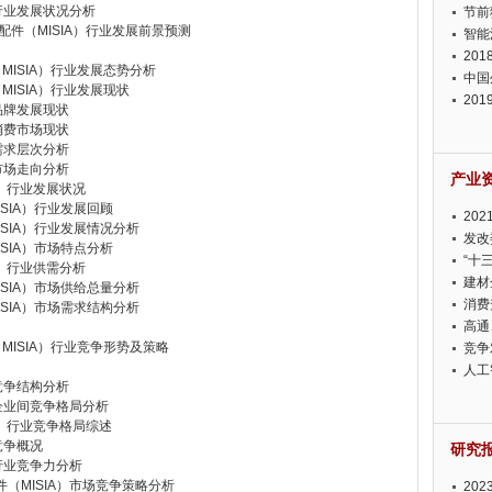
行业发展状况分析
节前
及配件（MISIA）行业发展前景预测
智能
20
MISIA）行业发展态势分析
中国
MISIA）行业发展现状
20
品牌发展现状
迫在
消费市场现状
需求层次分析
市场走向分析
产业
A）行业发展状况
SIA）行业发展回顾
20
SIA）行业发展情况分析
投资
发改
SIA）市场特点分析
“十
A）行业供需分析
建材
SIA）市场供给总量分析
消费
SIA）市场需求结构分析
高通
MISIA）行业竞争形势及策略
竞争
此淡
人工
竞争结构分析
企业间竞争格局分析
A）行业竞争格局综述
竞争概况
研究
行业竞争力分析
件（MISIA）市场竞争策略分析
20