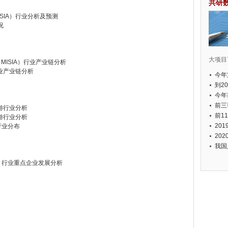
共研
SIA）行业分析及预测
况
大项目7
MISIA）行业产业链分析
行业产业链分析
今年
国有
到2
经济
今年
元人
前三
上游行业分析
以上
前1
下游行业分析
个，
20
行业分布
币，
20
我国
A）行业重点企业发展分析