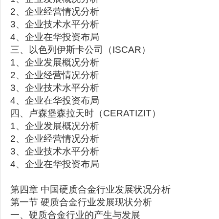
2、企业经营情况分析
3、企业技术水平分析
4、企业在华投资布局
三、以色列伊斯卡公司（ISCAR）
1、企业发展概况分析
2、企业经营情况分析
3、企业技术水平分析
4、企业在华投资布局
四、卢森堡森拉天时（CERATIZIT）
1、企业发展概况分析
2、企业经营情况分析
3、企业技术水平分析
4、企业在华投资布局
第四章 中国硬质合金行业发展状况分析
第一节 硬质合金行业发展现状分析
一、硬质合金行业的产生与发展