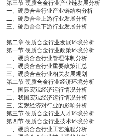
第三节 硬质合金行业产业链发展分析
一、硬质合金行业产业链结构分析
二、硬质合金上游行业发展分析
三、硬质合金下游行业发展分析
第二章 硬质合金行业发展环境分析
第一节 硬质合金行业政策环境分析
一、硬质合金行业管理体制分析
二、硬质合金行业重要政策汇总
三、硬质合金行业相关发展规划
第二节 硬质合金行业经济环境分析
一、国际宏观经济运行情况分析
二、我国宏观经济运行情况分析
三、宏观经济对行业的影响分析
第三节 硬质合金行业人才环境分析
第四节 硬质合金行业技术环境分析
一、硬质合金行业工艺流程分析