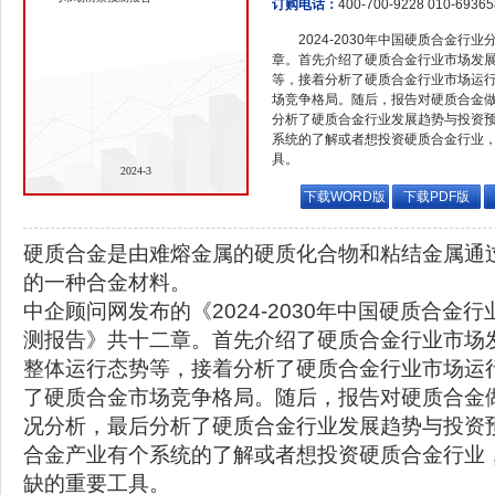
订购电话：
400-700-9228 010-6936
2024-2030年中国硬质合金
章。首先介绍了硬质合金行业市场发
等，接着分析了硬质合金行业市场运
场竞争格局。随后，报告对硬质合金
分析了硬质合金行业发展趋势与投资
系统的了解或者想投资硬质合金行业
具。
2024-3
下载WORD版
下载PDF版
硬质合金是由难熔金属的硬质化合物和粘结金属通
的一种合金材料。
中企顾问网发布的《2024-2030年中国硬质合金
测报告》共十二章。首先介绍了硬质合金行业市场
整体运行态势等，接着分析了硬质合金行业市场运
了硬质合金市场竞争格局。随后，报告对硬质合金
况分析，最后分析了硬质合金行业发展趋势与投资
合金产业有个系统的了解或者想投资硬质合金行业
缺的重要工具。