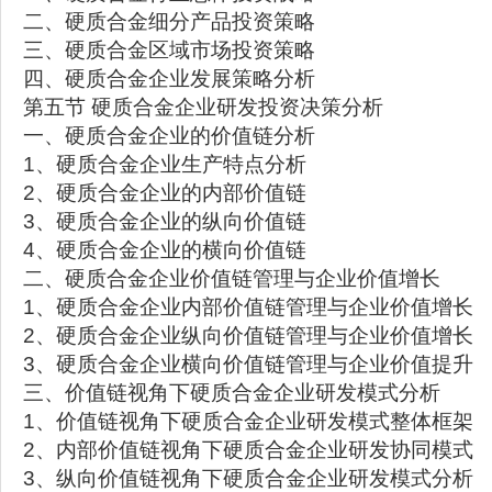
二、硬质合金细分产品投资策略
三、硬质合金区域市场投资策略
四、硬质合金企业发展策略分析
第五节 硬质合金企业研发投资决策分析
一、硬质合金企业的价值链分析
1、硬质合金企业生产特点分析
2、硬质合金企业的内部价值链
3、硬质合金企业的纵向价值链
4、硬质合金企业的横向价值链
二、硬质合金企业价值链管理与企业价值增长
1、硬质合金企业内部价值链管理与企业价值增长
2、硬质合金企业纵向价值链管理与企业价值增长
3、硬质合金企业横向价值链管理与企业价值提升
三、价值链视角下硬质合金企业研发模式分析
1、价值链视角下硬质合金企业研发模式整体框架
2、内部价值链视角下硬质合金企业研发协同模式
3、纵向价值链视角下硬质合金企业研发模式分析