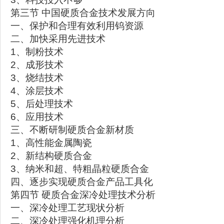
第三节 中国硬质合金技术发展方向
一、保护和合理有效利用钨资源
二、加快采用先进技术
1、制粉技术
2、成形技术
3、烧结技术
4、涂层技术
5、后处理技术
6、应用技术
三、不断研制硬质合金新材质
1、高性能金属陶瓷
2、新结构硬质合金
3、纳米和超、特粗晶粒硬质合金
四、逐步实现硬质合金产品工具化
第四节 硬质合金深冷处理技术分析
一、深冷处理工艺现状分析
二、深冷处理强化机理分析