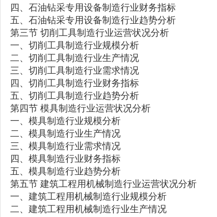
四、石油钻采专用设备制造行业财务指标
五、石油钻采专用设备制造行业趋势分析
第三节 切削工具制造行业运营状况分析
一、切削工具制造行业规模分析
二、切削工具制造行业生产情况
三、切削工具制造行业需求情况
四、切削工具制造行业财务指标
五、切削工具制造行业趋势分析
第四节 模具制造行业运营状况分析
一、模具制造行业规模分析
二、模具制造行业生产情况
三、模具制造行业需求情况
四、模具制造行业财务指标
五、模具制造行业趋势分析
第五节 建筑工程用机械制造行业运营状况分析
一、建筑工程用机械制造行业规模分析
二、建筑工程用机械制造行业生产情况