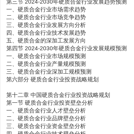
第三节 2024-2030年硬质合金行业发展趋势预测
一、硬质合金行业市场需求趋势
二、硬质合金行业市场竞争趋势
三、硬质合金行业发展方向分析
四、硬质合金行业技术发展趋势
五、硬质合金的深加工发展方向
第四节 2024-2030年硬质合金行业发展规模预测
一、硬质合金行业市场规模预测
二、硬质合金行业产量规模预测
三、硬质合金行业深加工规模预测
第六部分 硬质合金行业投资战略规划
第十二章 中国硬质合金行业投资战略规划
第一节 硬质合金行业投资壁垒分析
一、硬质合金行业人才壁垒分析
二、硬质合金行业品牌壁垒分析
三、硬质合金行业资金壁垒分析
四、硬质合金行业技术壁垒分析