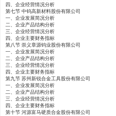
四、企业经营情况分析
第七节 中钨高新材料股份有限公司
一、企业发展简况分析
二、企业产品结构分析
三、企业经营情况分析
四、企业主要财务指标
第八节 崇义章源钨业股份有限公司
一、企业发展简况分析
二、企业产品结构分析
三、企业经营情况分析
四、企业主要财务指标
第九节 苏州新锐合金工具股份有限公司
一、企业发展简况分析
二、企业产品结构分析
三、企业经营情况分析
四、企业主要财务指标
第十节 河源富马硬质合金股份有限公司