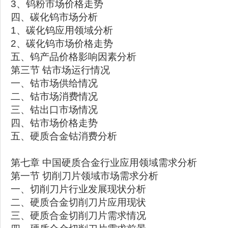
3、钨粉市场价格走势
四、碳化钨市场分析
1、碳化钨应用领域分析
2、碳化钨市场价格走势
五、钨产品价格影响因素分析
第三节 钴市场运行情况
一、钴市场供给情况
二、钴市场消费情况
三、钴出口市场情况
四、钴市场价格走势
五、硬质合金钴消费分析
第七章 中国硬质合金行业应用领域需求分析
第一节 切削刀片领域市场需求分析
一、切削刀片行业发展现状分析
二、硬质合金切削刀片应用现状
三、硬质合金切削刀片需求情况