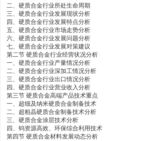
二、硬质合金行业所处生命周期
三、硬质合金行业发展现状分析
四、硬质合金行业发展特点分析
五、硬质合金行业市场走势分析
六、硬质合金行业发展问题分析
七、硬质合金行业发展对策建议
第二节 硬质合金行业经营状况分析
一、硬质合金行业产量情况分析
二、硬质合金行业深加工情况分析
三、硬质合金行业出口情况分析
四、硬质合金行业营业收入分析
第三节 硬质合金高端产品技术重点
一、超细及纳米硬质合金制备技术
二、超粗晶硬质合金制备技术分析
三、硬质合金涂层技术分析
四、钨资源高效、环保综合利用技术
第四节 硬质合金材料发展动态分析