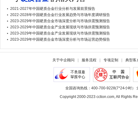
2021-2027年中国硬质合金行业分析与发展前景报告
2022-2028年中国硬质合金行业发展趋势与市场年度调研报告
2023-2029年中国硬质合金市场深度分析与市场供需预测报告
2023-2029年中国硬质合金产业发展现状与市场供需预测报告
2023-2029年中国硬质合金产业发展现状与市场供需预测报告
2023-2029年中国硬质合金市场深度分析与市场运营趋势报告
关于中企顾问
|
服务流程
|
专项定制
|
典型客
全国咨询热线：400-700-9228(7*24小时） 
Copyright 2000-2023 cction.com, All Rig