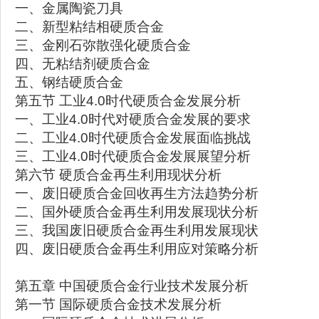
一、金属陶瓷刀具
二、新型粘结相硬质合金
三、金刚石弥散强化硬质合金
四、无粘结剂硬质合金
五、钢结硬质合金
第五节 工业4.0时代硬质合金发展分析
一、工业4.0时代对硬质合金发展的要求
二、工业4.0时代硬质合金发展面临挑战
三、工业4.0时代硬质合金发展展望分析
第六节 硬质合金再生利用现状分析
一、废旧硬质合金回收再生方法趋势分析
二、国外硬质合金再生利用发展现状分析
三、我国废旧硬质合金再生利用发展现状
四、废旧硬质合金再生利用应对策略分析
第五章 中国硬质合金行业技术发展分析
第一节 国际硬质合金技术发展分析