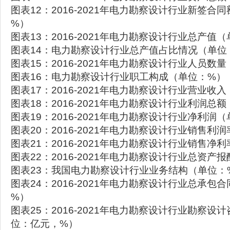
图表12：2016-2021年电力勘察设计行业新签合
%）
图表13：2016-2021年电力勘察设计行业总产值
图表14：电力勘察设计行业总产值占比情况（单位
图表15：2016-2021年电力勘察设计行业人员数
图表16：电力勘察设计行业职工构成（单位：%）
图表17：2016-2021年电力勘察设计行业营业收
图表18：2016-2021年电力勘察设计行业利润总
图表19：2016-2021年电力勘察设计行业净利润
图表20：2016-2021年电力勘察设计行业销售利
图表21：2016-2021年电力勘察设计行业销售净
图表22：2016-2021年电力勘察设计行业总资产
图表23：我国电力勘察设计行业业务结构（单位：
图表24：2016-2021年电力勘察设计行业总承包
%）
图表25：2016-2021年电力勘察设计行业勘察设
位：亿元，%）