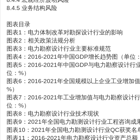
8.4.5 业务结构风险
图表目录
图表1：电力体制改革对勘探设计行业的影响
图表2：相关政策法规分析
图表3：电力勘察设计行业主要标准规范
图表4：2016-2021年中国GDP增长趋势图（单位
图表5：2016-2021年中国GDP与电力勘察设计
位：%）
图表6：2016-2021年全国规模以上企业工业增
%）
图表7：2016-2021年工业增加值与电力勘察设
位：%）
图表8：电力勘察设计行业技术现状
图表9：2021年全国电力勘测设计行业工程咨询成
图表10：2021年全国电力勘测设计行业QC获奖名
图表11：2016-2021年电力勘察设计行业资产总