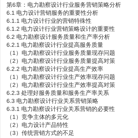
第6章：电力勘察设计行业服务营销策略分析
6.1 电力设计营销服务的重要性分析
6.1.1 电力设计行业的营销特殊性
6.1.2 电力设计行业营销策略设计的重要性
6.2 电力勘察设计服务质量和生产率分析
6.2.1 电力勘察设计行业提高服务质量
（1）电力勘察设计行业服务质量现存问题
（2）电力勘察设计行业服务质量提高对策
6.2.2 电力勘察设计行业提高生产效率
（1）电力勘察设计行业生产效率现存问题
（2）电力勘察设计行业生产效率提高对策
6.2.3 处理好服务质量和服务生产率关系
6.3 电力勘察设计行业关系营销策略
6.3.1 电力勘察设计行业关系营销的必要性
（1）竞争主体的多元化
（2）电力设计产品特性
（3）传统营销方式的不足