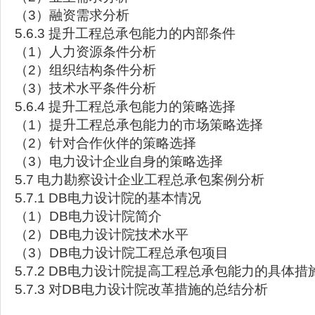
（3）融资需求分析
5.6.3 提升工程总承包能力的内部条件
（1）人力资源条件分析
（2）组织结构条件分析
（3）技术水平条件分析
5.6.4 提升工程总承包能力的策略选择
（1）提升工程总承包能力的市场策略选择
（2）针对合作伙伴的策略选择
（3）电力设计企业自身的策略选择
5.7 电力勘察设计企业工程总承包案例分析
5.7.1 DB电力设计院的基本情况
（1）DB电力设计院简介
（2）DB电力设计院技术水平
（3）DB电力设计院工程总承包项目
5.7.2 DB电力设计院提高工程总承包能力的具体措
5.7.3 对DB电力设计院改革措施的总结分析