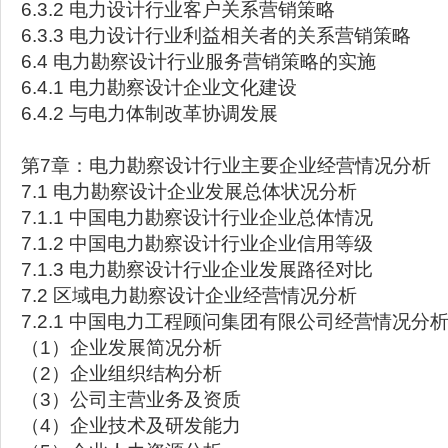
6.3.2 电力设计行业客户关系营销策略
6.3.3 电力设计行业利益相关者的关系营销策略
6.4 电力勘察设计行业服务营销策略的实施
6.4.1 电力勘察设计企业文化建设
6.4.2 与电力体制改革协调发展
第7章：电力勘察设计行业主要企业经营情况分析
7.1 电力勘察设计企业发展总体状况分析
7.1.1 中国电力勘察设计行业企业总体情况
7.1.2 中国电力勘察设计行业企业信用等级
7.1.3 电力勘察设计行业企业发展路径对比
7.2 区域电力勘察设计企业经营情况分析
7.2.1 中国电力工程顾问集团有限公司经营情况分
（1）企业发展简况分析
（2）企业组织结构分析
（3）公司主营业务及资质
（4）企业技术及研发能力