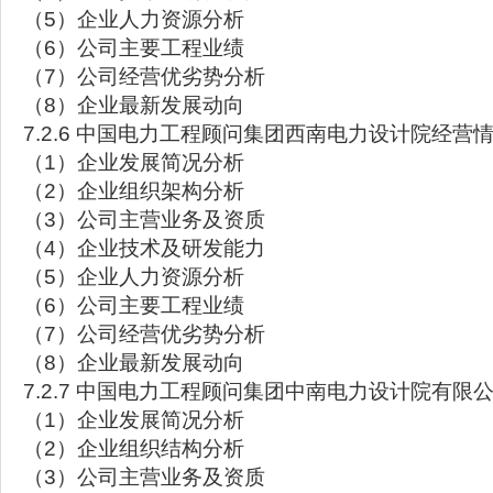
（5）企业人力资源分析
（6）公司主要工程业绩
（7）公司经营优劣势分析
（8）企业最新发展动向
7.2.6 中国电力工程顾问集团西南电力设计院经营
（1）企业发展简况分析
（2）企业组织架构分析
（3）公司主营业务及资质
（4）企业技术及研发能力
（5）企业人力资源分析
（6）公司主要工程业绩
（7）公司经营优劣势分析
（8）企业最新发展动向
7.2.7 中国电力工程顾问集团中南电力设计院有限
（1）企业发展简况分析
（2）企业组织结构分析
（3）公司主营业务及资质