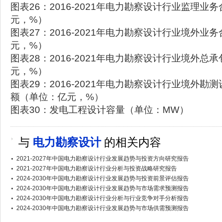
图表26：2016-2021年电力勘察设计行业监理业
元，%）
图表27：2016-2021年电力勘察设计行业境外业
元，%）
图表28：2016-2021年电力勘察设计行业境外总
元，%）
图表29：2016-2021年电力勘察设计行业境外勘
额（单位：亿元，%）
图表30：发电工程设计容量（单位：MW）
与
电力勘察设计
的相关内容
2021-2027年中国电力勘察设计行业发展趋势与投资方向研究报告
2021-2027年中国电力勘察设计行业分析与投资战略研究报告
2024-2030年中国电力勘察设计行业发展趋势与投资前景评估报告
2024-2030年中国电力勘察设计行业发展趋势与市场需求预测报告
2024-2030年中国电力勘察设计行业分析与行业竞争对手分析报告
2024-2030年中国电力勘察设计行业发展趋势与市场供需预测报告