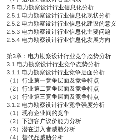
2.5 电力勘察设计行业信息化分析
2.5.1 电力勘察设计行业信息化现状分析
2.5.2 电力勘察设计行业信息化建设的意义
2.5.3 电力勘察设计行业信息化主要问题
2.5.4 电力勘察设计行业信息化发展方向
第3章：电力勘察设计行业竞争态势分析
3.1 电力勘察设计行业竞争态势分析
3.1.1 电力勘察设计行业竞争层面分析
（1）行业第一竞争层面及竞争特点
（2）行业第二竞争层面及竞争特点
（3）行业第三竞争层面及竞争特点
3.1.2 电力勘察设计行业竞争强度分析
（1）现有企业间的竞争
（2）下游客户议价能力分析
（3）潜在进入者威胁分析
（4）替代品威胁分析