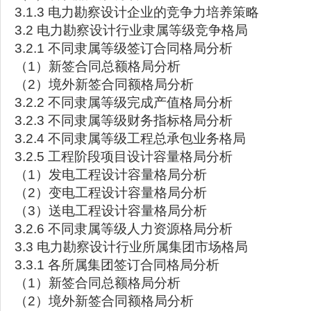
3.1.3 电力勘察设计企业的竞争力培养策略
3.2 电力勘察设计行业隶属等级竞争格局
3.2.1 不同隶属等级签订合同格局分析
（1）新签合同总额格局分析
（2）境外新签合同额格局分析
3.2.2 不同隶属等级完成产值格局分析
3.2.3 不同隶属等级财务指标格局分析
3.2.4 不同隶属等级工程总承包业务格局
3.2.5 工程阶段项目设计容量格局分析
（1）发电工程设计容量格局分析
（2）变电工程设计容量格局分析
（3）送电工程设计容量格局分析
3.2.6 不同隶属等级人力资源格局分析
3.3 电力勘察设计行业所属集团市场格局
3.3.1 各所属集团签订合同格局分析
（1）新签合同总额格局分析
（2）境外新签合同额格局分析