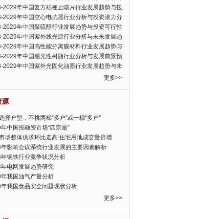
可行性报告
23-2029年中国复方桔梗止咳片行业发展趋势与投
力分析报告
23-2029年中国空心电抗器行业分析与投资潜力分
告
23-2029年中国聚硫醇行业发展趋势与投资可行性
23-2029年中国紫外线光源行业分析与未来发展趋
告
23-2029年中国高性能分离膜材料行业发展趋势与
前景预测报告
23-2029年中国感光性树脂行业分析与发展前景预
告
23-2029年中国紫外光固化油墨行业发展趋势与未
展趋势报告
更多>>
资源
选择户型，不挑两梯“多户”或一梯“多户”
19年中国投融资市场“四宗最”
市场整体供求环比走高 住宅用地成交量倍增
13年影响会议系统行业发展的主要因素解析
13年钢铁行业竞争状况分析
13年电网发展趋势研究
30年我国油气产量分析
13年我国食品安全问题现状分析
更多>>