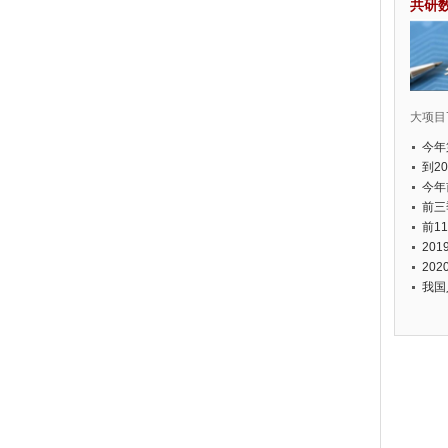
共研
大项目7
今年
国有
到2
经济
今年
元人
前三
以上
前1
个，
20
币，
20
我国