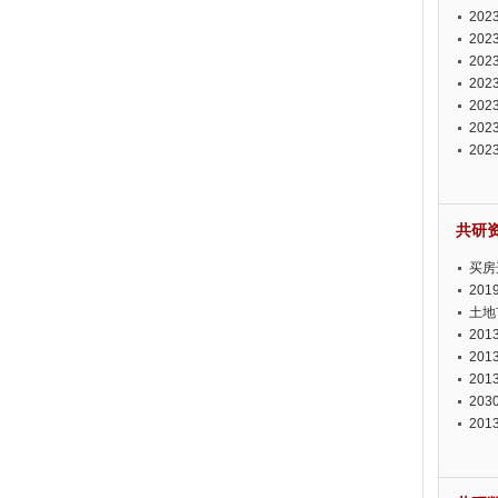
投资
20
资潜
20
析报
20
报告
20
势报
20
发展
20
测报
20
来发
共研
买房
20
土地
20
20
20
20
20