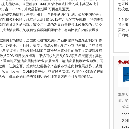
能和提高能效类。从已签发CDM项目估计年减排量的减排类型构成来
您可以
大，占35.84%，其次是新能源和可再生能源类。
协议给
认的碳交易机制，基本适用于世界各地的减排计划。虽然中国的甚至
性和各种风险，现在还无法判断2012年之后的市场规模，但是随着
⒋付款
愿性减排计划的出现，该交易市场的发展前景还是比较乐观的，碳交
通过银
，其清洁发展机制项目也会跟随国际形势，有着比较广阔的发展前
买款，
日内将
搜集的市场数据，全面而准确地为您从产业的整体高度来架构分析体
式、必要性、可行性、效益；清洁发展机制产业管理体制；全球清洁
业发展状况；清洁发展机制项目基准线与额外性的确定；新能源和可
效类CDM项目发展情况；甲烷回收利用类CDM项目发展情况；其他
例；重点地区清洁发展机制产业发展情况；清洁发展机制产业融资。同
共研
数据，让您全面、准确地把握整个产业的市场走向和发展趋势，从而
、项目开发商、CDM服务中心、指定经营实体、投资企业准确了解清
机会，做出正确经营决策和明确企业发展方向不可多得的精品。
率很大
值。毕
一定会
20
各种
20