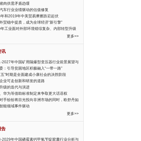
猪肉供需矛盾趋缓
汽车行业业绩驱动的估值修复
18年和2019年中美贸易摩擦跌宕起伏
外贸稳中提质，成为全球经济“新引擎”
19年工业面对外部环境错综复杂、内部转型升级
眉睫
更多>>
资讯
21-2027年中国矿用隔爆型变压器行业前景展望与
前景预测报告
委：引导贫困地区积极融入“一带一路”
三五”时期是全面建成小康社会的决胜阶段
企业可走创新和研发的道路
升级的迭代与演进
、华为等借助标准制定来争取更大话语权
对手纷纷将目光投向非洲市场的同时，欧舒丹如
定，难道就真的不怕丧失先机吗?
智能领域事件驱动
更多>>
报告
23-2029年中国磷霉素钙甲氧苄啶胶囊行业分析与