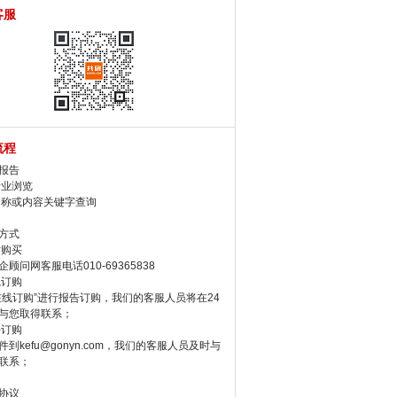
客服
流程
报告
行业浏览
名称或内容关键字查询
方式
话购买
顾问网客服电话010-69365838
线订购
在线订购”进行报告订购，我们的客服人员将在24
与您取得联系；
件订购
件到kefu@gonyn.com，我们的客服人员及时与
联系；
协议