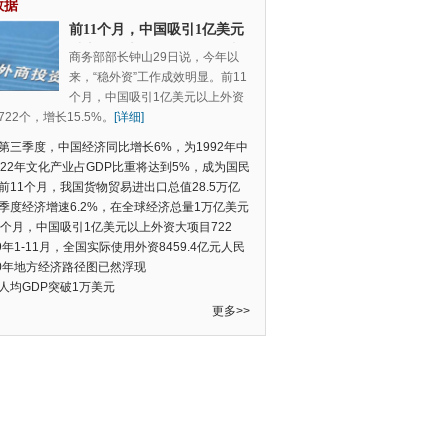
数据
前11个月，中国吸引1亿美元
以上外资大项目722个，增长
商务部部长钟山29日说，今年以
15.5%
来，“稳外资”工作成效明显。前11
个月，中国吸引1亿美元以上外资
22个，增长15.5%。
[详细]
第三季度，中国经济同比增长6%，为1992年中
季度数据以来的新低
022年文化产业占GDP比重将达到5%，成为国民
支柱产业
前11个月，我国货物贸易进出口总值28.5万亿
民币，比去年同期增长2.4%
季度经济增速6.2%，在全球经济总量1万亿美元
的经济体中增速最快
1个月，中国吸引1亿美元以上外资大项目722
增长15.5%
19年1-11月，全国实际使用外资8459.4亿元人民
同比增长6.0%
20年地方经济路径图已然浮现
人均GDP突破1万美元
更多>>