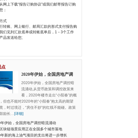
从网上下载“报告订购协议”或我们邮寄报告订购
您；
方式
行转账、网上银行、邮局汇款的形式支付报告购
我们见到汇款底单或转账底单后，1－3个工作
产品发送给您;
视点
2020年伊始，全国房地产调
控暗流涌动
2020年伊始，全国房地产调控暗
流涌动,从货币政策和调控政策来
看，2020年楼市走出“小阳春”的概
，但也不能对2020年的“小阳春”抱太高的期望
竟，时过境迁，“房住不炒”的红线不能碰。政策
鼓励长
…
[详细]
20年伊始，全国房地产调控暗流涌动
区块链场景应用正在全国多个城市落地
20年新的海上油气项目的支出将进一步增长