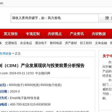
om
英文报告
专项定制
共研视点
产业资讯
共研数据
备
交通物流
农业食品
通信电子
数码电器
房产建材
轻工纺织
文体金融
专用设备
> 正文
关于
作为
展机制（CDM）产业发展现状与投资前景分析报告
问不懈
产品的
tion.com 2024-03-21 13:53 中企顾问网
经济发
中企
部门，
(元)：
8000(电子) 8000(纸质) 8500(电子纸质)
威的互
版日期：
2024-3
70份
付方式：
Email电子版/特快专递
献。
购电话：
400-700-9228 010-69365838