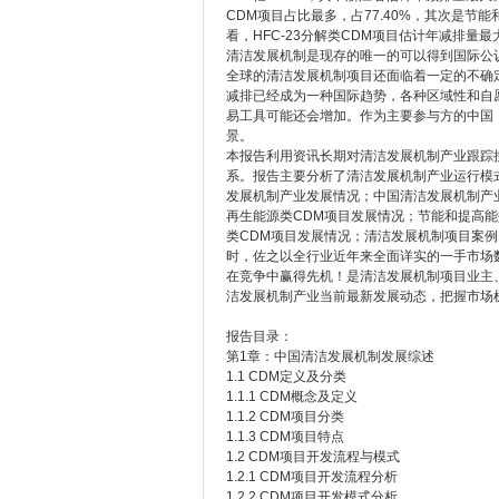
CDM项目占比最多，占77.40%，其次是节
看，HFC-23分解类CDM项目估计年减排量最
清洁发展机制是现存的唯一的可以得到国际公
全球的清洁发展机制项目还面临着一定的不确定
减排已经成为一种国际趋势，各种区域性和自
易工具可能还会增加。作为主要参与方的中国
景。
本报告利用资讯长期对清洁发展机制产业跟踪
系。报告主要分析了清洁发展机制产业运行模
发展机制产业发展情况；中国清洁发展机制产
再生能源类CDM项目发展情况；节能和提高能
类CDM项目发展情况；清洁发展机制项目案
时，佐之以全行业近年来全面详实的一手市场
在竞争中赢得先机！是清洁发展机制项目业主
洁发展机制产业当前最新发展动态，把握市场
报告目录：
第1章：中国清洁发展机制发展综述
1.1 CDM定义及分类
1.1.1 CDM概念及定义
1.1.2 CDM项目分类
1.1.3 CDM项目特点
1.2 CDM项目开发流程与模式
1.2.1 CDM项目开发流程分析
1.2.2 CDM项目开发模式分析