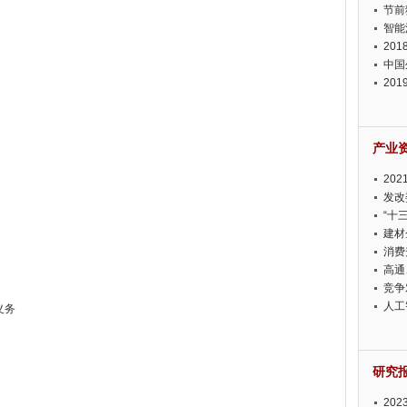
节前
智能
20
中国
20
迫在
产业
20
投资
发改
“十
建材
消费
高通
竞争
此淡
人工
义务
研究
20