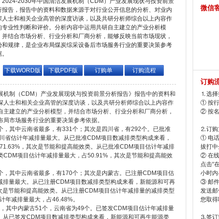
2024-2030年中国清洁发展机制（CDM）产业发展现状与投资前景
微信
析报告，报告中的资料和数据来源于对行业公开信息的分析、对业内
深人士和相关企业高管的深度访谈，以及共研分析师综合以上内容作
的专业性判断和评价。分析内容中运用共研自主建立的产业分析模
，并结合市场分析、行业分析和厂商分析，能够反映当前市场现状，
势和规律，是企业布局煤炭综采设备后市场服务行业的重要决策参考
据。
下载WORD版
下载PDF版
订购单
订购流程
订购
洁发展机制（CDM）产业发展现状与投资前景分析报告》报告中的资料和
⒈选择
深人士和相关企业高管的深度访谈，以及共研分析师综合以上内容作
① 按
自主建立的产业分析模型，并结合市场分析、行业分析和厂商分析，
② 按
布局市场服务行业的重要决策参考依据。
5个，其中云南省最多，有331个；其次是四川省，有292个。已批准
⒉订购
其中四川省估计年减排量最大。从已批准CDM项目数减排类型构成来看，
① 电
71.63%，其次是节能和提高能效类。从已批准CDM项目估计年减排
拔打中企
CDM项目估计年减排量最大，占50.91%，其次是节能和提高能效
② 在
点击“
03个，其中云南省最多，有170个；其次是内蒙古。已注册CDM项目估
小时内
计年减排量最大。从已注册CDM项目数减排类型构成来看，新能源和可再
③ 邮
，其次是节能和提高能效类。从已注册CDM项目估计年减排量的减排类型
发送邮
年减排量最大，占46.48%。
您取得
0个，其中内蒙古51个，云南省为49个。已签发CDM项目估计年减排量
最大。从已签发CDM项目数减排类型构成来看，新能源和可再生能源类
⒊签订