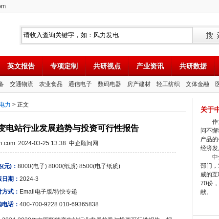
om
英文报告
专项定制
共研视点
产业资讯
共研数据
备
交通物流
农业食品
通信电子
数码电器
房产建材
轻工纺织
文体金融
电力
> 正文
关于
作为
国智能变电站行业发展趋势与投资可行性报告
问不懈
产品的
tion.com 2024-03-25 13:38 中企顾问网
经济发
中企
部门，
(元)：
8000(电子) 8000(纸质) 8500(电子纸质)
威的互
版日期：
2024-3
70份
付方式：
Email电子版/特快专递
献。
购电话：
400-700-9228 010-69365838