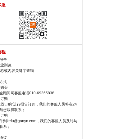
客服
流程
报告
行业浏览
名称或内容关键字查询
方式
话购买
顾问网客服电话010-69365838
线订购
在线订购”进行报告订购，我们的客服人员将在24
与您取得联系；
件订购
件到kefu@gonyn.com，我们的客服人员及时与
联系；
协议