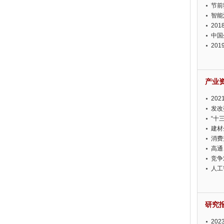
节前
智能
20
中国
20
迫在
产业
20
投资
发改
“十
建材
消费
高通
竞争
此淡
人工
研究
20