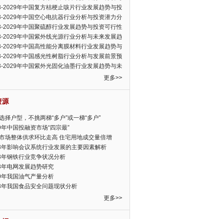
可行性报告
23-2029年中国复方桔梗止咳片行业发展趋势与投
力分析报告
23-2029年中国空心电抗器行业分析与投资潜力分
告
23-2029年中国聚硫醇行业发展趋势与投资可行性
23-2029年中国紫外线光源行业分析与未来发展趋
告
23-2029年中国高性能分离膜材料行业发展趋势与
前景预测报告
23-2029年中国感光性树脂行业分析与发展前景预
告
23-2029年中国紫外光固化油墨行业发展趋势与未
展趋势报告
更多>>
资源
选择户型，不挑两梯“多户”或一梯“多户”
19年中国投融资市场“四宗最”
市场整体供求环比走高 住宅用地成交量倍增
13年影响会议系统行业发展的主要因素解析
13年钢铁行业竞争状况分析
13年电网发展趋势研究
30年我国油气产量分析
13年我国食品安全问题现状分析
更多>>