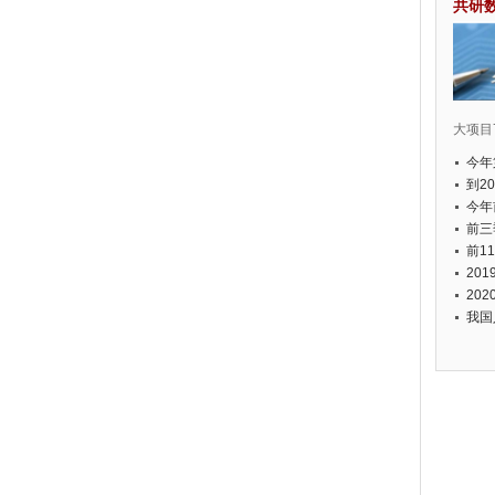
共研
大项目7
今年
国有
到2
经济
今年
元人
前三
以上
前1
个，
20
币，
20
我国