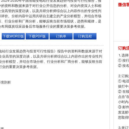
2024-2030年中国智能变电站行业发展趋势与投资可行性报告，报
微信
中的资料和数据来源于对行业公开信息的分析、对业内资深人士和相
企业高管的深度访谈，以及共研分析师综合以上内容作出的专业性判
和评价。分析内容中运用共研自主建立的产业分析模型，并结合市场
析、行业分析和厂商分析，能够反映当前市场现状，趋势和规律，是
业布局煤炭综采设备后市场服务行业的重要决策参考依据。
下载WORD版
下载PDF版
订购单
订购流程
订购
能变电站行业发展趋势与投资可行性报告》报告中的资料和数据来源于对
⒈选择
企业高管的深度访谈，以及共研分析师综合以上内容作出的专业性判
① 按
业分析模型，并结合市场分析、行业分析和厂商分析，能够反映当前
② 按
行业的重要决策参考依据。
⒉订购
① 电
环境剖析
拔打中企
② 在
点击“
小时内
③ 邮
发送邮
您取得
⒊签订