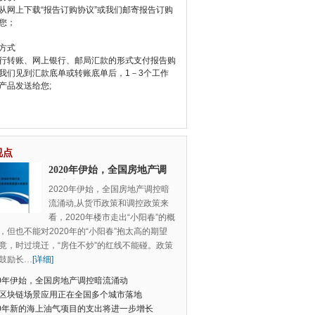
从网上下载“报告订购协议”或我们邮寄报告订购
您；
方式
行转账、网上银行、邮局汇款的形式支付报告购
我们见到汇款底单或转账底单后，1－3个工作
产品发送给您;
视点
2020年伊始，全国房地产调
控暗流涌动
2020年伊始，全国房地产调控暗
流涌动,从货币政策和调控政策来
看，2020年楼市走出“小阳春”的概
，但也不能对2020年的“小阳春”抱太高的期望
竟，时过境迁，“房住不炒”的红线不能碰。政策
鼓励长
…
[详细]
20年伊始，全国房地产调控暗流涌动
区块链场景应用正在全国多个城市落地
20年新的海上油气项目的支出将进一步增长