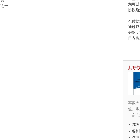
需要
您可以
节之一
协议给
⒋付款
通过银
买款，
日内将
共研
率很大
值。毕
一定会
20
各种
20