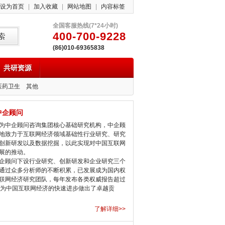
设为首页
|
加入收藏
|
网站地图
|
内容标签
全国客服热线(7*24小时)
400-700-9228
(86)010-69365838
共研资源
医药卫生
其他
中企顾问
中企顾问咨询集团核心基础研究机构，中企顾
地致力于互联网经济领域基础性行业研究、研究
创新研发以及数据挖掘，以此实现对中国互联网
展的推动。
顾问下设行业研究、创新研发和企业研究三个
通过众多分析师的不断积累，已发展成为国内权
联网经济研究团队，每年发布各类权威报告超过
，为中国互联网经济的快速进步做出了卓越贡
了解详细>>