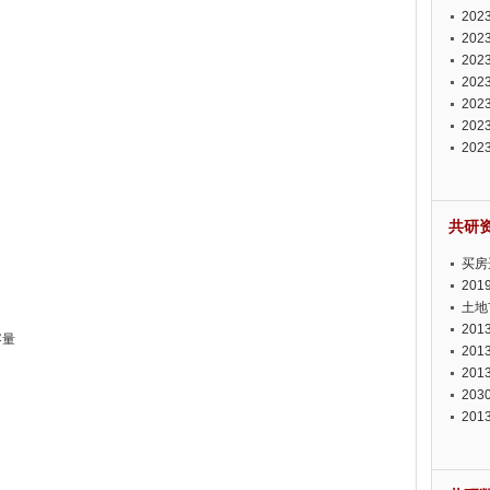
投资
20
资潜
20
析报
20
报告
20
势报
20
发展
20
测报
20
来发
共研
买房
20
土地
20
容量
20
20
20
20