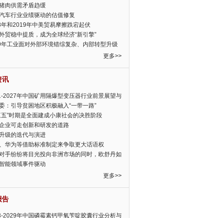
猪肉供需矛盾趋缓
汽车行业业绩驱动的估值修复
18年和2019年中美贸易摩擦跌宕起伏
外贸稳中提质，成为全球经济“新引擎”
19年工业面对外部环境错综复杂、内部转型升级
眉睫
更多>>
资讯
21-2027年中国矿用隔爆型变压器行业前景展望与
前景预测报告
委：引导贫困地区积极融入“一带一路”
三五”时期是全面建成小康社会的决胜阶段
企业可走创新和研发的道路
升级的迭代与演进
、华为等借助标准制定来争取更大话语权
对手纷纷将目光投向非洲市场的同时，欧舒丹如
定，难道就真的不怕丧失先机吗?
智能领域事件驱动
更多>>
报告
23-2029年中国磷霉素钙甲氧苄啶胶囊行业分析与