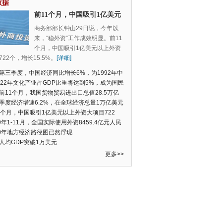
数据
前11个月，中国吸引1亿美元
以上外资大项目722个，增长
商务部部长钟山29日说，今年以
15.5%
来，“稳外资”工作成效明显。前11
个月，中国吸引1亿美元以上外资
22个，增长15.5%。
[详细]
第三季度，中国经济同比增长6%，为1992年中
季度数据以来的新低
022年文化产业占GDP比重将达到5%，成为国民
支柱产业
前11个月，我国货物贸易进出口总值28.5万亿
民币，比去年同期增长2.4%
季度经济增速6.2%，在全球经济总量1万亿美元
的经济体中增速最快
1个月，中国吸引1亿美元以上外资大项目722
增长15.5%
19年1-11月，全国实际使用外资8459.4亿元人民
同比增长6.0%
20年地方经济路径图已然浮现
人均GDP突破1万美元
更多>>