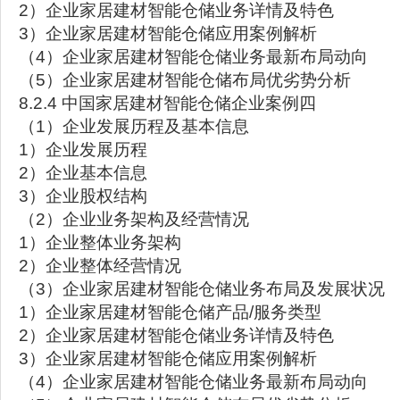
2）企业家居建材智能仓储业务详情及特色
3）企业家居建材智能仓储应用案例解析
（4）企业家居建材智能仓储业务最新布局动向
（5）企业家居建材智能仓储布局优劣势分析
8.2.4 中国家居建材智能仓储企业案例四
（1）企业发展历程及基本信息
1）企业发展历程
2）企业基本信息
3）企业股权结构
（2）企业业务架构及经营情况
1）企业整体业务架构
2）企业整体经营情况
（3）企业家居建材智能仓储业务布局及发展状况
1）企业家居建材智能仓储产品/服务类型
2）企业家居建材智能仓储业务详情及特色
3）企业家居建材智能仓储应用案例解析
（4）企业家居建材智能仓储业务最新布局动向