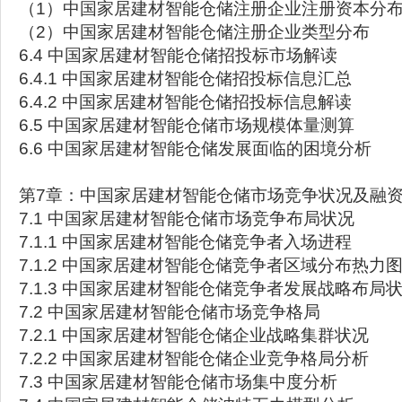
（1）中国家居建材智能仓储注册企业注册资本分
（2）中国家居建材智能仓储注册企业类型分布
6.4 中国家居建材智能仓储招投标市场解读
6.4.1 中国家居建材智能仓储招投标信息汇总
6.4.2 中国家居建材智能仓储招投标信息解读
6.5 中国家居建材智能仓储市场规模体量测算
6.6 中国家居建材智能仓储发展面临的困境分析
第7章：中国家居建材智能仓储市场竞争状况及融
7.1 中国家居建材智能仓储市场竞争布局状况
7.1.1 中国家居建材智能仓储竞争者入场进程
7.1.2 中国家居建材智能仓储竞争者区域分布热力
7.1.3 中国家居建材智能仓储竞争者发展战略布局
7.2 中国家居建材智能仓储市场竞争格局
7.2.1 中国家居建材智能仓储企业战略集群状况
7.2.2 中国家居建材智能仓储企业竞争格局分析
7.3 中国家居建材智能仓储市场集中度分析