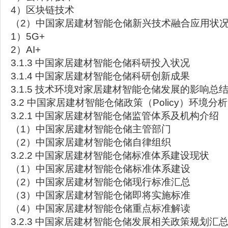
4）区块链技术
（2）中国家居建材智能仓储新兴技术融合应用状
1）5G+
2）AI+
3.1.3 中国家居建材智能仓储科研投入状况
3.1.4 中国家居建材智能仓储科研创新成果
3.1.5 技术环境对家居建材智能仓储发展的影响总
3.2 中国家居建材智能仓储政策（Policy）环境分析
3.2.1 中国家居建材智能仓储监管体系及机构介绍
（1）中国家居建材智能仓储主管部门
（2）中国家居建材智能仓储自律组织
3.2.2 中国家居建材智能仓储标准体系建设现状
（1）中国家居建材智能仓储标准体系建设
（2）中国家居建材智能仓储现行标准汇总
（3）中国家居建材智能仓储即将实施标准
（4）中国家居建材智能仓储重点标准解读
3.2.3 中国家居建材智能仓储发展相关政策规划汇