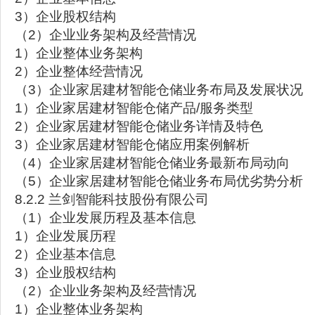
3）企业股权结构
（2）企业业务架构及经营情况
1）企业整体业务架构
2）企业整体经营情况
（3）企业家居建材智能仓储业务布局及发展状况
1）企业家居建材智能仓储产品/服务类型
2）企业家居建材智能仓储业务详情及特色
3）企业家居建材智能仓储应用案例解析
（4）企业家居建材智能仓储业务最新布局动向
（5）企业家居建材智能仓储业务布局优劣势分析
8.2.2 兰剑智能科技股份有限公司
（1）企业发展历程及基本信息
1）企业发展历程
2）企业基本信息
3）企业股权结构
（2）企业业务架构及经营情况
1）企业整体业务架构