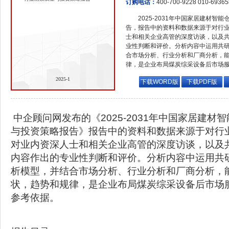
订购电话：
400-700-9228 010-6936
2025-2031年中国家居建材
告，报告中的资料和数据来源于对行
士和相关企业高管的深度访谈，以及
业性判断和评价。分析内容中运用共
合市场分析、行业分析和厂商分析，
律，是企业布局煤炭综采设备后市场
2025-1
下载WORD版
下载PDF版
中企顾问网发布的《2025-2031年中国家居建材
与投资策略报告》报告中的资料和数据来源于对行
对业内资深人士和相关企业高管的深度访谈，以及
内容作出的专业性判断和评价。分析内容中运用共
析模型，并结合市场分析、行业分析和厂商分析，
状，趋势和规律，是企业布局煤炭综采设备后市场
参考依据。