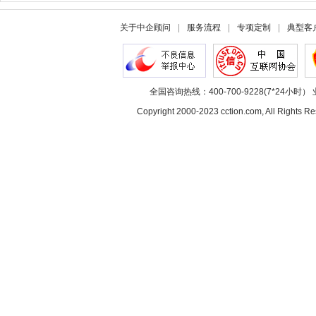
关于中企顾问
|
服务流程
|
专项定制
|
典型客
全国咨询热线：400-700-9228(7*24小时） 
Copyright 2000-2023 cction.com, All Rig