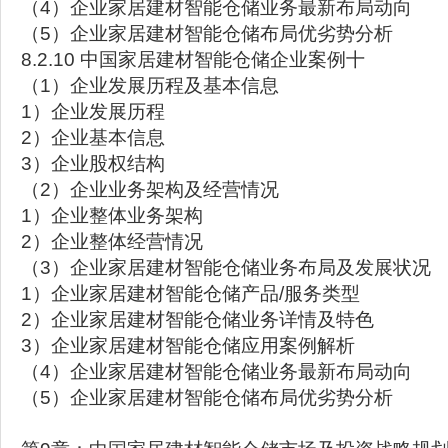
（4）企业家居建材智能仓储业务最新布局动向
（5）企业家居建材智能仓储布局优劣势分析
8.2.10 中国家居建材智能仓储企业案例十
（1）企业发展历程及基本信息
1）企业发展历程
2）企业基本信息
3）企业股权结构
（2）企业业务架构及经营情况
1）企业整体业务架构
2）企业整体经营情况
（3）企业家居建材智能仓储业务布局及发展状况
1）企业家居建材智能仓储产品/服务类型
2）企业家居建材智能仓储业务详情及特色
3）企业家居建材智能仓储应用案例解析
（4）企业家居建材智能仓储业务最新布局动向
（5）企业家居建材智能仓储布局优劣势分析