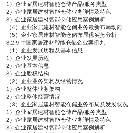
1）企业家居建材智能仓储产品/服务类型
2）企业家居建材智能仓储业务详情及特色
3）企业家居建材智能仓储应用案例解析
（4）企业家居建材智能仓储业务最新布局动向
（5）企业家居建材智能仓储布局优劣势分析
8.2.9 中国家居建材智能仓储企业案例九
（1）企业发展历程及基本信息
1）企业发展历程
2）企业基本信息
3）企业股权结构
（2）企业业务架构及经营情况
1）企业整体业务架构
2）企业整体经营情况
（3）企业家居建材智能仓储业务布局及发展状况
1）企业家居建材智能仓储产品/服务类型
2）企业家居建材智能仓储业务详情及特色
3）企业家居建材智能仓储应用案例解析