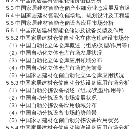
5.2.3 中国家居建材智能仓储价值链分析
5.3 中国家居建材智能仓储产业细分业态发展及市
5.4 中国家居建材智能仓储场地、规划设计及工程
5.5 中国家居建材智能仓储设备应用市场分析
5.5.1 中国家居建材智能仓储涉及设备类型及作用
5.5.2 中国家居建材仓储自动化立体仓库建设市场
（1）中国自动化立体仓库概述（组成/类型/作用等
（2）中国自动化立体仓库市场发展状况
（3）中国自动化立体仓库应用领域分布
（4）中国自动化立体仓库市场趋势前景
（5）中国家居建材仓储自动化立体仓库应用状况
5.5.3 中国家居建材仓储自动分拣设备应用市场分
（1）中国自动分拣设备概述（组成/类型/作用等）
（2）中国自动分拣设备市场发展状况
（3）中国自动分拣设备应用领域分布
（4）中国自动分拣设备市场趋势前景
（5）中国家居建材仓储自动分拣设备应用状况
5.5.4 中国家居建材仓储自动输送设备应用市场分