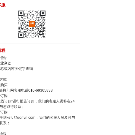
客服
流程
报告
行业浏览
名称或内容关键字查询
方式
话购买
顾问网客服电话010-69365838
线订购
在线订购”进行报告订购，我们的客服人员将在24
与您取得联系；
件订购
件到kefu@gonyn.com，我们的客服人员及时与
联系；
协议