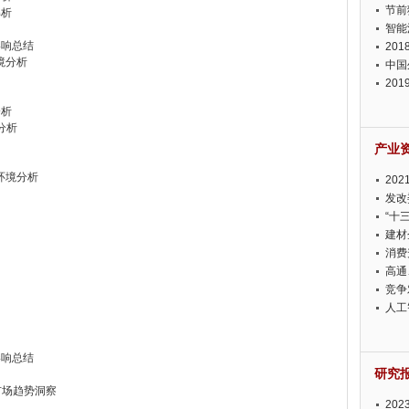
节前
解析
智能
影响总结
20
环境分析
中国
20
迫在
分析
境分析
产业
）环境分析
20
投资
发改
“十
建材
消费
高通
竞争
此淡
人工
影响总结
研究
市场趋势洞察
20