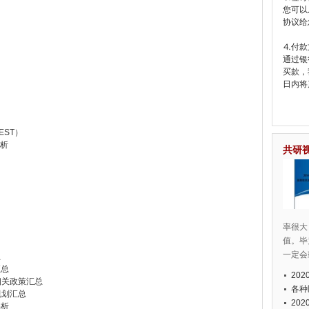
您可以
协议给
⒋付款
通过银
买款，
日内将
ST）
分析
共研
绍
率很大
值。毕
一定会
总
汇总
20
相关政策汇总
各种
规划汇总
20
解析