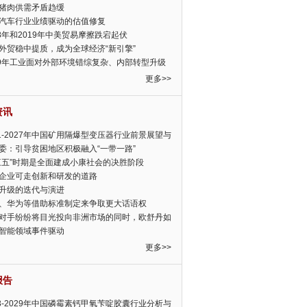
猪肉供需矛盾趋缓
汽车行业业绩驱动的估值修复
18年和2019年中美贸易摩擦跌宕起伏
外贸稳中提质，成为全球经济“新引擎”
19年工业面对外部环境错综复杂、内部转型升级
眉睫
更多>>
资讯
21-2027年中国矿用隔爆型变压器行业前景展望与
前景预测报告
委：引导贫困地区积极融入“一带一路”
三五”时期是全面建成小康社会的决胜阶段
企业可走创新和研发的道路
升级的迭代与演进
、华为等借助标准制定来争取更大话语权
对手纷纷将目光投向非洲市场的同时，欧舒丹如
定，难道就真的不怕丧失先机吗?
智能领域事件驱动
更多>>
报告
23-2029年中国磷霉素钙甲氧苄啶胶囊行业分析与