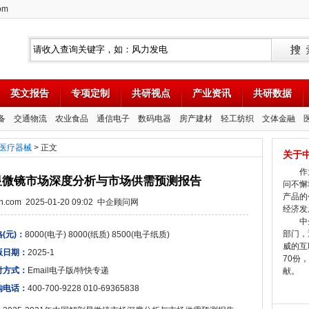
om
英文报告
专项定制
共研视点
产业资讯
共研数据
备
交通物流
农业食品
通信电子
数码电器
房产建材
轻工纺织
文体金融
医疗器械
> 正文
关于
作为
解剖显微镜市场深度分析与市场供需预测报告
问不懈
产品的
tion.com 2025-01-20 09:02 中企顾问网
经济发
中企
部门，
(元)：
8000(电子) 8000(纸质) 8500(电子纸质)
威的互
版日期：
2025-1
70份
付方式：
Email电子版/特快专递
献。
购电话：
400-700-9228 010-69365838