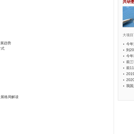
共研
大项目7
发展趋势
今年
方式
国有
到2
经济
今年
元人
前三
以上
前1
个，
20
币，
20
我国
发展格局解读