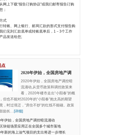
从网上下载“报告订购协议”或我们邮寄报告订购
您；
方式
行转账、网上银行、邮局汇款的形式支付报告购
我们见到汇款底单或转账底单后，1－3个工作
产品发送给您;
视点
2020年伊始，全国房地产调
控暗流涌动
2020年伊始，全国房地产调控暗
流涌动,从货币政策和调控政策来
看，2020年楼市走出“小阳春”的概
，但也不能对2020年的“小阳春”抱太高的期望
竟，时过境迁，“房住不炒”的红线不能碰。政策
鼓励长
…
[详细]
20年伊始，全国房地产调控暗流涌动
区块链场景应用正在全国多个城市落地
20年新的海上油气项目的支出将进一步增长