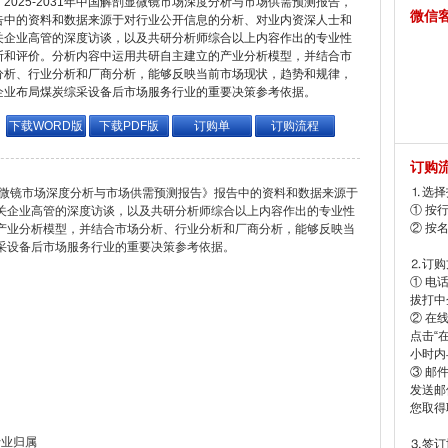
2025-2031年中国解剖显微镜市场深度分析与市场供需预测报告，
微信
告中的资料和数据来源于对行业公开信息的分析、对业内资深人士和
关企业高管的深度访谈，以及共研分析师综合以上内容作出的专业性
断和评价。分析内容中运用共研自主建立的产业分析模型，并结合市
分析、行业分析和厂商分析，能够反映当前市场现状，趋势和规律，
企业布局煤炭综采设备后市场服务行业的重要决策参考依据。
下载WORD版
下载PDF版
订购单
订购流程
订购
⒈选择
解剖显微镜市场深度分析与市场供需预测报告》报告中的资料和数据来源于
① 按
关企业高管的深度访谈，以及共研分析师综合以上内容作出的专业性
② 按
产业分析模型，并结合市场分析、行业分析和厂商分析，能够反映当
采设备后市场服务行业的重要决策参考依据。
⒉订购
① 电
拔打中企
② 在
点击“
小时内
③ 邮
发送邮
您取得
行业归属
⒊签订