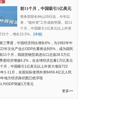
数据
前11个月，中国吸引1亿美元
以上外资大项目722个，增长
商务部部长钟山29日说，今年以
15.5%
来，“稳外资”工作成效明显。前11
个月，中国吸引1亿美元以上外资
22个，增长15.5%。
[详细]
第三季度，中国经济同比增长6%，为1992年中
季度数据以来的新低
022年文化产业占GDP比重将达到5%，成为国民
支柱产业
前11个月，我国货物贸易进出口总值28.5万亿
民币，比去年同期增长2.4%
季度经济增速6.2%，在全球经济总量1万亿美元
的经济体中增速最快
1个月，中国吸引1亿美元以上外资大项目722
增长15.5%
19年1-11月，全国实际使用外资8459.4亿元人民
同比增长6.0%
20年地方经济路径图已然浮现
人均GDP突破1万美元
更多>>