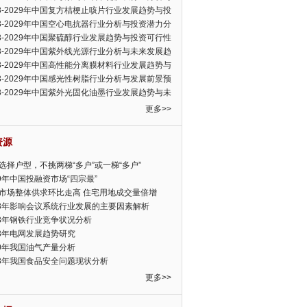
可行性报告
23-2029年中国复方桔梗止咳片行业发展趋势与投
力分析报告
23-2029年中国空心电抗器行业分析与投资潜力分
告
23-2029年中国聚硫醇行业发展趋势与投资可行性
23-2029年中国紫外线光源行业分析与未来发展趋
告
23-2029年中国高性能分离膜材料行业发展趋势与
前景预测报告
23-2029年中国感光性树脂行业分析与发展前景预
告
23-2029年中国紫外光固化油墨行业发展趋势与未
展趋势报告
更多>>
资源
选择户型，不挑两梯“多户”或一梯“多户”
19年中国投融资市场“四宗最”
市场整体供求环比走高 住宅用地成交量倍增
13年影响会议系统行业发展的主要因素解析
13年钢铁行业竞争状况分析
13年电网发展趋势研究
30年我国油气产量分析
13年我国食品安全问题现状分析
更多>>