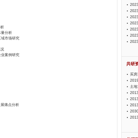
投资
20
资潜
20
析报
20
报告
20
分析
势报
20
体量分析
发展
20
区域市场研究
测报
20
来发
状况
企业案例研究
共研
买房
20
土地
20
20
发展痛点分析
20
20
20