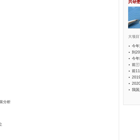
共研
大项目7
今年
国有
到2
经济
今年
元人
前三
以上
前1
个，
20
币，
20
我国
策分析
立