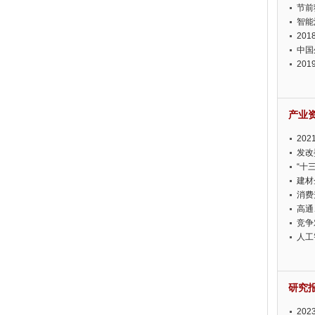
节前
智能
20
中国
20
迫在
产业
20
投资
发改
“十
建材
消费
高通
竞争
此淡
人工
研究
20