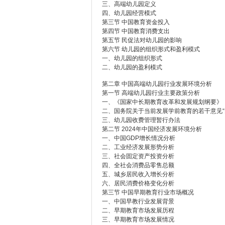
三、高端幼儿园定义
四、幼儿园经营模式
第三节 中国教育资金投入
第四节 中国教育消费支出
第五节 民促法对幼儿园的影响
第六节 幼儿园的组织形式和盈利模式
一、幼儿园的组织形式
二、幼儿园的盈利模式
第二章 中国高端幼儿园行业发展环境分析
第一节 高端幼儿园行业主要政策分析
一、《国家中长期教育改革和发展规划纲要》
二、国务院关于当前发展学前教育的若干意见“
三、幼儿园收费管理暂行办法
第二节 2024年中国经济发展环境分析
一、中国GDP增长情况分析
二、工业经济发展形势分析
三、社会固定资产投资分析
四、全社会消费品零售总额
五、城乡居民收入增长分析
六、居民消费价格变化分析
第三节 中国早期教育行业市场概况
一、中国早教行业发展背景
二、早期教育市场发展历程
三、早期教育市场发展情况