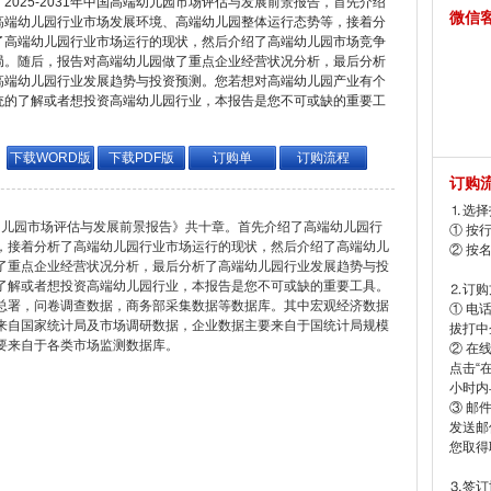
2025-2031年中国高端幼儿园市场评估与发展前景报告，首先介绍
微信
高端幼儿园行业市场发展环境、高端幼儿园整体运行态势等，接着分
了高端幼儿园行业市场运行的现状，然后介绍了高端幼儿园市场竞争
局。随后，报告对高端幼儿园做了重点企业经营状况分析，最后分析
高端幼儿园行业发展趋势与投资预测。您若想对高端幼儿园产业有个
统的了解或者想投资高端幼儿园行业，本报告是您不可或缺的重要工
。
下载WORD版
下载PDF版
订购单
订购流程
订购
⒈选择
高端幼儿园市场评估与发展前景报告》共十章。首先介绍了高端幼儿园行
① 按
，接着分析了高端幼儿园行业市场运行的现状，然后介绍了高端幼儿
② 按
了重点企业经营状况分析，最后分析了高端幼儿园行业发展趋势与投
了解或者想投资高端幼儿园行业，本报告是您不可或缺的重要工具。
⒉订购
总署，问卷调查数据，商务部采集数据等数据库。其中宏观经济数据
① 电
来自国家统计局及市场调研数据，企业数据主要来自于国统计局规模
拔打中企
要来自于各类市场监测数据库。
② 在
点击“
小时内
③ 邮
发送邮
您取得
⒊签订