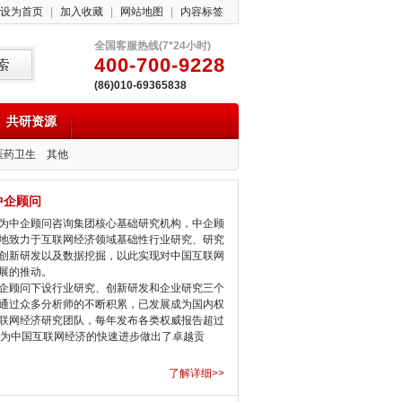
设为首页
|
加入收藏
|
网站地图
|
内容标签
全国客服热线(7*24小时)
400-700-9228
(86)010-69365838
共研资源
医药卫生
其他
中企顾问
中企顾问咨询集团核心基础研究机构，中企顾
地致力于互联网经济领域基础性行业研究、研究
创新研发以及数据挖掘，以此实现对中国互联网
展的推动。
顾问下设行业研究、创新研发和企业研究三个
通过众多分析师的不断积累，已发展成为国内权
联网经济研究团队，每年发布各类权威报告超过
，为中国互联网经济的快速进步做出了卓越贡
了解详细>>