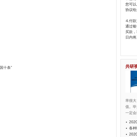
您可以
协议给
⒋付款
通过银
买款，
日内将
共研
国十条”
率很大
值。毕
一定会
20
各种
20