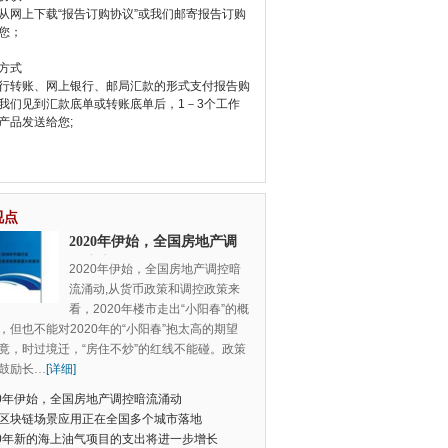
从网上下载“报告订购协议”或我们邮寄报告订购
您；
方式
行转账、网上银行、邮局汇款的形式支付报告购
我们见到汇款底单或转账底单后，1－3个工作
产品发送给您;
视点
2020年伊始，全国房地产调
控暗流涌动
2020年伊始，全国房地产调控暗
流涌动,从货币政策和调控政策来
看，2020年楼市走出“小阳春”的概
，但也不能对2020年的“小阳春”抱太高的期望
竟，时过境迁，“房住不炒”的红线不能碰。政策
鼓励长
…
[详细]
20年伊始，全国房地产调控暗流涌动
区块链场景应用正在全国多个城市落地
20年新的海上油气项目的支出将进一步增长