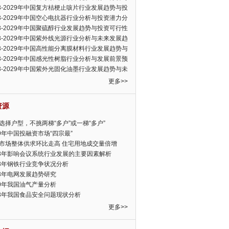
可行性报告
23-2029年中国复方桔梗止咳片行业发展趋势与投
力分析报告
23-2029年中国空心电抗器行业分析与投资潜力分
告
23-2029年中国聚硫醇行业发展趋势与投资可行性
23-2029年中国紫外线光源行业分析与未来发展趋
告
23-2029年中国高性能分离膜材料行业发展趋势与
前景预测报告
23-2029年中国感光性树脂行业分析与发展前景预
告
23-2029年中国紫外光固化油墨行业发展趋势与未
展趋势报告
更多>>
资源
选择户型，不挑两梯“多户”或一梯“多户”
19年中国投融资市场“四宗最”
市场整体供求环比走高 住宅用地成交量倍增
13年影响会议系统行业发展的主要因素解析
13年钢铁行业竞争状况分析
13年电网发展趋势研究
30年我国油气产量分析
13年我国食品安全问题现状分析
更多>>