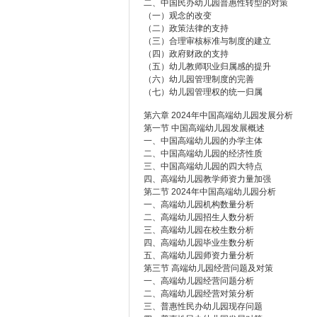
二、中国民办幼儿园普惠性转型的对策
（一）观念的改变
（二）政策法律的支持
（三）合理审核标准与制度的建立
（四）政府财政的支持
（五）幼儿教师职业归属感的提升
（六）幼儿园管理制度的完善
（七）幼儿园管理权的统一归属
第六章 2024年中国高端幼儿园发展分析
第一节 中国高端幼儿园发展概述
一、中国高端幼儿园的办学主体
二、中国高端幼儿园的经济性质
三、中国高端幼儿园的四大特点
四、高端幼儿园教学师资力量加强
第二节 2024年中国高端幼儿园分析
一、高端幼儿园机构数量分析
二、高端幼儿园招生人数分析
三、高端幼儿园在校生数分析
四、高端幼儿园毕业生数分析
五、高端幼儿园师资力量分析
第三节 高端幼儿园经营问题及对策
一、高端幼儿园经营问题分析
二、高端幼儿园经营对策分析
三、普惠性民办幼儿园现存问题