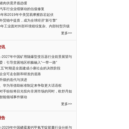
猪肉供需矛盾趋缓
汽车行业业绩驱动的估值修复
18年和2019年中美贸易摩擦跌宕起伏
外贸稳中提质，成为全球经济“新引擎”
19年工业面对外部环境错综复杂、内部转型升级
眉睫
更多>>
资讯
21-2027年中国矿用隔爆型变压器行业前景展望与
前景预测报告
委：引导贫困地区积极融入“一带一路”
三五”时期是全面建成小康社会的决胜阶段
企业可走创新和研发的道路
升级的迭代与演进
、华为等借助标准制定来争取更大话语权
对手纷纷将目光投向非洲市场的同时，欧舒丹如
定，难道就真的不怕丧失先机吗?
智能领域事件驱动
更多>>
报告
23-2029年中国磷霉素钙甲氧苄啶胶囊行业分析与