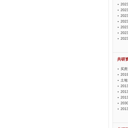
投资
20
资潜
20
析报
20
报告
20
势报
20
发展
20
测报
20
来发
共研
买房
20
土地
20
20
20
20
20