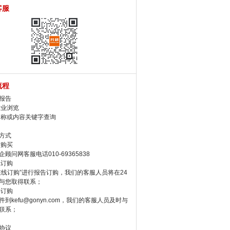
客服
流程
报告
行业浏览
名称或内容关键字查询
方式
话购买
顾问网客服电话010-69365838
线订购
在线订购”进行报告订购，我们的客服人员将在24
与您取得联系；
件订购
件到kefu@gonyn.com，我们的客服人员及时与
联系；
协议