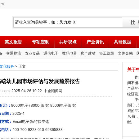
om
英文报告
专项定制
共研视点
产业资讯
共研数据
备
交通物流
农业食品
通信电子
数码电器
房产建材
轻工纺织
文体金融
文化服务
> 正文
关于
作为
年中国高端幼儿园市场评估与发展前景报告
问不懈
产品的
tion.com 2025-04-26 10:22 中企顾问网
经济发
中企
部门，
(元)：
8000(电子) 8000(纸质) 8500(电子纸质)
威的互
版日期：
2025-4
70份
付方式：
Email电子版/特快专递
献。
购电话：
400-700-9228 010-69365838