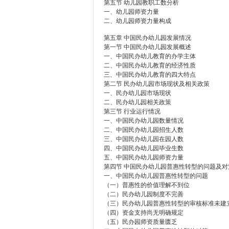
第五节 幼儿园教职工数分析
一、幼儿园师资力量
二、幼儿园师资力量构成
第五章 中国民办幼儿园发展情况
第一节 中国民办幼儿园发展概述
一、中国民办幼儿教育的办学主体
二、中国民办幼儿教育的经济性质
三、中国民办幼儿教育的四大特点
第二节 民办幼儿园市场现状及相关政策
一、民办幼儿园市场现状
二、民办幼儿园相关政策
第三节 行业运行情况
一、中国民办幼儿园数量情况
二、中国民办幼儿园招生人数
三、中国民办幼儿园在园人数
四、中国民办幼儿园毕业生数
五、中国民办幼儿园师资力量
第四节 中国民办幼儿园普惠性转型的问题及对
一、中国民办幼儿园普惠性转型的问题
（一）普惠性的价值理解不到位
（二）民办幼儿园制度不完善
（三）民办幼儿园普惠性转型的审核标准未建
（四）资金支持尚无明确规定
（五）民办园师资质量匮乏