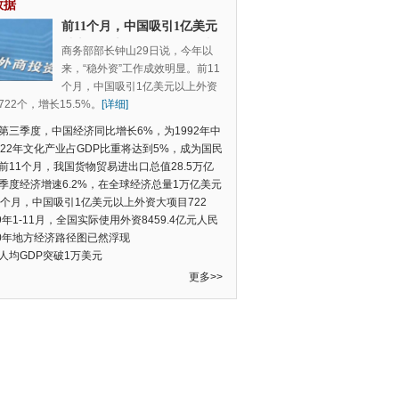
数据
前11个月，中国吸引1亿美元
以上外资大项目722个，增长
商务部部长钟山29日说，今年以
15.5%
来，“稳外资”工作成效明显。前11
个月，中国吸引1亿美元以上外资
22个，增长15.5%。
[详细]
第三季度，中国经济同比增长6%，为1992年中
季度数据以来的新低
022年文化产业占GDP比重将达到5%，成为国民
支柱产业
前11个月，我国货物贸易进出口总值28.5万亿
民币，比去年同期增长2.4%
季度经济增速6.2%，在全球经济总量1万亿美元
的经济体中增速最快
1个月，中国吸引1亿美元以上外资大项目722
增长15.5%
19年1-11月，全国实际使用外资8459.4亿元人民
同比增长6.0%
20年地方经济路径图已然浮现
人均GDP突破1万美元
更多>>