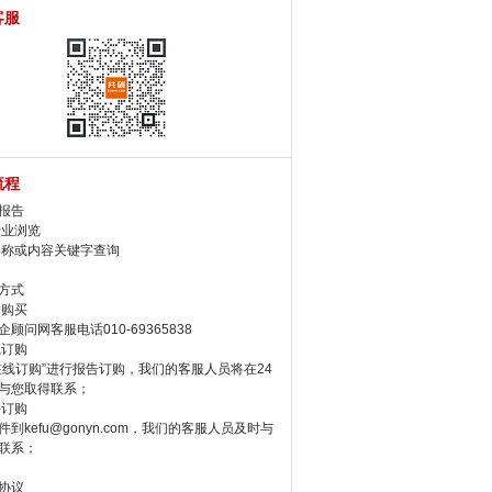
客服
流程
报告
行业浏览
名称或内容关键字查询
方式
话购买
顾问网客服电话010-69365838
线订购
在线订购”进行报告订购，我们的客服人员将在24
与您取得联系；
件订购
件到kefu@gonyn.com，我们的客服人员及时与
联系；
协议