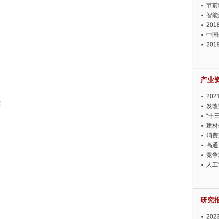
节前
智能
20
中国
20
迫在
产业
20
素
投资
发改
“十
建材
消费
高通
竞争
此淡
人工
研究
20