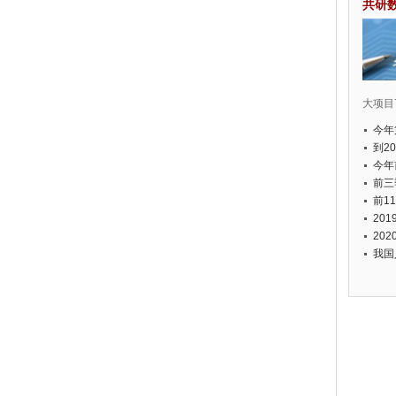
共研
大项目7
今年
国有
到2
经济
今年
元人
前三
以上
前1
个，
20
币，
20
我国