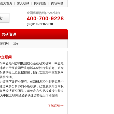
设为首页
|
加入收藏
|
网站地图
|
内容标签
全国客服热线(7*24小时)
400-700-9228
(86)010-69365838
共研资源
医药卫生
其他
中企顾问
中企顾问咨询集团核心基础研究机构，中企顾
地致力于互联网经济领域基础性行业研究、研究
创新研发以及数据挖掘，以此实现对中国互联网
展的推动。
顾问下设行业研究、创新研发和企业研究三个
通过众多分析师的不断积累，已发展成为国内权
联网经济研究团队，每年发布各类权威报告超过
，为中国互联网经济的快速进步做出了卓越贡
了解详细>>