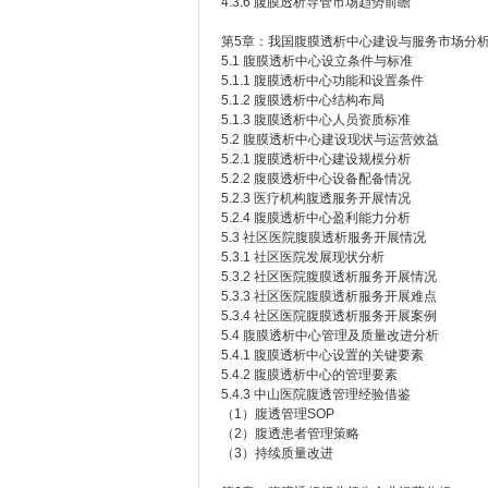
4.3.6 腹膜透析导管市场趋势前瞻
第5章：我国腹膜透析中心建设与服务市场分
5.1 腹膜透析中心设立条件与标准
5.1.1 腹膜透析中心功能和设置条件
5.1.2 腹膜透析中心结构布局
5.1.3 腹膜透析中心人员资质标准
5.2 腹膜透析中心建设现状与运营效益
5.2.1 腹膜透析中心建设规模分析
5.2.2 腹膜透析中心设备配备情况
5.2.3 医疗机构腹透服务开展情况
5.2.4 腹膜透析中心盈利能力分析
5.3 社区医院腹膜透析服务开展情况
5.3.1 社区医院发展现状分析
5.3.2 社区医院腹膜透析服务开展情况
5.3.3 社区医院腹膜透析服务开展难点
5.3.4 社区医院腹膜透析服务开展案例
5.4 腹膜透析中心管理及质量改进分析
5.4.1 腹膜透析中心设置的关键要素
5.4.2 腹膜透析中心的管理要素
5.4.3 中山医院腹透管理经验借鉴
（1）腹透管理SOP
（2）腹透患者管理策略
（3）持续质量改进