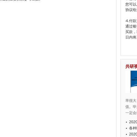
您可以
协议给
⒋付款
通过银
买款，
日内将
共研
率很大
值。毕
一定会
20
各种
20