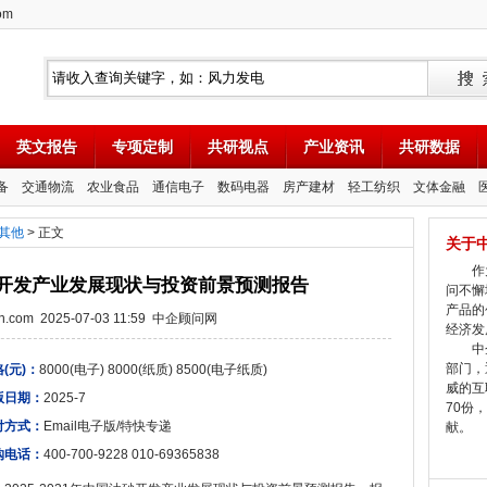
om
英文报告
专项定制
共研视点
产业资讯
共研数据
备
交通物流
农业食品
通信电子
数码电器
房产建材
轻工纺织
文体金融
其他
> 正文
关于
作为
国油砂开发产业发展现状与投资前景预测报告
问不懈
产品的
tion.com 2025-07-03 11:59 中企顾问网
经济发
中企
部门，
(元)：
8000(电子) 8000(纸质) 8500(电子纸质)
威的互
版日期：
2025-7
70份
付方式：
Email电子版/特快专递
献。
购电话：
400-700-9228 010-69365838