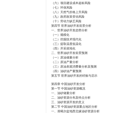
（六）项目建设成本超标风险
（七）环保风险
（八）天然气价格上升风险
（九）政府政策变动风险
（十）劳动力缺乏风险
第四节 世界油砂开发前景分析
一、世界油砂开发趋势分析
（一）规模化
（二）挖掘技术现代化
（三）提取温度低温化
（四）开采就地化
二、世界油砂开发前景预测
（一）原油储量分析
（二）原油产量分析
（三）原油表观消费量分析及预测
（四）油砂油产量预测
第五节 世界油砂开发的经验与启示
第四章 中国油砂开发分析
第一节 中国油砂资源概况
一、油砂储量分析
二、油砂资源分布及特点分析
三、油砂资源开发的意义
第二节 中国油砂资源重点地区分析
一、准噶尔盆地西北缘油砂资源分析