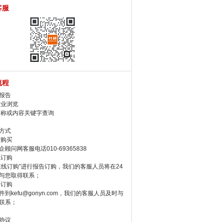
客服
流程
报告
行业浏览
名称或内容关键字查询
方式
话购买
顾问网客服电话010-69365838
线订购
在线订购”进行报告订购，我们的客服人员将在24
与您取得联系；
件订购
件到kefu@gonyn.com，我们的客服人员及时与
联系；
协议