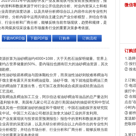
2025-2031年中国油砂开发产业发展现状与投资前景预测报告，报
微信
中的资料和数据来源于对行业公开信息的分析、对业内资深人士和相
企业高管的深度访谈，以及共研分析师综合以上内容作出的专业性判
和评价。分析内容中运用共研自主建立的产业分析模型，并结合市场
析、行业分析和厂商分析，能够反映当前市场现状，趋势和规律，是
业布局煤炭综采设备后市场服务行业的重要决策参考依据。
下载WORD版
下载PDF版
订购单
订购流程
订购
⒈选择
折算为油砂稠油约4000×108t，大于天然石油探明储量。世界上
① 按
量约占世界储量的50%。委内瑞拉也拥有巨大的油砂稠油资源，其次
② 按
细勘察。
水性油砂较易将稠油与固体颗粒分开，而亲油性油砂则较难将稠油与
⒉订购
干馏主要有露天开发和稠油提取、油砂干馏、地下就地提取稠油三类
① 电
取的稠油除了直接出售，也可加工改质制成合成原油或轻质油品出
拔打中企
工艺流程。
② 在
提取稠油及稠油加工工业，阿尔伯达省油砂稠油等油品的总产量达到
点击“
45%，盈利较丰厚。美国有几家公司正在进行美国油砂的抽提研究和中型试
小时内
国及其他一些国家油砂的抽提和干馏研究；中国石油勘探开发研究院
③ 邮
及中试。中国三大石油公司都涉足加拿大油砂工业的开发利用。
发送邮
砂开发产业发展现状与投资前景预测报告》报告中的资料和数据来源于对
您取得
企业高管的深度访谈，以及共研分析师综合以上内容作出的专业性判
业分析模型，并结合市场分析、行业分析和厂商分析，能够反映当前
⒊签订
行业的重要决策参考依据。