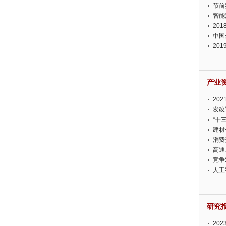
节前
智能
20
中国
20
迫在
产业
20
投资
发改
“十
建材
消费
高通
竞争
此淡
人工
研究
20