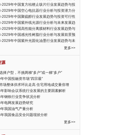
可行性报告
23-2029年中国复方桔梗止咳片行业发展趋势与投
力分析报告
23-2029年中国空心电抗器行业分析与投资潜力分
告
23-2029年中国聚硫醇行业发展趋势与投资可行性
23-2029年中国紫外线光源行业分析与未来发展趋
告
23-2029年中国高性能分离膜材料行业发展趋势与
前景预测报告
23-2029年中国感光性树脂行业分析与发展前景预
告
23-2029年中国紫外光固化油墨行业发展趋势与未
展趋势报告
更多>>
资源
选择户型，不挑两梯“多户”或一梯“多户”
19年中国投融资市场“四宗最”
市场整体供求环比走高 住宅用地成交量倍增
13年影响会议系统行业发展的主要因素解析
13年钢铁行业竞争状况分析
13年电网发展趋势研究
30年我国油气产量分析
13年我国食品安全问题现状分析
更多>>