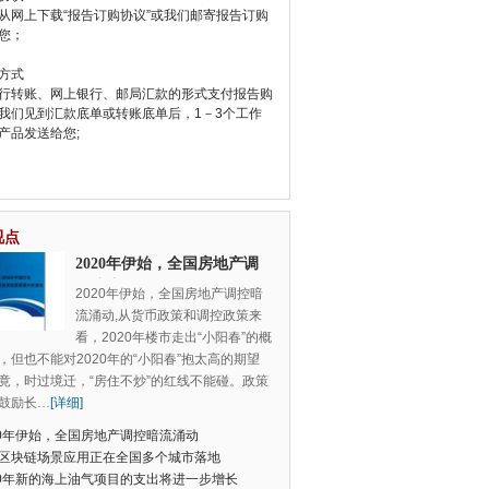
从网上下载“报告订购协议”或我们邮寄报告订购
您；
方式
行转账、网上银行、邮局汇款的形式支付报告购
我们见到汇款底单或转账底单后，1－3个工作
产品发送给您;
视点
2020年伊始，全国房地产调
控暗流涌动
2020年伊始，全国房地产调控暗
流涌动,从货币政策和调控政策来
看，2020年楼市走出“小阳春”的概
，但也不能对2020年的“小阳春”抱太高的期望
竟，时过境迁，“房住不炒”的红线不能碰。政策
鼓励长
…
[详细]
20年伊始，全国房地产调控暗流涌动
区块链场景应用正在全国多个城市落地
20年新的海上油气项目的支出将进一步增长