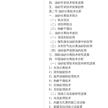
四、油砂开采技术研发进展
五、油砂开采技术发展趋势
第二节 油砂分离技术分析
一、油砂分离技术简介
（一）热水洗法
（二）溶剂萃取法
（三）热解干馏法
二、油砂分离技术途径
（一）清洗剂的应用
（二）微乳液在油砂洗液中的应用
（三）水剂空气化分离油砂的应用
（四）油砂超声波除油的应用
三、国际油砂分离技术研究进展
四、中国油砂分离技术分析
（一）油砂处理技术的室内研究进展
1）水洗分离技术
2）溶剂抽提技术
3）超声波辅助处理技术
4）热解干馏技术
5）生物处理技术
6）无剂处理技术
（二）现场工业实验研究进展
1）水洗处理技术
1、内蒙古扎赉特旗工业试验
2、新疆克拉玛依小试装置