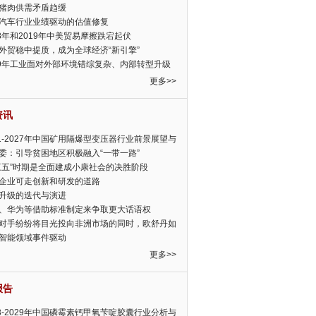
猪肉供需矛盾趋缓
汽车行业业绩驱动的估值修复
18年和2019年中美贸易摩擦跌宕起伏
外贸稳中提质，成为全球经济“新引擎”
19年工业面对外部环境错综复杂、内部转型升级
眉睫
更多>>
资讯
21-2027年中国矿用隔爆型变压器行业前景展望与
前景预测报告
委：引导贫困地区积极融入“一带一路”
三五”时期是全面建成小康社会的决胜阶段
企业可走创新和研发的道路
升级的迭代与演进
、华为等借助标准制定来争取更大话语权
对手纷纷将目光投向非洲市场的同时，欧舒丹如
定，难道就真的不怕丧失先机吗?
智能领域事件驱动
更多>>
报告
23-2029年中国磷霉素钙甲氧苄啶胶囊行业分析与