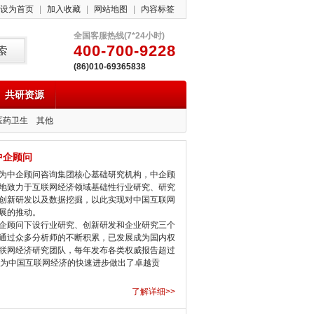
设为首页
|
加入收藏
|
网站地图
|
内容标签
全国客服热线(7*24小时)
400-700-9228
(86)010-69365838
共研资源
医药卫生
其他
中企顾问
中企顾问咨询集团核心基础研究机构，中企顾
地致力于互联网经济领域基础性行业研究、研究
创新研发以及数据挖掘，以此实现对中国互联网
展的推动。
顾问下设行业研究、创新研发和企业研究三个
通过众多分析师的不断积累，已发展成为国内权
联网经济研究团队，每年发布各类权威报告超过
，为中国互联网经济的快速进步做出了卓越贡
了解详细>>