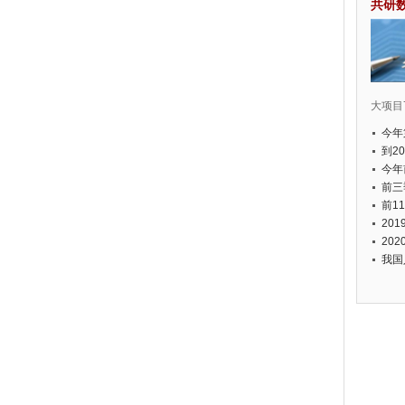
共研
大项目7
今年
国有
到2
经济
今年
元人
前三
以上
前1
个，
20
币，
20
我国