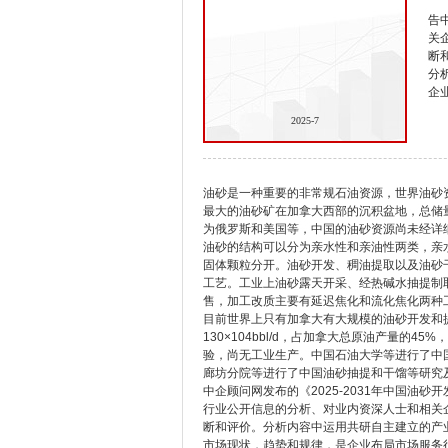
告
关
断
分
企
2025-7
油砂是一种重要的非常规石油资源，世界油砂资源
最大的油砂矿在加拿大西部的沉积盆地，总储
为俄罗斯和美国等，中国的油砂资源尚未经详
油砂的结构可以分为亲水性和亲油性两类，亲
固体颗粒分开。油砂开发、稠油提取以及油砂
工艺。工业上油砂露天开采、经热碱水抽提制
售，加工改质主要有延迟焦化和流化焦化两种
目前世界上只有加拿大有大规模的油砂开发和
130×104bbl/d，占加拿大总原油产量的
验，尚无工业生产。中国石油大学等进行了中
廊坊分院等进行了中国油砂抽提和干馏等研究
中企顾问网发布的《2025-2031年中国油
行业公开信息的分析、对业内资深人士和相关
断和评价。分析内容中运用共研自主建立的产
市场现状，趋势和规律，是企业布局市场服务