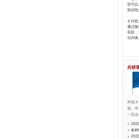
您可以
协议给
⒋付款
通过银
买款，
日内将
共研
率很大
值。毕
一定会
20
各种
20