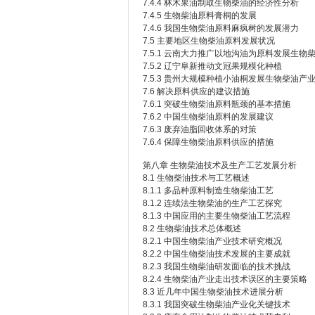
7.4.4 林木果油制取生物柴油的经济性分析
7.4.5 生物柴油原料膏桐的发展
7.4.6 我国生物柴油原料麻疯树的发展潜力
7.5 主要地区生物柴油原料发展状况
7.5.1 云南大力推广以地沟油为原料发展生物
7.5.2 辽宁阜新推动文冠果规模化种植
7.5.3 贵州大规模种植小油桐发展生物柴油产
7.6 解决原料供应的建议措施
7.6.1 突破生物柴油原料瓶颈的基本措施
7.6.2 中国生物柴油原料的发展建议
7.6.3 废弃油脂回收体系的对策
7.6.4 保障生物柴油原料供应的措施
第八章 生物柴油技术及生产工艺发展分析
8.1 生物柴油技术与工艺概述
8.1.1 多品种原料制造生物柴油工艺
8.1.2 连续法生物柴油的生产工艺探究
8.1.3 中国应用的主要生物柴油工艺流程
8.2 生物柴油技术总体概述
8.2.1 中国生物柴油产业技术研究概况
8.2.2 中国生物柴油技术发展的主要成就
8.2.3 我国生物柴油研发面临的技术挑战
8.2.4 生物柴油产业走出技术误区的主要策略
8.3 近几年中国生物柴油技术进展分析
8.3.1 我国突破生物柴油产业化关键技术