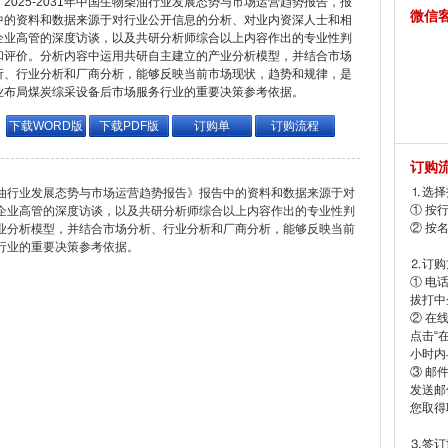
2025-2031年中国生物柴油行业发展态势与市场运营趋势报告，报
微信
中的资料和数据来源于对行业公开信息的分析、对业内资深人士和相
企业高管的深度访谈，以及共研分析师综合以上内容作出的专业性判
和评价。分析内容中运用共研自主建立的产业分析模型，并结合市场
析、行业分析和厂商分析，能够反映当前市场现状，趋势和规律，是
业布局煤炭综采设备后市场服务行业的重要决策参考依据。
下载WORD版
下载PDF版
订购单
订购流程
订购
⒈选择
物柴油行业发展态势与市场运营趋势报告》报告中的资料和数据来源于对
① 按
企业高管的深度访谈，以及共研分析师综合以上内容作出的专业性判
② 按
业分析模型，并结合市场分析、行业分析和厂商分析，能够反映当前
行业的重要决策参考依据。
⒉订购
① 电
拔打中企
② 在
点击“
小时内
③ 邮
发送邮
您取得
⒊签订