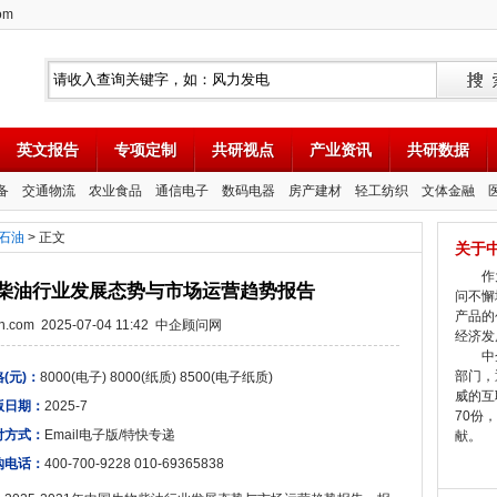
om
英文报告
专项定制
共研视点
产业资讯
共研数据
备
交通物流
农业食品
通信电子
数码电器
房产建材
轻工纺织
文体金融
石油
> 正文
关于
作为
国生物柴油行业发展态势与市场运营趋势报告
问不懈
产品的
tion.com 2025-07-04 11:42 中企顾问网
经济发
中企
部门，
(元)：
8000(电子) 8000(纸质) 8500(电子纸质)
威的互
版日期：
2025-7
70份
付方式：
Email电子版/特快专递
献。
购电话：
400-700-9228 010-69365838