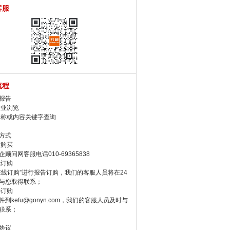
客服
流程
报告
行业浏览
名称或内容关键字查询
方式
话购买
顾问网客服电话010-69365838
线订购
在线订购”进行报告订购，我们的客服人员将在24
与您取得联系；
件订购
件到kefu@gonyn.com，我们的客服人员及时与
联系；
协议