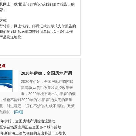
从网上下载“报告订购协议”或我们邮寄报告订购
您；
方式
行转账、网上银行、邮局汇款的形式支付报告购
我们见到汇款底单或转账底单后，1－3个工作
产品发送给您;
视点
2020年伊始，全国房地产调
控暗流涌动
2020年伊始，全国房地产调控暗
流涌动,从货币政策和调控政策来
看，2020年楼市走出“小阳春”的概
，但也不能对2020年的“小阳春”抱太高的期望
竟，时过境迁，“房住不炒”的红线不能碰。政策
鼓励长
…
[详细]
20年伊始，全国房地产调控暗流涌动
区块链场景应用正在全国多个城市落地
20年新的海上油气项目的支出将进一步增长