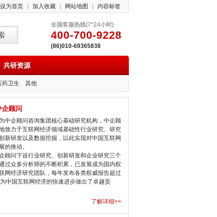
设为首页
|
加入收藏
|
网站地图
|
内容标签
全国客服热线(7*24小时)
400-700-9228
(86)010-69365838
共研资源
医药卫生
其他
中企顾问
中企顾问咨询集团核心基础研究机构，中企顾
地致力于互联网经济领域基础性行业研究、研究
创新研发以及数据挖掘，以此实现对中国互联网
展的推动。
顾问下设行业研究、创新研发和企业研究三个
通过众多分析师的不断积累，已发展成为国内权
联网经济研究团队，每年发布各类权威报告超过
，为中国互联网经济的快速进步做出了卓越贡
了解详细>>