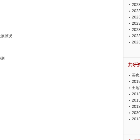
投资
20
资潜
20
析报
20
报告
20
势报
20
业发展状况
发展
20
测报
20
来发
预测
共研
买房
20
土地
20
20
20
20
20
模
析
析