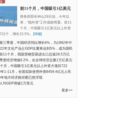
数据
前11个月，中国吸引1亿美元
以上外资大项目722个，增长
商务部部长钟山29日说，今年以
15.5%
来，“稳外资”工作成效明显。前11
个月，中国吸引1亿美元以上外资
22个，增长15.5%。
[详细]
第三季度，中国经济同比增长6%，为1992年中
季度数据以来的新低
022年文化产业占GDP比重将达到5%，成为国民
支柱产业
前11个月，我国货物贸易进出口总值28.5万亿
民币，比去年同期增长2.4%
季度经济增速6.2%，在全球经济总量1万亿美元
的经济体中增速最快
1个月，中国吸引1亿美元以上外资大项目722
增长15.5%
19年1-11月，全国实际使用外资8459.4亿元人民
同比增长6.0%
20年地方经济路径图已然浮现
人均GDP突破1万美元
更多>>