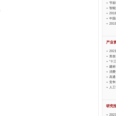
节前
智能
析
20
中国
20
迫在
产业
20
投资
发改
“十
建材
消费
高通
竞争
此淡
人工
研究
20