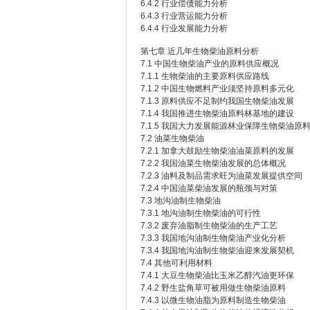
6.4.2 行业偿债能力分析
6.4.3 行业营运能力分析
6.4.4 行业发展能力分析
第七章 近几年生物柴油原料分析
7.1 中国生物柴油产业的原料供应概况
7.1.1 生物柴油的主要原料供应路线
7.1.2 中国生物燃料产业须坚持原料多元化
7.1.3 原料供应不足制约我国生物柴油发展
7.1.4 我国推进生物柴油原料林基地的建设
7.1.5 我国大力发展能源林业保障生物柴油原
7.2 油菜生物柴油
7.2.1 加拿大鼓励生物柴油油菜原料的发展
7.2.2 我国油菜生物柴油发展的总体概况
7.2.3 油料及制品需求旺为油菜发展提供空间
7.2.4 中国油菜柴油发展的瓶颈与对策
7.3 地沟油制生物柴油
7.3.1 地沟油制生物柴油的可行性
7.3.2 废弃油脂制生物柴油的生产工艺
7.3.3 我国地沟油制生物柴油产业化分析
7.3.4 我国地沟油制生物柴油迎来发展契机
7.4 其他可利用材料
7.4.1 大豆生物柴油比玉米乙醇汽油更环保
7.4.2 野生盐角草可被用做生物柴油原料
7.4.3 以微生物油脂为原料制造生物柴油