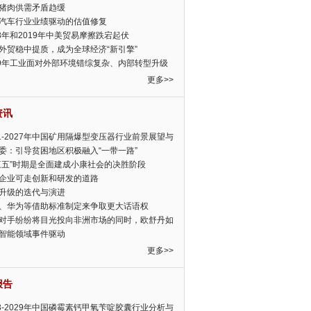
猪肉供需矛盾趋缓
汽车行业业绩驱动的估值修复
18年和2019年中美贸易摩擦跌宕起伏
外贸稳中提质，成为全球经济“新引擎”
19年工业面对外部环境错综复杂、内部转型升级
眉睫
更多>>
资讯
21-2027年中国矿用隔爆型变压器行业前景展望与
前景预测报告
委：引导贫困地区积极融入“一带一路”
三五”时期是全面建成小康社会的决胜阶段
企业可走创新和研发的道路
升级的迭代与演进
、华为等借助标准制定来争取更大话语权
对手纷纷将目光投向非洲市场的同时，欧舒丹如
定，难道就真的不怕丧失先机吗?
智能领域事件驱动
更多>>
报告
23-2029年中国磷霉素钙甲氧苄啶胶囊行业分析与