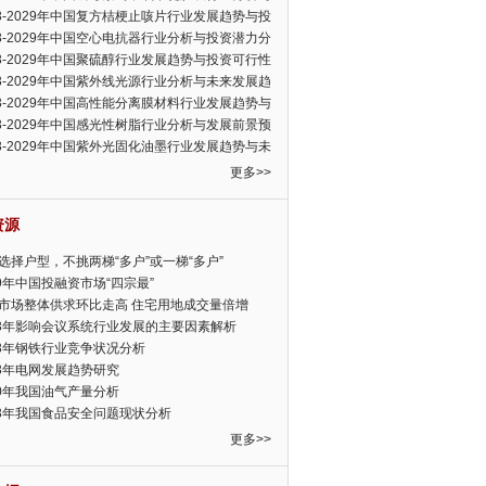
可行性报告
23-2029年中国复方桔梗止咳片行业发展趋势与投
力分析报告
23-2029年中国空心电抗器行业分析与投资潜力分
告
23-2029年中国聚硫醇行业发展趋势与投资可行性
23-2029年中国紫外线光源行业分析与未来发展趋
告
23-2029年中国高性能分离膜材料行业发展趋势与
前景预测报告
23-2029年中国感光性树脂行业分析与发展前景预
告
23-2029年中国紫外光固化油墨行业发展趋势与未
展趋势报告
更多>>
资源
选择户型，不挑两梯“多户”或一梯“多户”
19年中国投融资市场“四宗最”
市场整体供求环比走高 住宅用地成交量倍增
13年影响会议系统行业发展的主要因素解析
13年钢铁行业竞争状况分析
13年电网发展趋势研究
30年我国油气产量分析
13年我国食品安全问题现状分析
更多>>