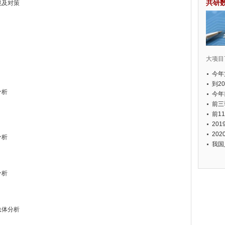
共研
困境及对策
大项目7
今年
国有
到2
分析
经济
今年
元人
前三
以上
前1
个，
20
币，
20
分析
我国
分析
标总体分析