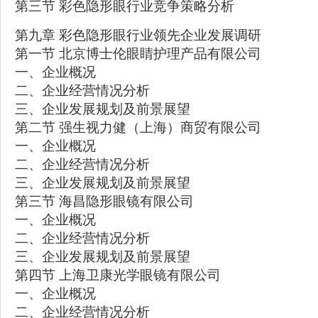
第三节 彩色隐形眼行业竞争策略分析
第九章 彩色隐形眼行业领先企业发展调研
第一节 北京博士伦眼睛护理产品有限公司
一、企业概况
二、企业经营情况分析
三、企业发展规划及前景展望
第二节 强生视力健（上海）商贸有限公司
一、企业概况
二、企业经营情况分析
三、企业发展规划及前景展望
第三节 海昌隐形眼镜有限公司
一、企业概况
二、企业经营情况分析
三、企业发展规划及前景展望
第四节 上海卫康光学眼镜有限公司
一、企业概况
二、企业经营情况分析