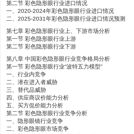
第二节 彩色隐形眼行业进口情况
一、2020-2024年彩色隐形眼行业进口情况
二、2025-2031年彩色隐形眼行业进口情况预测
第七章 彩色隐形眼行业上、下游市场分析
第一节 彩色隐形眼行业上游
第二节 彩色隐形眼行业下游
第八章 中国彩色隐形眼行业竞争格局分析
第一节 彩色隐形眼行业“波特五力模型”
一、行业内竞争
二、潜在进入者威胁
三、替代品威胁
四、供应商议价能力分析
五、买方侃价能力分析
第二节 彩色隐形眼行业竞争分析
一、隐形眼镜行业竞争
二、彩色隐形眼市场竞争