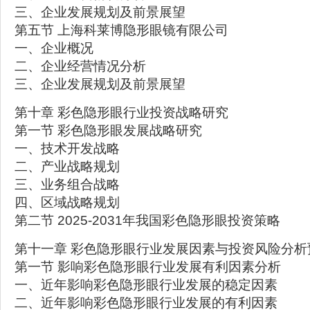
三、企业发展规划及前景展望
第五节 上海科莱博隐形眼镜有限公司
一、企业概况
二、企业经营情况分析
三、企业发展规划及前景展望
第十章 彩色隐形眼行业投资战略研究
第一节 彩色隐形眼发展战略研究
一、技术开发战略
二、产业战略规划
三、业务组合战略
四、区域战略规划
第二节 2025-2031年我国彩色隐形眼投资策略
第十一章 彩色隐形眼行业发展因素与投资风险分析
第一节 影响彩色隐形眼行业发展有利因素分析
一、近年影响彩色隐形眼行业发展的稳定因素
二、近年影响彩色隐形眼行业发展的有利因素