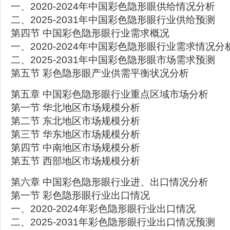
一、2020-2024年中国彩色隐形眼供给情况分析
二、2025-2031年中国彩色隐形眼行业供给预测
第四节 中国彩色隐形眼行业需求概况
一、2020-2024年中国彩色隐形眼行业需求情况分
二、2025-2031年中国彩色隐形眼市场需求预测
第五节 彩色隐形眼产业供需平衡状况分析
第五章 中国彩色隐形眼行业重点区域市场分析
第一节 华北地区市场规模分析
第二节 东北地区市场规模分析
第三节 华东地区市场规模分析
第四节 中南地区市场规模分析
第五节 西部地区市场规模分析
第六章 中国彩色隐形眼行业进、出口情况分析
第一节 彩色隐形眼行业出口情况
一、2020-2024年彩色隐形眼行业出口情况
二、2025-2031年彩色隐形眼行业出口情况预测