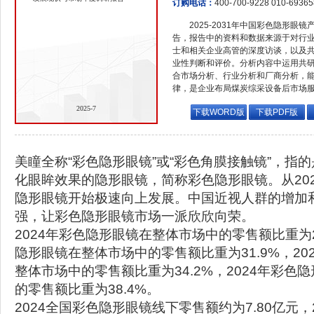
订购电话：
400-700-9228 010-6936
2025-2031年中国彩色隐形
告，报告中的资料和数据来源于对行
士和相关企业高管的深度访谈，以及
业性判断和评价。分析内容中运用共
合市场分析、行业分析和厂商分析，
律，是企业布局煤炭综采设备后市场
2025-7
下载WORD版
下载PDF版
美瞳全称“彩色隐形眼镜”或“彩色角膜接触镜”，指
化眼眸效果的隐形眼镜，简称彩色隐形眼镜。从20
隐形眼镜开始极速向上发展。中国近视人群的增加
强，让彩色隐形眼镜市场一派欣欣向荣。
2024年彩色隐形眼镜在整体市场中的零售额比重为29
隐形眼镜在整体市场中的零售额比重为31.9%，20
整体市场中的零售额比重为34.2%，2024年彩色
的零售额比重为38.4%。
2024全国彩色隐形眼镜线下零售额约为7.80亿元，