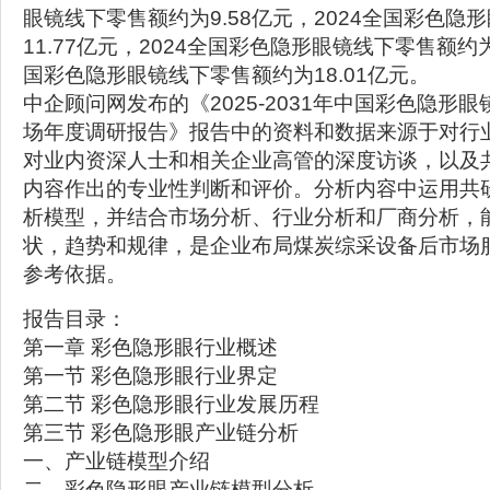
眼镜线下零售额约为9.58亿元，2024全国彩色隐
11.77亿元，2024全国彩色隐形眼镜线下零售额约为1
国彩色隐形眼镜线下零售额约为18.01亿元。
中企顾问网发布的《2025-2031年中国彩色隐形
场年度调研报告》报告中的资料和数据来源于对行
对业内资深人士和相关企业高管的深度访谈，以及
内容作出的专业性判断和评价。分析内容中运用共
析模型，并结合市场分析、行业分析和厂商分析，
状，趋势和规律，是企业布局煤炭综采设备后市场
参考依据。
报告目录：
第一章 彩色隐形眼行业概述
第一节 彩色隐形眼行业界定
第二节 彩色隐形眼行业发展历程
第三节 彩色隐形眼产业链分析
一、产业链模型介绍
二、彩色隐形眼产业链模型分析