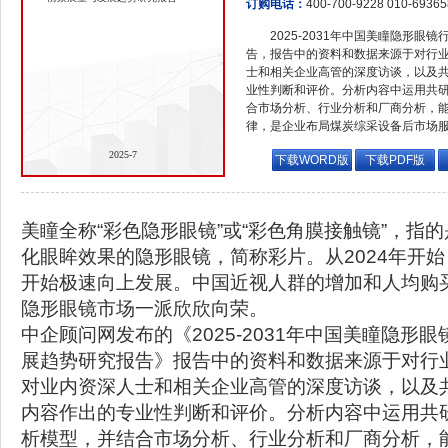
订购电话：
400-700-9228 010-6936
2025-2031年中国美瞳隐形
告，报告中的资料和数据来源于对行
士和相关企业高管的深度访谈，以及
业性判断和评价。分析内容中运用共
合市场分析、行业分析和厂商分析，
律，是企业布局煤炭综采设备后市场
2025-7
下载WORD版
下载PDF版
美瞳全称“彩色隐形眼镜”或“彩色角膜接触镜”，指
化眼眸效果的隐形眼镜，简称彩片。从2024年开
开始极速向上发展。中国近视人群的增加和人均购
隐形眼镜市场一派欣欣向荣。
中企顾问网发布的《2025-2031年中国美瞳隐形
展趋势研究报告》报告中的资料和数据来源于对行
对业内资深人士和相关企业高管的深度访谈，以及
内容作出的专业性判断和评价。分析内容中运用共
析模型，并结合市场分析、行业分析和厂商分析，