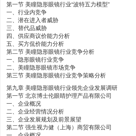
第一节 美瞳隐形眼镜行业“波特五力模型”
一、行业内竞争
二、潜在进入者威胁
三、替代品威胁
四、供应商议价能力分析
五、买方侃价能力分析
第二节 美瞳隐形眼镜行业竞争分析
一、隐形眼镜行业竞争
二、美瞳隐形眼镜市场竞争
第三节 美瞳隐形眼镜行业竞争策略分析
第九章 美瞳隐形眼镜行业领先企业发展调研
第一节 北京博士伦眼睛护理产品有限公司
一、企业概况
二、企业经营情况分析
三、企业发展规划及前景展望
第二节 强生视力健（上海）商贸有限公司
一、企业概况