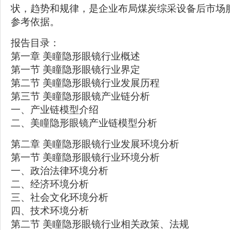
状，趋势和规律，是企业布局煤炭综采设备后市场
参考依据。
报告目录：
第一章 美瞳隐形眼镜行业概述
第一节 美瞳隐形眼镜行业界定
第二节 美瞳隐形眼镜行业发展历程
第三节 美瞳隐形眼镜产业链分析
一、产业链模型介绍
二、美瞳隐形眼镜产业链模型分析
第二章 美瞳隐形眼镜行业发展环境分析
第一节 美瞳隐形眼镜行业环境分析
一、政治法律环境分析
二、经济环境分析
三、社会文化环境分析
四、技术环境分析
第二节 美瞳隐形眼镜行业相关政策、法规