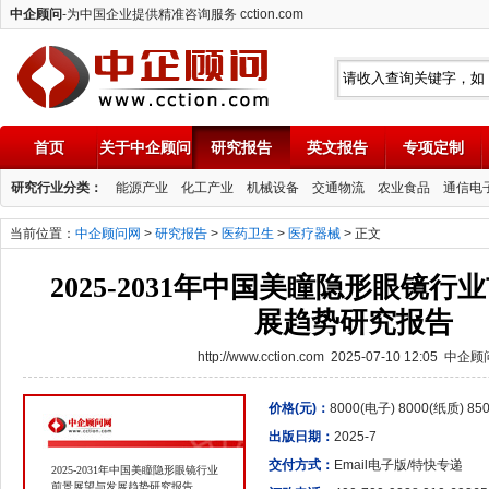
中企顾问
-为中国企业提供精准咨询服务 cction.com
首页
关于中企顾问
研究报告
英文报告
专项定制
中企顾问
研究行业分类：
能源产业
化工产业
机械设备
交通物流
农业食品
通信电
当前位置：
中企顾问网
>
研究报告
>
医药卫生
>
医疗器械
> 正文
2025-2031年中国美瞳隐形眼镜
展趋势研究报告
http://www.cction.com 2025-07-10 12:05 中企
价格(元)：
8000(电子) 8000(纸质) 8
出版日期：
2025-7
交付方式：
Email电子版/特快专递
2025-2031年中国美瞳隐形眼镜行业
前景展望与发展趋势研究报告