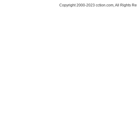
Copyright 2000-2023 cction.com, All Rig