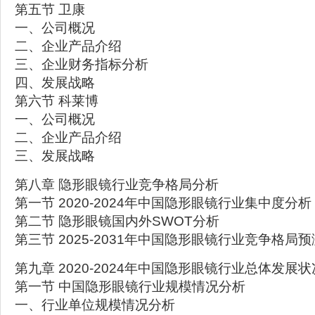
第五节 卫康
一、公司概况
二、企业产品介绍
三、企业财务指标分析
四、发展战略
第六节 科莱博
一、公司概况
二、企业产品介绍
三、发展战略
第八章 隐形眼镜行业竞争格局分析
第一节 2020-2024年中国隐形眼镜行业集中度分析
第二节 隐形眼镜国内外SWOT分析
第三节 2025-2031年中国隐形眼镜行业竞争格局
第九章 2020-2024年中国隐形眼镜行业总体发展状
第一节 中国隐形眼镜行业规模情况分析
一、行业单位规模情况分析