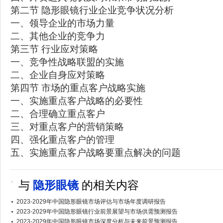
第二节 隐形眼镜行业企业竞争状况分析
一、领导企业的市场力量
二、其他企业的竞争力
第三节 行业应对策略
一、竞争性战略联盟的实施
二、企业自身应对策略
第四节 市场的重点客户战略实施
一、实施重点客户战略的必要性
二、合理确立重点客户
三、对重点客户的营销策略
四、强化重点客户的管理
五、实施重点客户战略要重点解决的问题
与
隐形眼镜
的相关内容
2023-2029年中国隐形眼镜市场评估与市场年度调研报告
2023-2029年中国隐形眼镜行业前景展望与市场供需预测报告
2023-2029年中国隐形眼镜市场深度分析与未来前景预测报告