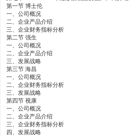
第一节 博士伦
一、公司概况
二、企业产品介绍
三、企业财务指标分析
第二节 强生
一、公司概况
二、企业产品介绍
三、发展战略
第三节 海昌
一、公司概况
二、企业财务指标分析
三、发展战略
第四节 视康
一、公司概况
二、企业产品介绍
三、企业财务指标分析
四、发展战略