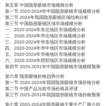
第五章 中国隐形眼镜市场规模分析
第一节 2020-2024年中国隐形眼镜市场规模分析
第二节 2024年我国隐形眼镜区域结构分析
第三节 中国隐形眼镜区域市场规模分析
一、2020-2024年东北地区市场规模分析
二、2020-2024年华北地区市场规模分析
三、2020-2024年华东地区市场规模分析
四、2020-2024年华中地区市场规模分析
五、2020-2024年华南地区市场规模分析
六、2020-2024年西部地区市场规模分析
第四节 2025-2031年中国隐形眼镜市场规模预测
第六章 隐形眼镜价格趋势分析
第一节 2020-2024年我国隐形眼镜市场价格分析
第二节 中国产品当前市场价格及评述
第三节 2025-2031年我国隐形眼镜市场价格预测
第七章 2020-2024年隐形眼镜主要生产厂商介绍