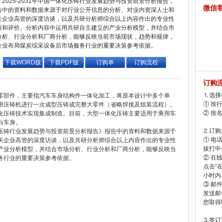
2025-2031年中国一体化压铸行业发展趋势与投资前景分析报告，
微信
告中的资料和数据来源于对行业公开信息的分析、对业内资深人士和
关企业高管的深度访谈，以及共研分析师综合以上内容作出的专业性
断和评价。分析内容中运用共研自主建立的产业分析模型，并结合市
分析、行业分析和厂商分析，能够反映当前市场现状，趋势和规律，
企业布局煤炭综采设备后市场服务行业的重要决策参考依据。
下载WORD版
下载PDF版
订购单
订购流程
订购
⒈选择
零部件，主要指汽车车身结构件一体化加工，将原本设计中多个单
① 按
用压铸机进行一次成型压铸成完整大零件（省略焊接及组装流程）。
② 按
化压铸技术实现集成制造。目前，大型一体化压铸主要适用于乘用车
白车身。
⒉订购
体化压铸行业发展趋势与投资前景分析报告》报告中的资料和数据来源于
① 电
关企业高管的深度访谈，以及共研分析师综合以上内容作出的专业性
拔打中企
产业分析模型，并结合市场分析、行业分析和厂商分析，能够反映当
② 在
务行业的重要决策参考依据。
点击“
小时内
③ 邮
发送邮
您取得
⒊签订