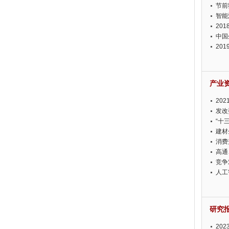
节前
智能
20
中国
20
迫在
产业
20
投资
发改
“十
建材
消费
高通
竞争
此淡
人工
研究
20