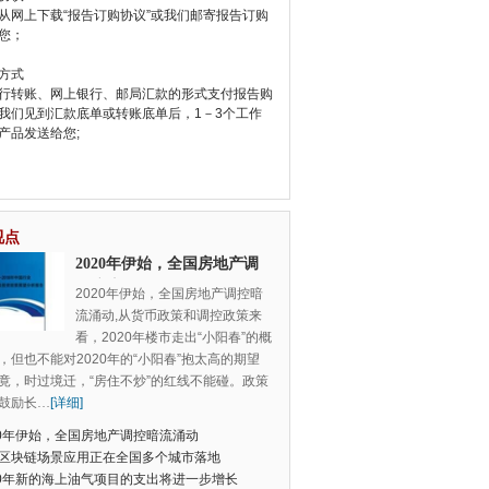
从网上下载“报告订购协议”或我们邮寄报告订购
您；
方式
行转账、网上银行、邮局汇款的形式支付报告购
我们见到汇款底单或转账底单后，1－3个工作
产品发送给您;
视点
2020年伊始，全国房地产调
控暗流涌动
2020年伊始，全国房地产调控暗
流涌动,从货币政策和调控政策来
看，2020年楼市走出“小阳春”的概
，但也不能对2020年的“小阳春”抱太高的期望
竟，时过境迁，“房住不炒”的红线不能碰。政策
鼓励长
…
[详细]
20年伊始，全国房地产调控暗流涌动
区块链场景应用正在全国多个城市落地
20年新的海上油气项目的支出将进一步增长