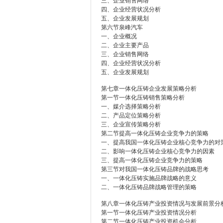
三、企业销售网络
四、企业经营状况分析
五、企业发展规划
第六节泉峰汽车
一、企业概况
二、企业主要产品
三、企业销售网络
四、企业经营状况分析
五、企业发展规划
第七章一体化压铸企业发展策略分析
第一节一体化压铸销售策略分析
一、媒介选择策略分析
二、产品定位策略分析
三、企业宣传策略分析
第二节提高一体化压铸企业竞争力的策略
一、提高我国一体化压铸企业核心竞争力的对
二、影响一体化压铸企业核心竞争力的因素
三、提高一体化压铸企业竞争力的策略
第三节对我国一体化压铸品牌的战略思考
一、一体化压铸实施品牌战略的意义
二、一体化压铸品牌战略管理的策略
第八章一体化压铸产业投资情况与发展前景分
第一节一体化压铸产业投资情况分析
第二节一体化压铸产业投资机会分析