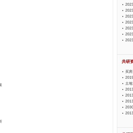
投资
20
资潜
20
析报
20
报告
20
势报
20
发展
20
测报
20
来发
共研
买房
20
土地
策
20
20
20
20
20
析