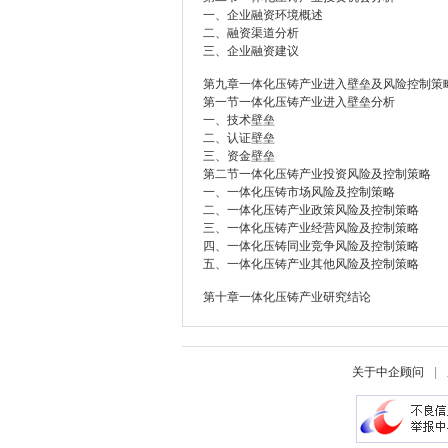
一、企业融资环境概述
二、融资渠道分析
三、企业融资建议
第九章一体化压铸产业进入壁垒及风险控制策
第一节一体化压铸产业进入壁垒分析
一、技术壁垒
二、认证壁垒
三、资金壁垒
第二节一体化压铸产业投资风险及控制策略
一、一体化压铸市场风险及控制策略
二、一体化压铸产业政策风险及控制策略
三、一体化压铸产业经营风险及控制策略
四、一体化压铸同业竞争风险及控制策略
五、一体化压铸产业其他风险及控制策略
第十章一体化压铸产业研究结论
关于中企顾问
|